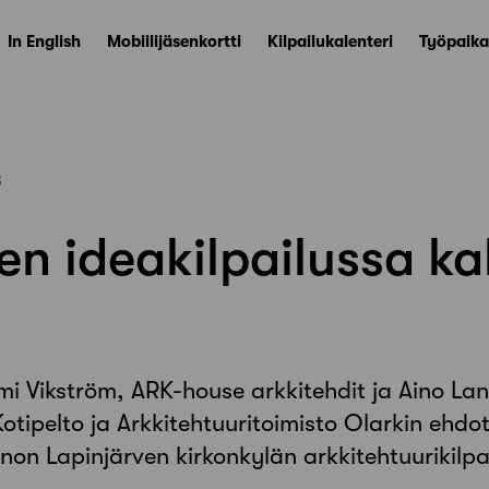
In English
Mobiilijäsenkortti
Kilpailukalenteri
Työpaika
3
en ideakilpailussa ka
ami Vikström, ARK-house arkkitehdit ja Aino La
tipelto ja Arkkitehtuuritoimisto Olarkin ehd
nnon Lapinjärven kirkonkylän arkkitehtuurikilpa