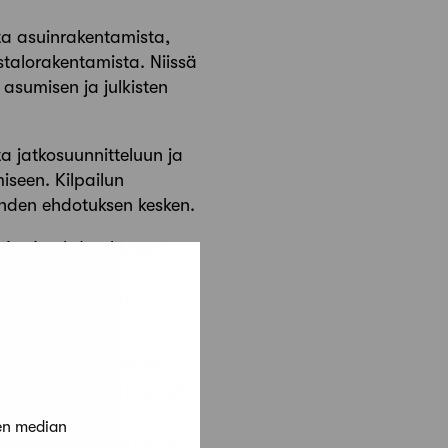
sta asuinrakentamista,
ostalorakentamista. Niissä
 asumisen ja julkisten
ta jatkosuunnitteluun ja
iseen. Kilpailun
kahden ehdotuksen kesken.
pingin
ehdotuksessa
a pientalo- ja
aistu tyylikkäästi.
ston luomiseen.
eelle. Rantapuistosta
kkaasti vanhaa rajausta,
t tasapainoisia ja
en median
eskustaa on täydennetty