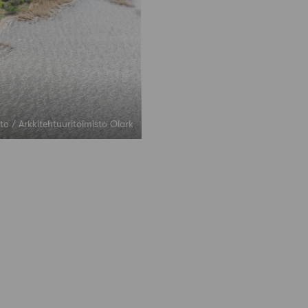
to / Arkkitehtuuritoimisto Olark