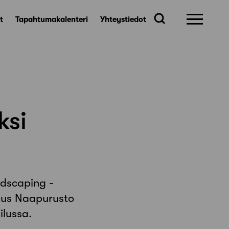
t
Tapahtumakalenteri
Yhteystiedot
ksi
ndscaping -
otus Naapurusto
ilussa.