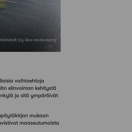
arkkitehdit Oy Aino landscaping
laisia vaihtoehtoja
län elinvoiman kehitystä
onkylä ja sitä ympäröivät
elupöytäkirjan mukaan
ahvistivat maaseutumaista