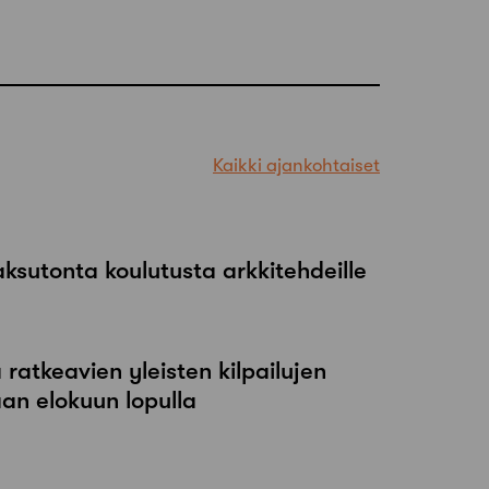
Kaikki ajankohtaiset
maksutonta koulutusta arkkitehdeille
atkeavien yleisten kilpailujen
an elokuun lopulla