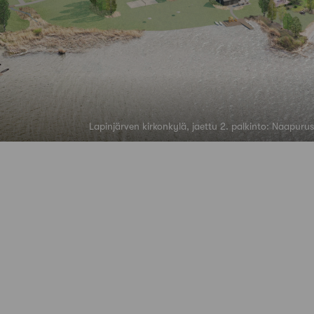
Lapinjärven kirkonkylä, jaettu 2. palkinto: Naapurus