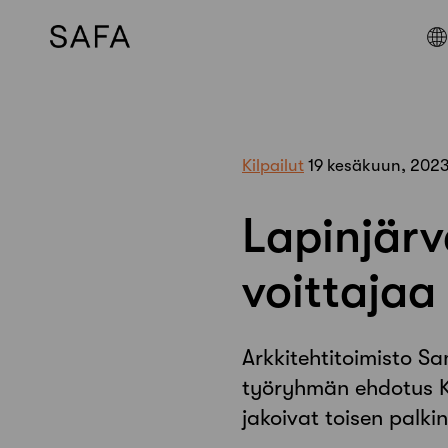
Skip
to
content
Kilpailut
19 kesäkuun, 202
Lapinjärv
voittajaa
Arkkitehtitoimisto S
työryhmän ehdotus Ko
jakoivat toisen palki