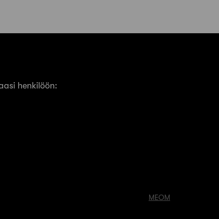
asi henkilöön:
MEOM