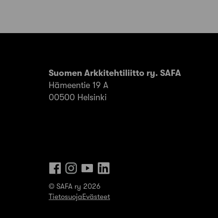
Suomen Arkkitehtiliitto ry. SAFA
Hämeentie 19 A
00500 Helsinki
© SAFA ry 2026
Tietosuoja
Evästeet