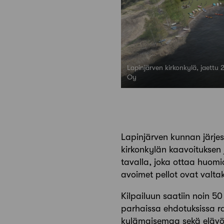
Lapinjärven kirkonkylä, jaettu 
Oy
Lapinjärven kunnan järjes
kirkonkylän kaavoituksen 
tavalla, joka ottaa huomi
avoimet pellot ovat valta
Kilpailuun saatiin noin 50
parhaissa ehdotuksissa r
kylämaisemaa sekä elävöit