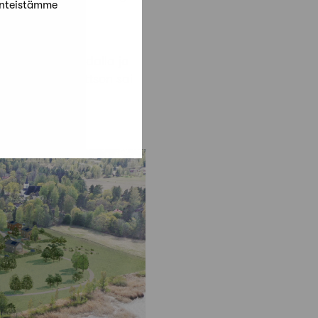
änteistämme
unastettiin:
iemen
Aavan laidalla ja
en
työ Viiru & Pettson sai