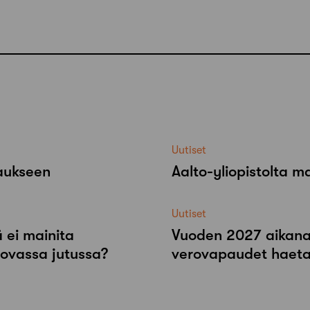
Uutiset
raukseen
Aalto-​yliopistolta 
Uutiset
 ei mainita
Vuoden 2027 aikana r
tovassa jutussa?
verovapaudet haeta