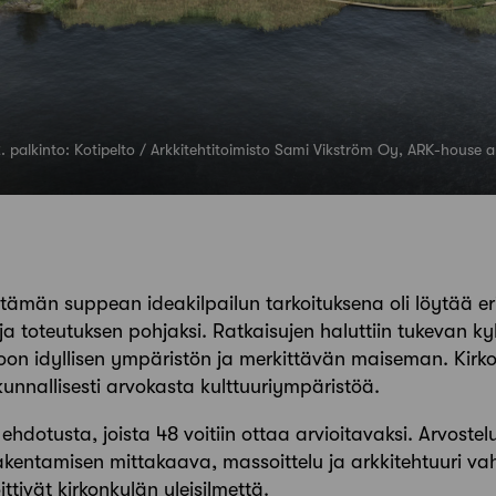
2. palkinto: Kotipelto / Arkkitehtitoimisto Sami Vikström Oy, ARK-house 
tämän suppean ideakilpailun tarkoituksena oli löytää eri
ja toteutuksen pohjaksi. Ratkaisujen haluttiin tukevan ky
oon idyllisen ympäristön ja merkittävän maiseman. Kirk
kunnallisesti arvokasta kulttuuriympäristöä.
 ehdotusta, joista 48 voitiin ottaa arvioitavaksi. Arvost
akentamisen mittakaava, massoittelu ja arkkitehtuuri v
tivät kirkonkylän yleisilmettä.