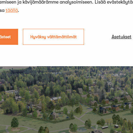
kemiseen ja kävijämäärämme analysoimiseen. Lisää evästekäyt
isto Olark sai toisella työllään lunastuksen.
ssa
täällä
.
Timo Veijonsuo
ehdotuksellaan Hepokatti. Kolme työtä l
kin toinen työ Keidas,
Santeri Parosen
ja
Lotta Syvän
elmia.
Heljä Niemisen
,
Havu Järvelän
ja
Niilo Tenkas
Asetukset
ästeet
Hyväksy välttämättömät
ostelupöytäkirjaan kilpailukalenterissa.