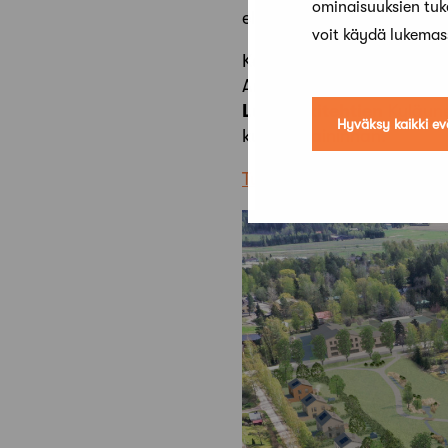
ominaisuuksien tu
elävästi. Arkkitehtuuritoim
voit käydä lukema
Kolmannen palkinnon sai
Arkkitehtuuritoimisto Olar
Luo Arkkitehtien
Kyläun
Hyväksy kaikki ev
kunniamaininnan.
Tutustu ehdotuksiin ja arv