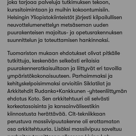
joka tarjoaa palveluja tutkimuksen tekoon,
kurssitoimintaan ja muihin kokoontumisiin.
Helsingin Yliopistokiinteistöt järjesti kilpailullisen
neuvottelumenettelyn metsäseman uuden
puurakenteisen majoitus- ja opetusrakennuksen
suunnittelun ja toteuttamisen hankinnaksi.
Tuomariston mukaan ehdotukset olivat pitkälle
tutkittuja, keskenään selkeästi erilaisia
puurakenneratkaisuiltaan ja liittyvät eri tavoilla
ympäristökokonaisuuteen. Parhaimmaksi ja
kehityskelpoisimmaksi arvioitiin Siklatilat ja
Arkkitehdit Rudanko+Kankkunen -yhteenliittymän
ehdotus Koto. Sen arkkitehtuuri oli selvästi
korkeatasoisinta ja kansainvälisestikin
kiinnostusta herättävää. Clt-tekniikkaan
perustuva massiivipuutakenne oli erottamaton
osa arkkitehtuuria. Lisäksi massiivipuu soveltuu