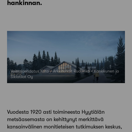
hankinnan.
Voittajaehdotus Koto / Arkkitehdit Rudanko + Kankkunen ja
Siklatilat Oy
Vuodesta 1920 asti toimineesta Hyytiälän
metsäasemasta on kehittynyt merkittävä
kansainvälinen monitieteisen tutkimuksen keskus,