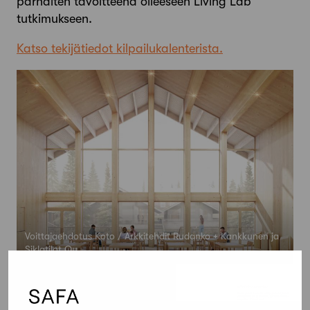
parhaiten tavoitteena olleeseen Living Lab
tutkimukseen.
Katso tekijätiedot kilpailukalenterista.
Voittajaehdotus Koto / Arkkitehdit Rudanko + Kankkunen ja
Siklatilat Oy