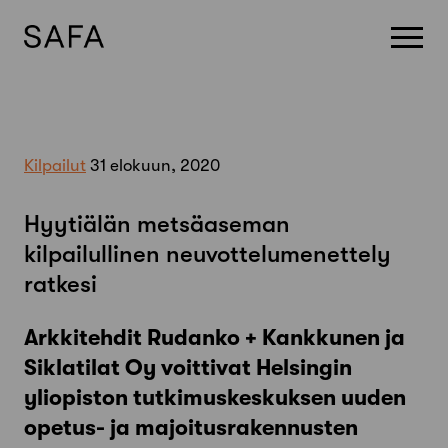
Skip
to
content
Kilpailut
31 elokuun, 2020
Hyytiälän metsäaseman
kilpailullinen neuvottelumenettely
ratkesi
Arkkitehdit Rudanko + Kankkunen ja
Siklatilat Oy voittivat Helsingin
yliopiston tutkimuskeskuksen uuden
opetus- ja majoitusrakennusten