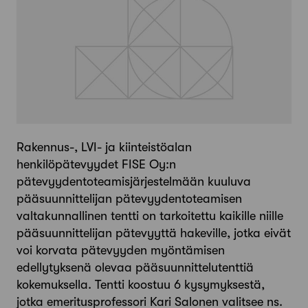
Rakennus-, LVI- ja kiinteistöalan
henkilöpätevyydet FISE Oy:n
pätevyydentoteamisjärjestelmään kuuluva
pääsuunnittelijan pätevyydentoteamisen
valtakunnallinen tentti on tarkoitettu kaikille niille
pääsuunnittelijan pätevyyttä hakeville, jotka eivät
voi korvata pätevyyden myöntämisen
edellytyksenä olevaa pääsuunnittelutenttiä
kokemuksella. Tentti koostuu 6 kysymyksestä,
jotka emeritusprofessori Kari Salonen valitsee ns.