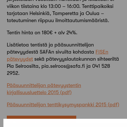
viikon tiistaina klo 13:00 – 16:00. Tenttipaikoiksi
tarjotaan Helsinkiä, Tamperetta ja Oulua –
toteutuminen riippuu ilmoittautumismääristä.
Tentin hinta on 180€ + alv 24%.
Lisätietoa tentistä ja pääsuunnittelijan
pätevyydestä SAFAn sivuilta kohdasta
FISEn
pätevyydet
sekä pätevyyslautakunnan sihteeriltä
Pia Selroosilta, pia.selroos@safa.fi ja 041 528
2952.
Pääsuunnittelijan pätevyystentin
kirjallisuusluettelo 2015
Pääsuunnittelijan tenttikysymyspankki 2015
Ilmoittaudu pätevyystenttiin