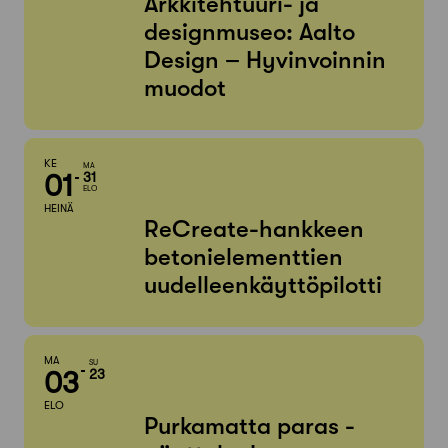
Arkkitehtuuri- ja
designmuseo: Aalto
Design – Hyvinvoinnin
muodot
KE
MA
01
31
ELO
HEINÄ
ReCreate-hankkeen
betonielementtien
uudelleenkäyttöpilotti
MA
SU
03
23
ELO
Purkamatta paras -