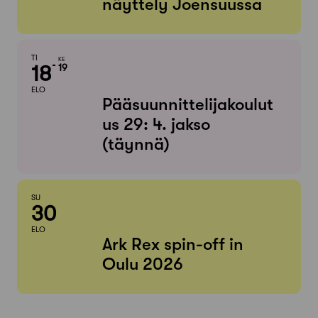
näyttely Joensuussa
TI
KE
18
19
ELO
Pääsuunnittelijakoulut
us 29: 4. jakso
(täynnä)
SU
30
ELO
Ark Rex spin-off in
Oulu 2026