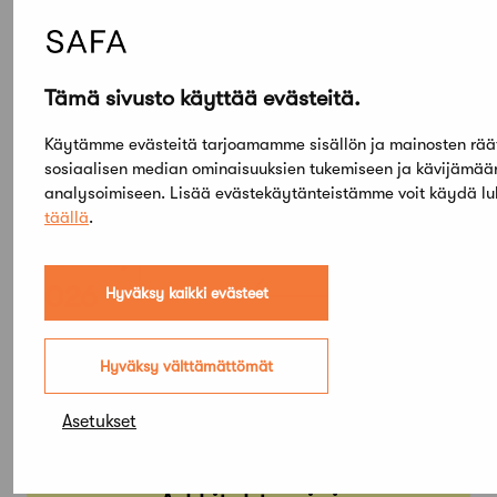
Tämä sivusto käyttää evästeitä.
Käytämme evästeitä tarjoamamme sisällön ja mainosten rää
sosiaalisen median ominaisuuksien tukemiseen ja kävijämä
analysoimiseen. Lisää evästekäytänteistämme voit käydä l
täällä
.
Elokuu,
2026
Hyväksy kaikki evästeet
Etsi tapahtumista
Hyväksy välttämättömät
Asetukset
PE
SU
05
03
TAMMI
KESÄ