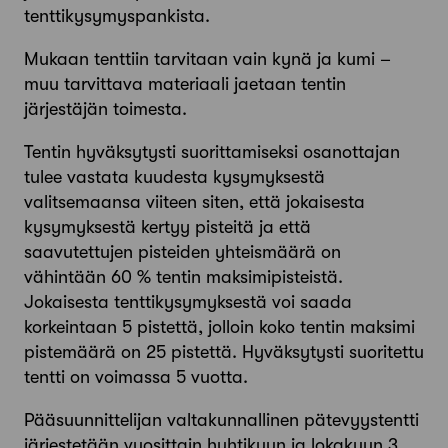
tenttikysymyspankista.
Mukaan tenttiin tarvitaan vain kynä ja kumi –
muu tarvittava materiaali jaetaan tentin
järjestäjän toimesta.
Tentin hyväksytysti suorittamiseksi osanottajan
tulee vastata kuudesta kysymyksestä
valitsemaansa viiteen siten, että jokaisesta
kysymyksestä kertyy pisteitä ja että
saavutettujen pisteiden yhteismäärä on
vähintään 60 % tentin maksimipisteistä.
Jokaisesta tenttikysymyksestä voi saada
korkeintaan 5 pistettä, jolloin koko tentin maksimi
pistemäärä on 25 pistettä. Hyväksytysti suoritettu
tentti on voimassa 5 vuotta.
Pääsuunnittelijan valtakunnallinen pätevyystentti
järjestetään vuosittain huhtikuun ja lokakuun 3.