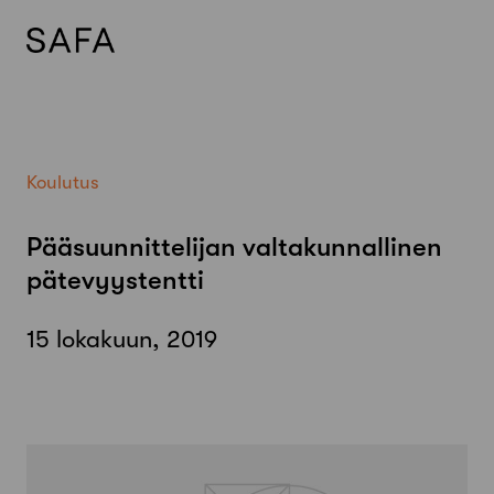
Skip
to
content
Koulutus
Pääsuunnittelijan valtakunnallinen
pätevyystentti
15 lokakuun, 2019