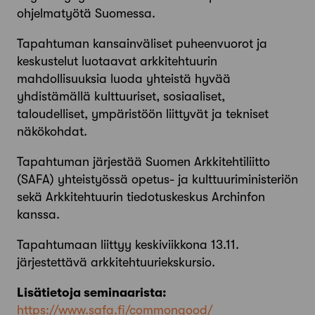
ohjelmatyötä Suomessa.
Tapahtuman kansainväliset puheenvuorot ja
keskustelut luotaavat arkkitehtuurin
mahdollisuuksia luoda yhteistä hyvää
yhdistämällä kulttuuriset, sosiaaliset,
taloudelliset, ympäristöön liittyvät ja tekniset
näkökohdat.
Tapahtuman järjestää Suomen Arkkitehtiliitto
(SAFA) yhteistyössä opetus- ja kulttuuriministeriön
sekä Arkkitehtuurin tiedotuskeskus Archinfon
kanssa.
Tapahtumaan liittyy keskiviikkona 13.11.
järjestettävä arkkitehtuuriekskursio.
Lisätietoja seminaarista:
https://www.safa.fi/commongood/