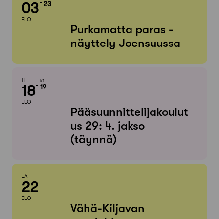
03
23
ELO
Purkamatta paras -
näyttely Joensuussa
TI
KE
18
19
ELO
Pääsuunnittelijakoulut
us 29: 4. jakso
(täynnä)
LA
22
ELO
Vähä-Kiljavan