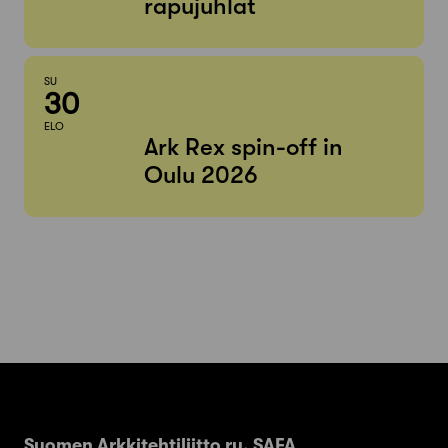
rapujuhlat
SU
30
ELO
Ark Rex spin-off in
Oulu 2026
Suomen Arkkitehtiliitto ry. SAFA