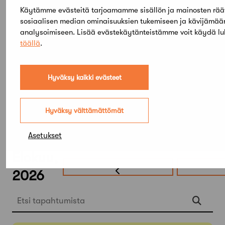
international conference “Creating the Future III”
Käytämme evästeitä tarjoamamme sisällön ja mainosten rää
on creative education and architecture. For more
sosiaalisen median ominaisuuksien tukemiseen ja kävijämä
analysoimiseen. Lisää evästekäytänteistämme voit käydä l
info, see
here
.
täällä
.
Hyväksy kaikki evästeet
Hyväksy välttämättömät
Asetukset
Elokuu,
2026
Etsi tapahtumista