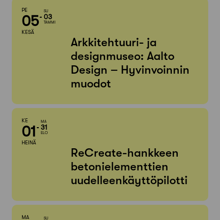
PE
SU
05
03
TAMMI
KESÄ
Arkkitehtuuri- ja
designmuseo: Aalto
Design – Hyvinvoinnin
muodot
KE
MA
01
31
ELO
HEINÄ
ReCreate-hankkeen
betonielementtien
uudelleenkäyttöpilotti
MA
SU