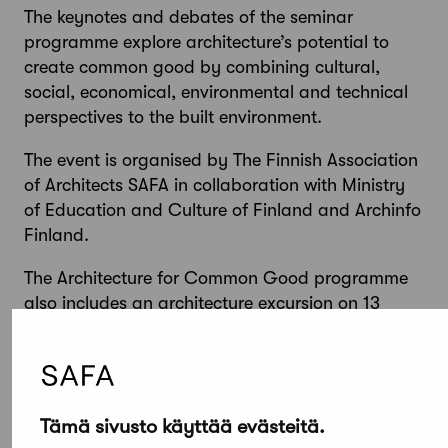
The keynotes and debates of the seminar
programme explore architecture’s potential to
create common good by combining cultural,
social, economical, environmental and technical
perspectives to the built environment.
The event is organised by The Finnish Association
of Architects SAFA in collaboration with Ministry
of Education and Culture of Finland and Archinfo
Finland.
The Architecture for Common Good programme
also includes an architecture excursion on 13
November.
More
information:
https://www.safa.fi/commongood/
Tämä sivusto käyttää evästeitä.
Prior to the event 10-11 November there will be an