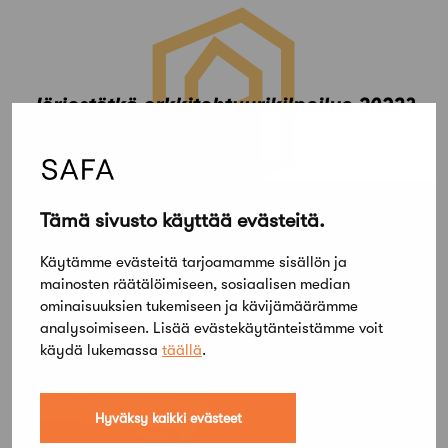
Tämä sivusto käyttää evästeitä.
10 elokuun, 2021
Käytämme evästeitä tarjoamamme sisällön ja
2022 ratkeavien yleisten kilpailujen
mainosten räätälöimiseen, sosiaalisen median
verovapaudet haettava nyt
ominaisuuksien tukemiseen ja kävijämäärämme
analysoimiseen. Lisää evästekäytänteistämme voit
käydä lukemassa
täällä
.
Hyväksy kaikki evästeet