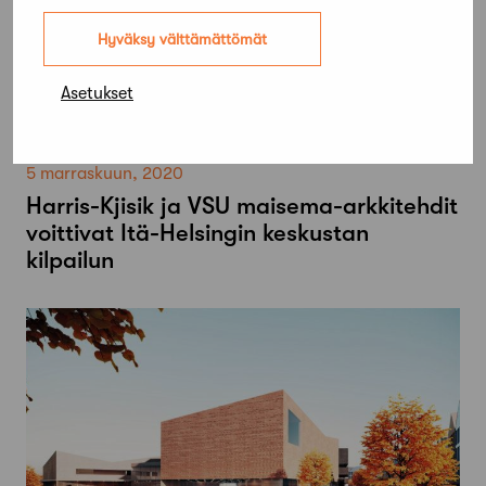
Hyväksy välttämättömät
Asetukset
5 marraskuun, 2020
Harris-Kjisik ja VSU maisema-arkkitehdit
voittivat Itä-Helsingin keskustan
kilpailun