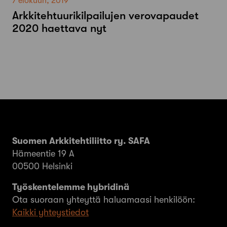
7 elokuun, 2019
Arkkitehtuurikilpailujen verovapaudet
2020 haettava nyt
Suomen Arkkitehtiliitto ry. SAFA
Hämeentie 19 A
00500 Helsinki
Työskentelemme hybridinä
Ota suoraan yhteyttä haluamaasi henkilöön:
Kaikki yhteystiedot