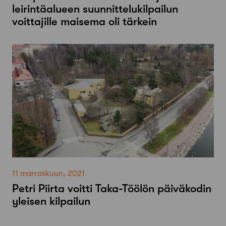
leirintäalueen suunnittelukilpailun
voittajille maisema oli tärkein
11 marraskuun, 2021
Petri Piirta voitti Taka-Töölön päiväkodin
yleisen kilpailun