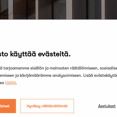
to käyttää evästeitä.
 tarjoamamme sisällön ja mainosten räätälöimiseen, sosiaalis
kemiseen ja kävijämäärämme analysoimiseen. Lisää evästekäyt
ssa
täällä
.
8 lokakuun, 2021
Asetukset
ästeet
Hyväksy välttämättömät
Vuosaaren seniorikeskuksen kilpailun
voitti Huttunen-Lipasti