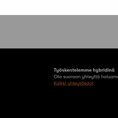
Työskentelemme hybridinä
Ota suoraan yhteyttä haluama
Kaikki yhteystiedot