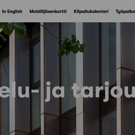
In English
Mobiilijäsenkortti
Kilpailukalenteri
Työpaika
elu- ja tarjou