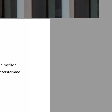
en median
änteistämme