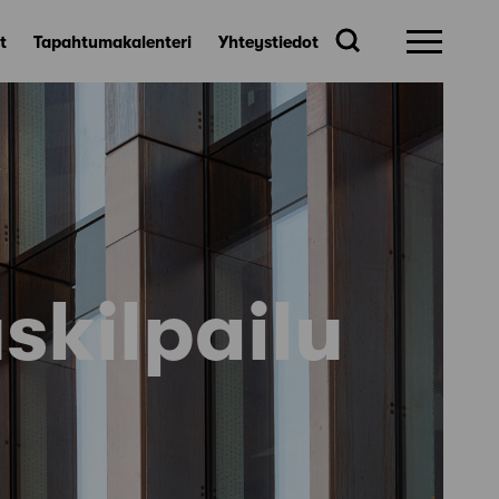
t
Tapahtumakalenteri
Yhteystiedot
skilpailu