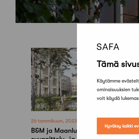
Tämä sivus
Käytämme evästeitä
ominaisuuksien tu
voit käydä lukema
26 tammikuun, 2023
Hyväksy kaikki ev
B&M ja Maanlumo voittivat
suunnittelu- ja tarjouskilpailun