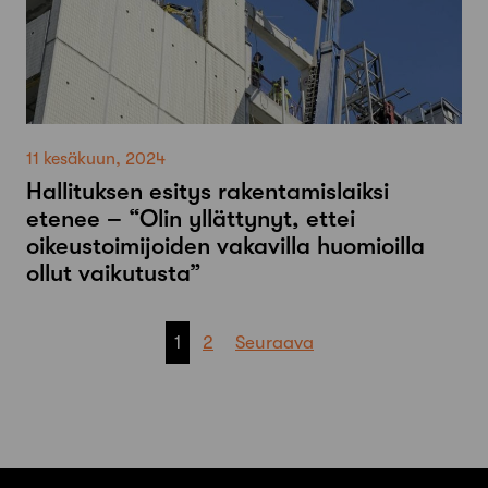
11 kesäkuun, 2024
Hallituksen esitys rakentamislaiksi
etenee – “Olin yllättynyt, ettei
oikeustoimijoiden vakavilla huomioilla
ollut vaikutusta”
Artikkelien
1
2
Seuraava
sivutus