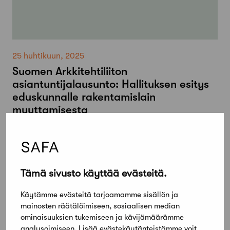
25 huhtikuun, 2025
Suomen Arkkitehtiliiton
asiantuntijalausunto: Hallituksen esitys
eduskunnalle rakentamislain
muuttamisesta
Tämä sivusto käyttää evästeitä.
Käytämme evästeitä tarjoamamme sisällön ja
mainosten räätälöimiseen, sosiaalisen median
ominaisuuksien tukemiseen ja kävijämäärämme
analysoimiseen. Lisää evästekäytänteistämme voit