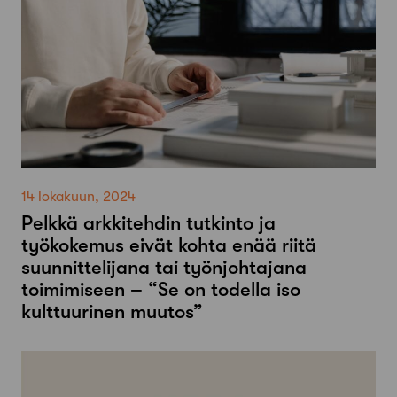
14 lokakuun, 2024
Pelkkä arkkitehdin tutkinto ja
työkokemus eivät kohta enää riitä
suunnittelijana tai työnjohtajana
toimimiseen – “Se on todella iso
kulttuurinen muutos”