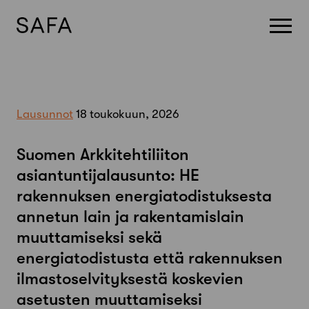
Skip
to
content
Lausunnot
18 toukokuun, 2026
Suomen Arkkitehtiliiton
asiantuntijalausunto: HE
rakennuksen energiatodistuksesta
annetun lain ja rakentamislain
muuttamiseksi sekä
energiatodistusta että rakennuksen
ilmastoselvityksestä koskevien
asetusten muuttamiseksi