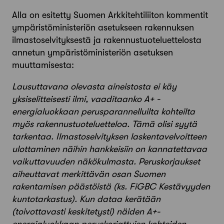
Alla on esitetty Suomen Arkkitehtiliiton kommentit
ympäristöministeriön asetukseen rakennuksen
ilmastoselvityksestä ja rakennustuoteluettelosta
annetun ympäristöministeriön asetuksen
muuttamisesta:
Lausuttavana olevasta aineistosta ei käy
yksiselitteisesti ilmi, vaaditaanko A+ -
energialuokkaan perusparannelluilta kohteilta
myös rakennustuoteluetteloa. Tämä olisi syytä
tarkentaa. Ilmastoselvityksen laskentavelvoitteen
ulottaminen näihin hankkeisiin on kannatettavaa
vaikuttavuuden näkökulmasta. Peruskorjaukset
aiheuttavat merkittävän osan Suomen
rakentamisen päästöistä (ks. FiGBC Kestävyyden
kuntotarkastus). Kun dataa kerätään
(toivottavasti keskitetysti) näiden A+-
energialuokkaan peruskorjattujen kohteiden