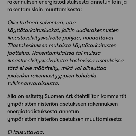
rakennuksen energiatodistuksesta annetun lain ja
rakentamislain muuttamisesta:
Olisi tärkeää selventää, että
käyttötarkoitusluokat, joihin uudisrakennusten
ilmastoselvitysvelvoite pohjaa, noudattavat
Tilastokeskuksen mukaista käyttötarkoitusten
jaottelua. Rakentamislaissa tai muissa
ilmastoselvitysvelvoitetta koskevissa asetuksissa
tätä ei ole määritelty, mikä voi aiheuttaa
joidenkin rakennustyyppien kohdalla
tulkinnanvaraisuutta.
Alla on esitetty Suomen Arkkitehtiliiton kommentit
ympäristöministeriön asetukseen rakennuksen
energiatodistuksesta annetun
ympäristöministeriön asetuksen muuttamisesta:
Ei lausuttavaa.