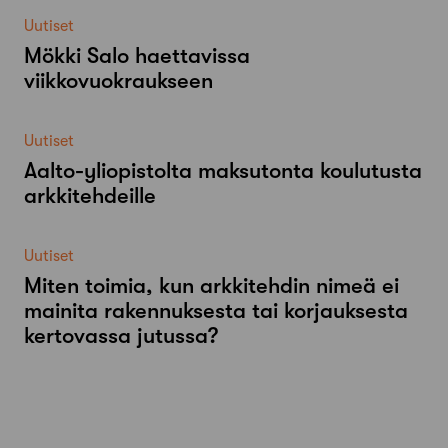
Uutiset
Mökki Salo haettavissa
viikkovuokraukseen
Uutiset
Aalto-​yliopistolta maksutonta koulutusta
arkkitehdeille
Uutiset
Miten toimia, kun arkkitehdin nimeä ei
mainita rakennuksesta tai korjauksesta
kertovassa jutussa?