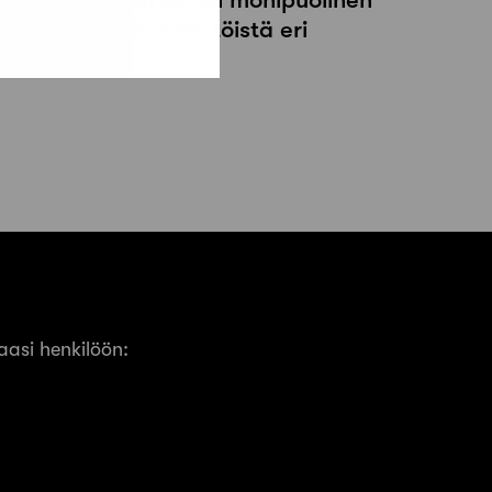
okemus arkkitehdin töistä eri
ehtävissä
asi henkilöön: