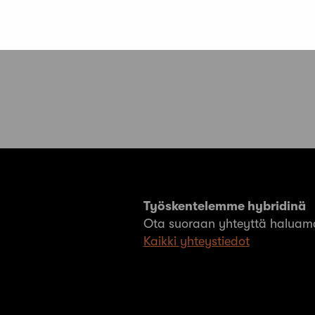
millaisia yhteistyön mahdollisuuksia
k
paikallisosasto tarjoaa”
t
Työskentelemme hybridinä
Ota suoraan yhteyttä haluama
Kaikki yhteystiedot