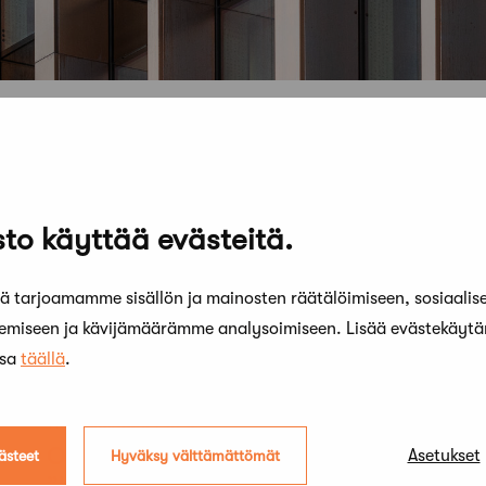
to käyttää evästeitä.
 tarjoamamme sisällön ja mainosten räätälöimiseen, sosiaalis
kemiseen ja kävijämäärämme analysoimiseen. Lisää evästekäyt
ssa
täällä
.
11 toukokuun, 2023
1
n
Oulun paikallisvastaava Pia Krogius:
S
Asetukset
ästeet
Hyväksy välttämättömät
”Kaikki eivät ehkä ihan hoksaakaan,
p