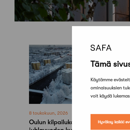
Tämä sivus
Käytämme evästeitä
ominaisuuksien tu
voit käydä lukema
8 toukokuun, 2026
Oulun kilpailukohteet kartalle SAFA
Hyväksy kaikki ev
juhlavuoden kunniaksi