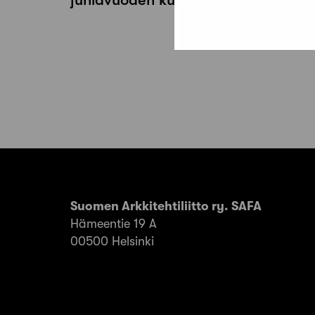
Suomen Arkkitehtiliitto ry. SAFA
Hämeentie 19 A
00500 Helsinki