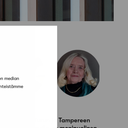
en median
änteistämme
6 toukokuun, 2022
afan uusilla Turun ja Tampereen
aikallisvastaavilla on monipuolinen