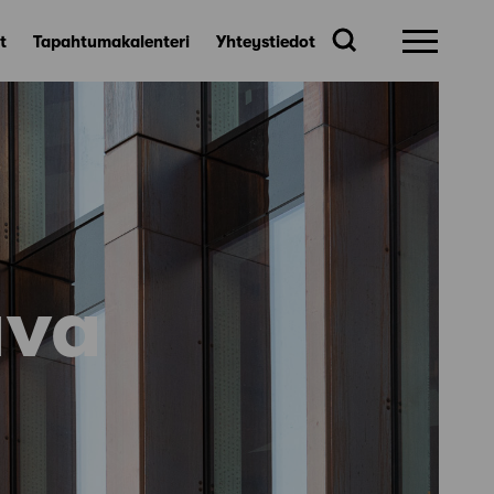
t
Tapahtumakalenteri
Yhteystiedot
ava