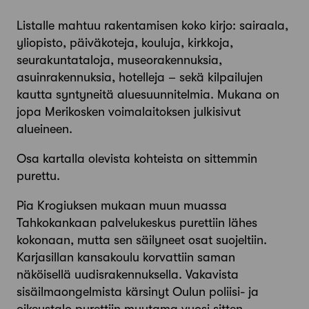
Listalle mahtuu rakentamisen koko kirjo: sairaala,
yliopisto, päiväkoteja, kouluja, kirkkoja,
seurakuntataloja, museorakennuksia,
asuinrakennuksia, hotelleja – sekä kilpailujen
kautta syntyneitä aluesuunnitelmia. Mukana on
jopa Merikosken voimalaitoksen julkisivut
alueineen.
Osa kartalla olevista kohteista on sittemmin
purettu.
Pia Krogiuksen mukaan muun muassa
Tahkokankaan palvelukeskus purettiin lähes
kokonaan, mutta sen säilyneet osat suojeltiin.
Karjasillan kansakoulu korvattiin saman
näköisellä uudisrakennuksella. Vakavista
sisäilmaongelmista kärsinyt Oulun poliisi- ja