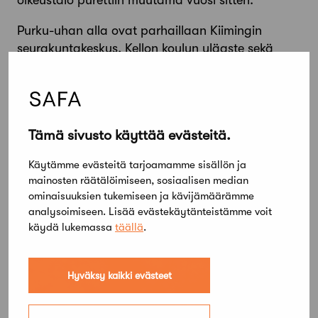
oikeustalo purettiin muutama vuosi sitten.
Purku-uhan alla ovat parhaillaan Kiimingin
seurakuntakeskus, Kellon koulun yläaste sekä
Oulun koulun arkkitehtuuria edustava Myllyojan
seurakuntatalo.
Listaukseen sisältyy myös joitakin toteutumatta
jääneitä kohteita – kuten kilpailujen luonteeseen
Tämä sivusto käyttää evästeitä.
kuuluu.
Käytämme evästeitä tarjoamamme sisällön ja
Tutustu Oulun kilpailukohteisiin
Citynomadi-
mainosten räätälöimiseen, sosiaalisen median
ominaisuuksien tukemiseen ja kävijämäärämme
kartalla
.
analysoimiseen. Lisää evästekäytänteistämme voit
käydä lukemassa
täällä
.
Hyväksy kaikki evästeet