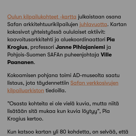
Oulun kilpailukohteet -kartta
julkaistaan osana
Safan arkkitehtuurikilpailujen
juhlavuotta
. Kartan
kokosivat yhteistyössä oululaiset aktiivit:
kaavoitusarkkitehti ja aluekoordinaattori
Pia
Krogius
, professori
Janne Pihlajaniemi
ja
Pohjois-Suomen SAFAn puheenjohtaja
Ville
Paananen
.
Kokoamisen pohjana toimi AD-museolta saatu
listaus, jota täydennettiin
Safan verkkosivujen
kilpailuarkiston
tiedoilla.
”Osasta kohteita ei ole vielä kuvia, mutta niitä
lisätään sitä mukaa kun kuvia löytyy”, Pia
Krogius kertoo.
Kun katsoo kartan yli 80 kohdetta, on selvää, että