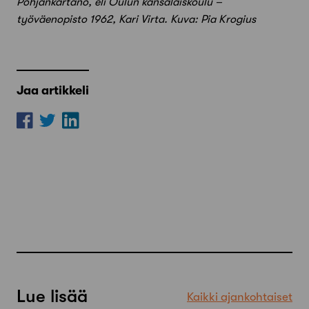
Pohjankartano, eli Oulun kansalaiskoulu –
työväenopisto 1962, Kari Virta. Kuva: Pia Krogius
Jaa artikkeli
Lue lisää
Kaikki ajankohtaiset