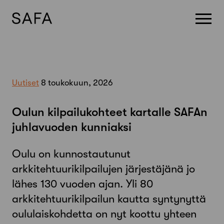
Skip
to
content
Uutiset
8 toukokuun, 2026
Oulun kilpailukohteet kartalle SAFAn
juhlavuoden kunniaksi
Oulu on kunnostautunut
arkkitehtuurikilpailujen järjestäjänä jo
lähes 130 vuoden ajan. Yli 80
arkkitehtuurikilpailun kautta syntynyttä
oululaiskohdetta on nyt koottu yhteen