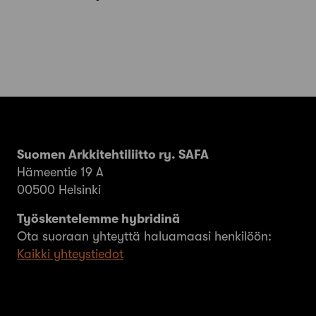
Suomen Arkkitehtiliitto ry. SAFA
Hämeentie 19 A
00500 Helsinki
Työskentelemme hybridinä
Ota suoraan yhteyttä haluamaasi henkilöön:
Kaikki yhteystiedot