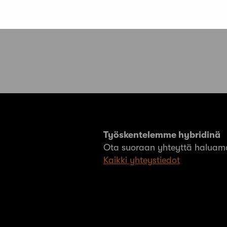
Työskentelemme hybridinä
Ota suoraan yhteyttä haluama
Kaikki yhteystiedot