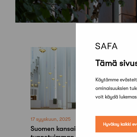
Tämä sivus
Käytämme evästeitä
ominaisuuksien tu
voit käydä lukema
17 syyskuun, 2025
Hyväksy kaikki ev
Suomen kansainvälisesti
tunnetuimman nykyarkkitehdin