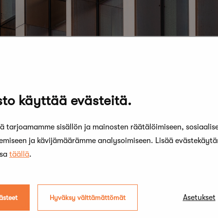
to käyttää evästeitä.
 tarjoamamme sisällön ja mainosten räätälöimiseen, sosiaalis
kemiseen ja kävijämäärämme analysoimiseen. Lisää evästekäyt
ssa
täällä
.
26 elokuun, 2025
Asetukset
ästeet
Hyväksy välttämättömät
Juha Leiviskän arkkitehtuuria pitää
vaalia ennen kuin on liian myöhäistä