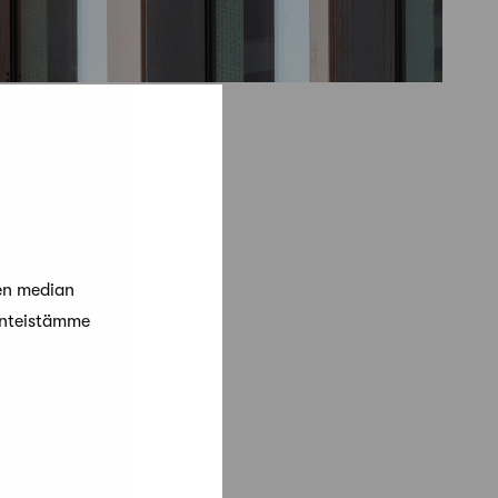
en median
änteistämme