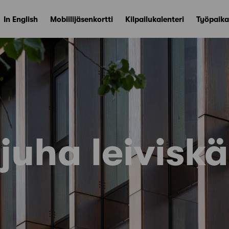
In English
Mobiilijäsenkortti
Kilpailukalenteri
Työpaika
juha leiviskä