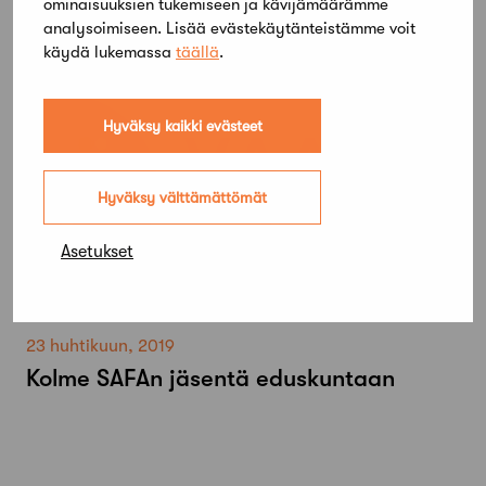
ominaisuuksien tukemiseen ja kävijämäärämme
eduskuntavaaleissa
analysoimiseen. Lisää evästekäytänteistämme voit
käydä lukemassa
täällä
.
Hyväksy kaikki evästeet
Hyväksy välttämättömät
Asetukset
23 huhtikuun, 2019
Kolme SAFAn jäsentä eduskuntaan