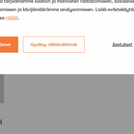
 tarjoamamme sisällön ja mainosten räätälöimiseen, sosiaalis
j
kemiseen ja kävijämäärämme analysoimiseen. Lisää evästekäyt
än
ssa
täällä
.
Asetukset
ästeet
Hyväksy välttämättömät
i