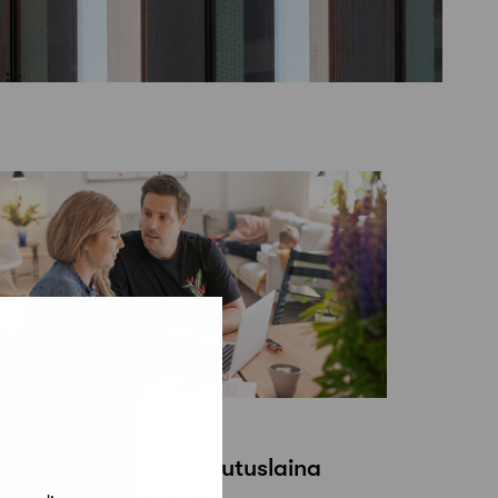
9 huhtikuun, 2020
anske Bankilta lomautuslaina
kavalaisten liittojen