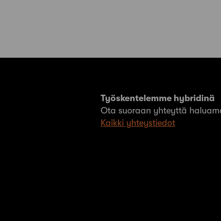
Työskentelemme hybridinä
Ota suoraan yhteyttä haluama
Kaikki yhteystiedot