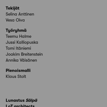
Tekijät
Selina Anttinen
Vesa Oiva
Työryhmä
Teemu Halme
Jussi Kalliopuska
Tomi Itäniemi
Joakim Breitenstein
Annika Väisänen
Pienoismalli
Klaus Stolt
Lunastus
Sälpä
LoT architects