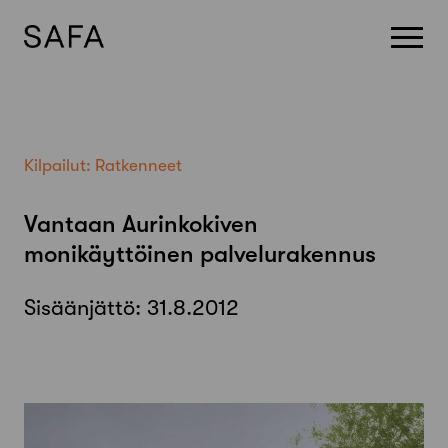
Skip
to
content
Kilpailut:
Ratkenneet
Vantaan Aurinkokiven
monikäyttöinen palvelurakennus
Sisäänjättö:
31.8.2012