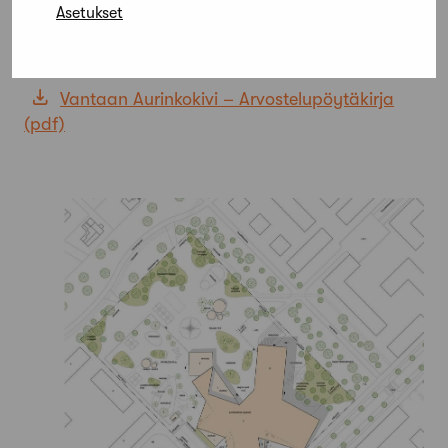
Asetukset
Vantaan Aurinkokivi – Palkitut ehdotukset
Vantaan Aurinkokivi – Arvostelupöytäkirja