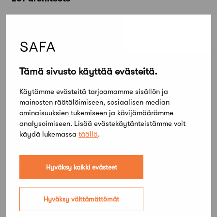
Tekijät
Tuomas Raikamo, arkkitehti
Leonidas Trampoukis
Eleni Petaloti
Tämä sivusto käyttää evästeitä.
Avustaja
Ryan Whitby, arkkitehtiylioppilas
Käytämme evästeitä tarjoamamme sisällön ja
mainosten räätälöimiseen, sosiaalisen median
ominaisuuksien tukemiseen ja kävijämäärämme
analysoimiseen. Lisää evästekäytänteistämme voit
SAFA:n nimeämät palkintolautakunnan
käydä lukemassa
täällä
.
asiantuntijajäsenet
Claudia Auer
Hyväksy kaikki evästeet
Petri Piirta
Hyväksy välttämättömät
Vantaan Aurinkokivi – Kilpailuohjelma