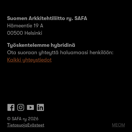
Suomen Arkkitehtiliitto ry. SAFA
Hämeentie 19 A
00500 Helsinki
Työskentelemme hybridinä
Ota suoraan yhteyttä haluamaasi henkilöön:
Kaikki yhteystiedot
© SAFA ry 2026
Tietosuoja
Evästeet
MEOM