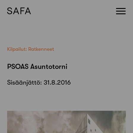
Skip
to
content
Kilpailut:
Ratkenneet
PSOAS Asuntotorni
Sisäänjättö:
31.8.2016