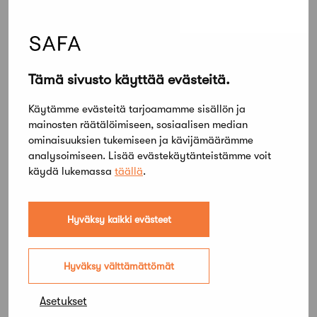
Ville Niskasaari
Aki Markkanen
Anniina Valjus
Veli-Pekka Ranta
Tämä sivusto käyttää evästeitä.
Aino Telama
Lauri Vuojala
Käytämme evästeitä tarjoamamme sisällön ja
mainosten räätälöimiseen, sosiaalisen median
ominaisuuksien tukemiseen ja kävijämäärämme
analysoimiseen. Lisää evästekäytänteistämme voit
SAFA-tuomari
käydä lukemassa
täällä
.
Anssi Lassila
Hyväksy kaikki evästeet
PSOAS Asuintorni – Kilpailuohjelma
Hyväksy välttämättömät
PSOAS Asuintorni – Arvostelupöytäkirja
Asetukset