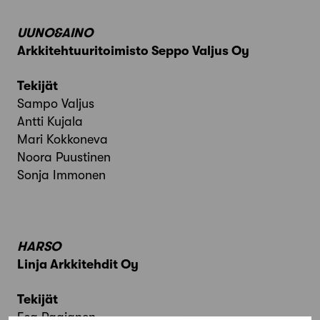
UUNO&AINO
Arkkitehtuuritoimisto Seppo Valjus Oy
Tekijät
Sampo Valjus
Antti Kujala
Mari Kokkoneva
Noora Puustinen
Sonja Immonen
HARSO
Linja Arkkitehdit Oy
Tekijät
Esa Paajanen