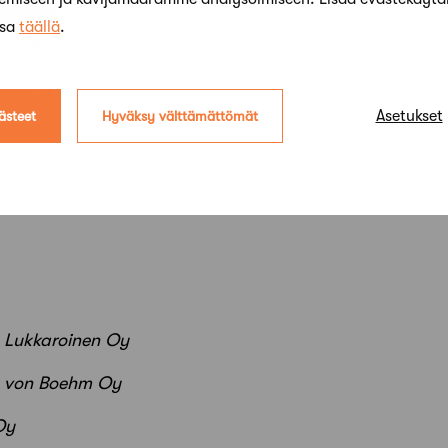
ssa
täällä
.
i SAFA
AFA
tehti SAFA
Asetukset
ästeet
Hyväksy välttämättömät
a Lukkaroinen Oy
ne von Boehm Oy
Oy