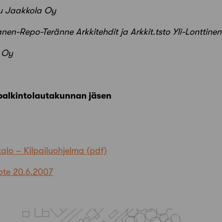
nu Jaakkola Oy
nen-Repo-Teränne Arkkitehdit ja Arkkit.tsto Yli-Lonttine
e Oy
 palkintolautakunnan jäsen
alo – Kilpailuohjelma
ote 20.6.2007