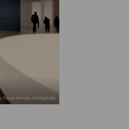
Tapani Kerttula, Kai Rajakallio