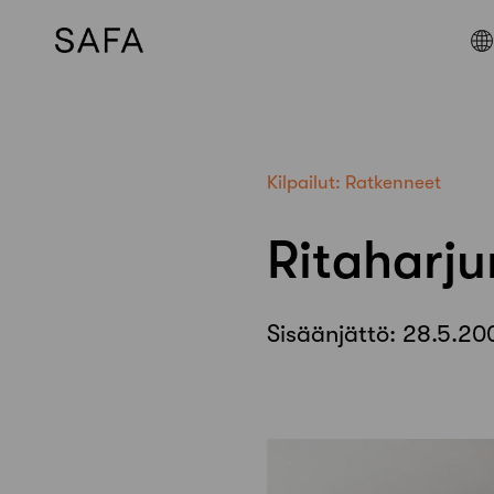
Skip
to
content
Kilpailut:
Ratkenneet
Ritaharju
Sisäänjättö:
28.5.20