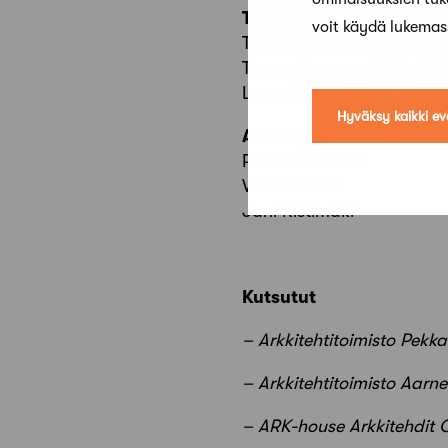
Tekijät
voit käydä lukema
Timo Jeskanen, arkkiteht
Tuomo Repo, arkkitehti S
Leena Yli-Lonttinen, arkki
Hyväksy kaikki ev
Avustajat
Rami Nurminen
Ville Ukkonen
Jani Ristimäki
Kutsutut
– Arkkitehtitoimisto Pekk
– Arkkitehtitoimisto Aar
– ARK-house Arkkitehdit 