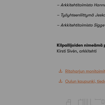
– Arkkitehtitoimisto Han
– Työyhteenliittymä Jeska
– Arkkitehtitoimisto Sigg
Kilpailijoiden nimeämä
Kirsti Sivén, arkkitehti
Ritaharjun monitoimit
Oulun kaupunki, tied