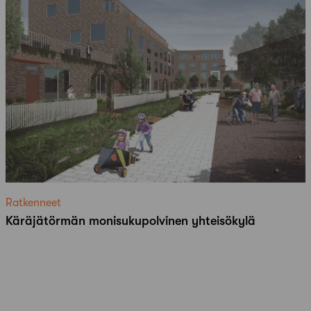
Ratkenneet
Käräjätörmän monisukupolvinen yhteisökylä