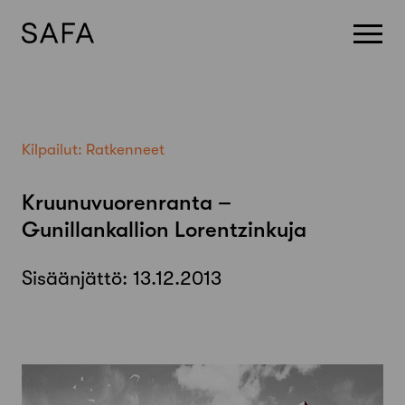
Skip
to
content
Kilpailut:
Ratkenneet
Kruunuvuorenranta –
Gunillankallion Lorentzinkuja
Sisäänjättö:
13.12.2013