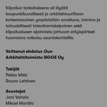
Kilpailun tarkoituksena oli löytää
kaupunkikuvallisesti ja arkkitehtuuriltaan
korkeatasoinen ympäristöön soveltuva, toimiva ja
taloudellisesti toteuttamiskelpoinen sekä
kilpailualueen sijainnista johtuvat erityispiirteet
huomioiva ratkaisu asuntokorttelille.
Voittanut ehdotus
Gun
Arkkitehtitoimisto SIGGE Oy
Tekijät
Pekka Mäki
Rauno Lehtinen
Avustajat
Jani Vahala
Mikael Mantila