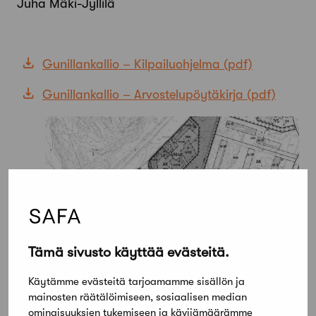
Juha Mäki-Jyllilä
Gunillankallio – Kilpailuohjelma
Gunillankallio – Arvostelupöytäkirja
Tämä sivusto käyttää evästeitä.
Käytämme evästeitä tarjoamamme sisällön ja
mainosten räätälöimiseen, sosiaalisen median
ominaisuuksien tukemiseen ja kävijämäärämme