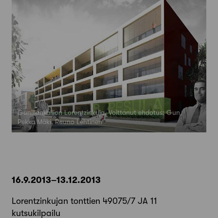
Gunillankallion Lorentzinkuja, Voittanut ehdotus: Gun,
Pekka Mäki, Rauno Lehtinen
16.9.2013–13.12.2013
Lorentzinkujan tonttien 49075/7 JA 11
kutsukilpailu