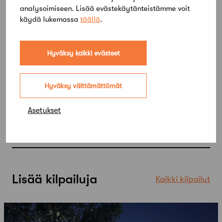
analysoimiseen. Lisää evästekäytänteistämme voit
käydä lukemassa
täällä
.
Hyväksy kaikki evästeet
Hyväksy välttämättömät
Asetukset
Lisää kilpailuja
Kaikki kilpailut