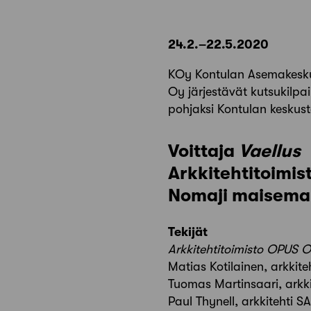
24.2.–22.5.2020
KOy Kontulan Asemakeskus
Oy järjestävät kutsukilpa
pohjaksi Kontulan keskust
Voittaja
Vaellus
Arkkitehtitoimi
Nomaji maisema-
Tekijät
Arkkitehtitoimisto OPUS O
Matias Kotilainen, arkkite
Tuomas Martinsaari, arkk
Paul Thynell, arkkitehti S