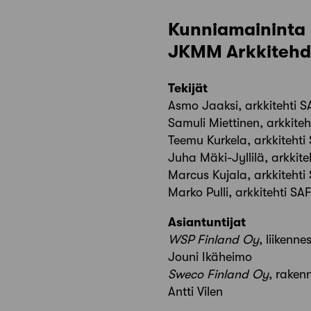
Kunniamaininta
JKMM Arkkitehd
Tekijät
Asmo Jaaksi, arkkitehti 
Samuli Miettinen, arkkite
Teemu Kurkela, arkkitehti
Juha Mäki-Jyllilä, arkkite
Marcus Kujala, arkkitehti
Marko Pulli, arkkitehti SA
Asiantuntijat
WSP Finland Oy
, liikenne
Jouni Ikäheimo
Sweco Finland Oy
, raken
Antti Vilen