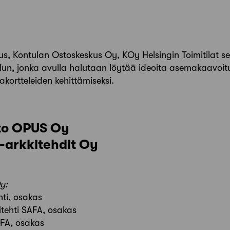
, Kontulan Ostoskeskus Oy, KOy Helsingin Toimitilat se
ilun, jonka avulla halutaan löytää ideoita asemakaavoit
akortteleiden kehittämiseksi.
sto OPUS Oy
arkkitehdit Oy
y:
hti, osakas
itehti SAFA, osakas
AFA, osakas