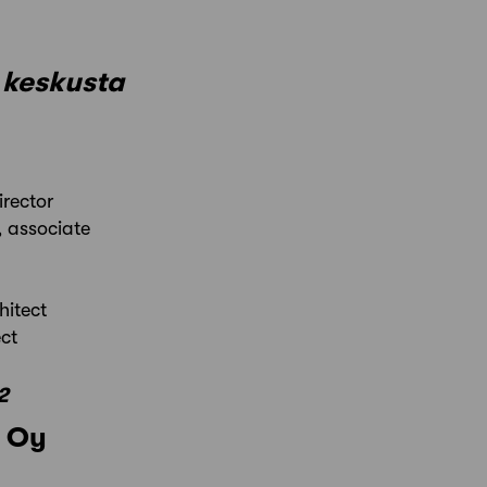
 keskusta
irector
, associate
hitect
ect
2
t Oy