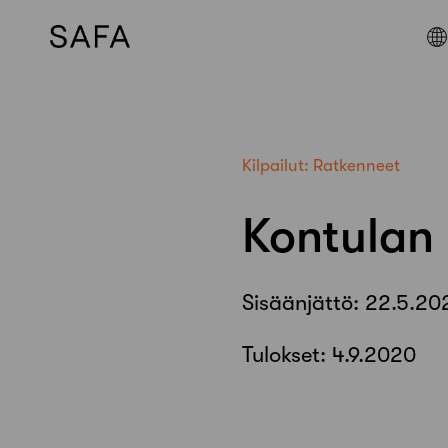
Skip
to
content
Kilpailut:
Ratkenneet
Kontulan
Sisäänjättö:
22.5.20
Tulokset:
4.9.2020