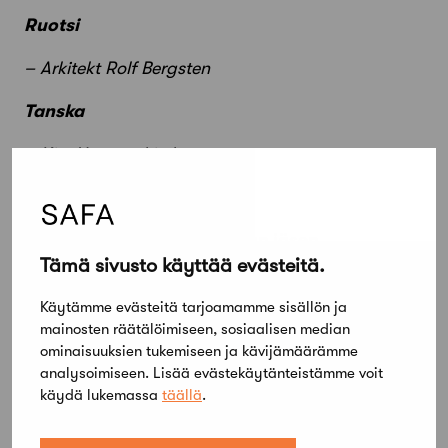
Ruotsi
– Arkitekt Rolf Bergsten
Tanska
– Kim Utzon arkitekter
Kilpailijoiden nimeämä juryn jäsen
Tämä sivusto käyttää evästeitä.
Juha Ilonen
Käytämme evästeitä tarjoamamme sisällön ja
mainosten räätälöimiseen, sosiaalisen median
Finnforest Oyj:n tiedote
ominaisuuksien tukemiseen ja kävijämäärämme
analysoimiseen. Lisää evästekäytänteistämme voit
käydä lukemassa
täällä
.