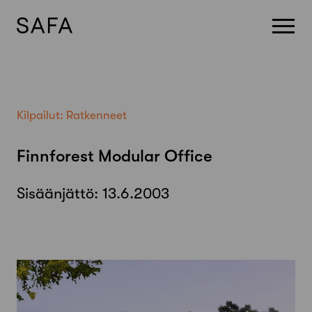
Skip
to
content
Kilpailut:
Ratkenneet
Finnforest Modular Office
Sisäänjättö:
13.6.2003