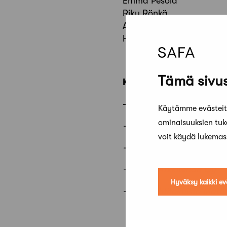
Emma Pesola
Riku Rönkä
Alex Torres
Hanna Sutela
Tämä sivus
Kutsutut
–
Kirsti Sivén ja Asko Tak
Käytämme evästeitä
ominaisuuksien tu
– Arkkitehtitoimisto Pauli
voit käydä lukema
– Arkkitehdit Hannunkari
– QUAD-Arkkitehdit Oy
Hyväksy kaikki ev
– Arkkitehtitoimisto Matti