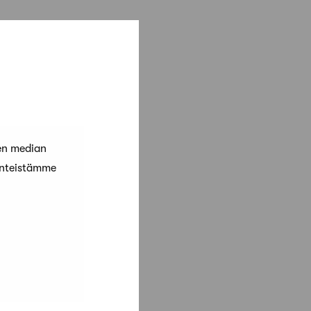
en median
änteistämme