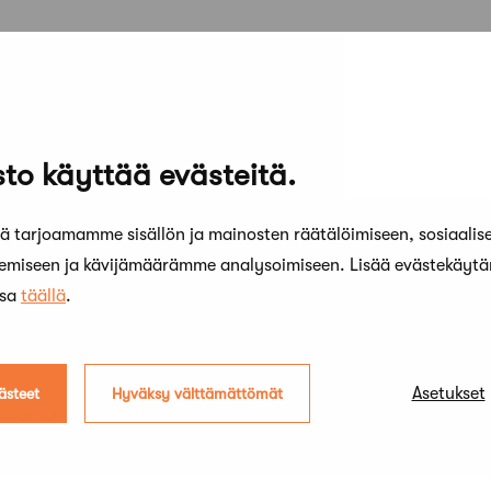
to käyttää evästeitä.
ala Arkkitehdit Oy
 tarjoamamme sisällön ja mainosten räätälöimiseen, sosiaalis
kemiseen ja kävijämäärämme analysoimiseen. Lisää evästekäyt
ina ja Juha Kronlöf Oy
ssa
täällä
.
 & Mäkipaja Oy
Asetukset
ästeet
Hyväksy välttämättömät
 Iiramo