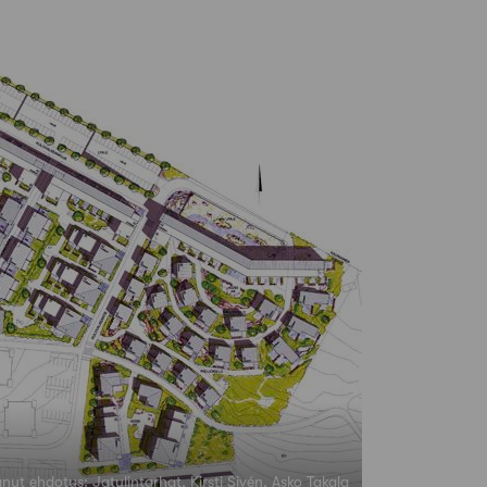
tanut ehdotus: Jatulintarhat, Kirsti Sivén, Asko Takala