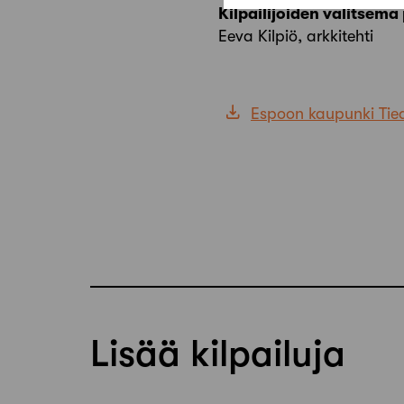
Kilpailijoiden valitsem
Eeva Kilpiö, arkkitehti
Espoon kaupunki Tied
Lisää kilpailuja