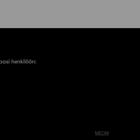
asi henkilöön:
MEOM