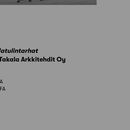
atulintarhat
 Takala Arkkitehdit Oy
FA
AFA