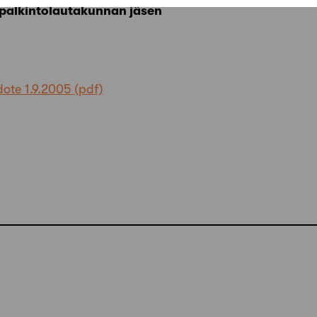
a palkintolautakunnan jäsen
ote 1.9.2005