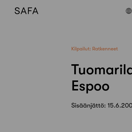
Skip
to
content
Kilpailut:
Ratkenneet
Tuomarila
Espoo
Sisäänjättö:
15.6.20