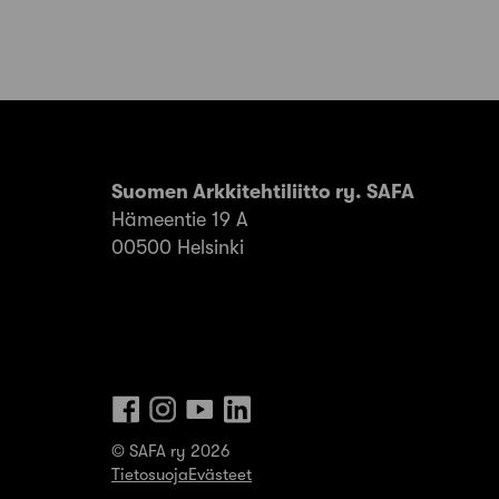
Suomen Arkkitehtiliitto ry. SAFA
Hämeentie 19 A
00500 Helsinki
© SAFA ry 2026
Tietosuoja
Evästeet