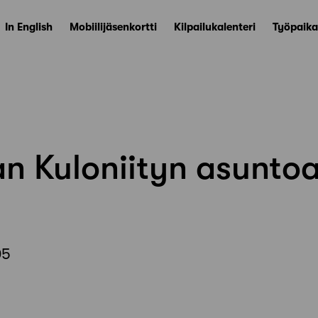
In English
Mobiilijäsenkortti
Kilpailukalenteri
Työpaika
n Kuloniityn asuntoa
05