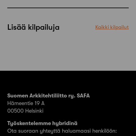
Lisää kilpailuja
Kaikki kilpailut
Suomen Arkkitehtiliitto ry. SAFA
Hämeentie 19 A
00500 Helsinki
Työskentelemme hybridinä
Ota suoraan yhteyttä haluamaasi henkilöön: