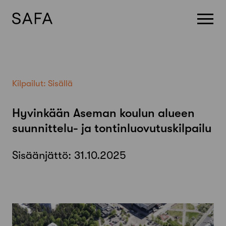
Skip
to
content
Kilpailut:
Sisällä
Hyvinkään Aseman koulun alueen
suunnittelu- ja tontinluovutuskilpailu
Sisäänjättö:
31.10.2025