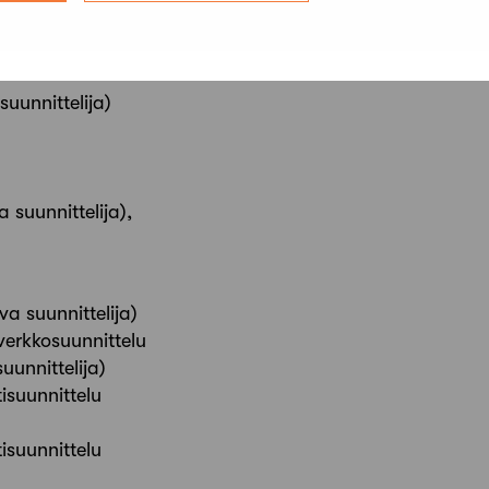
suunnittelija)
 suunnittelija),
a suunnittelija)
overkkosuunnittelu
uunnittelija)
tisuunnittelu
tisuunnittelu