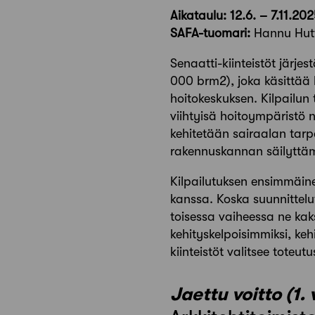
Aikataulu: 12.6. – 7.11.20
SAFA-tuomari:
Hannu Hut
Senaatti-kiinteistöt järj
000 brm2), joka käsittää 
hoitokeskuksen. Kilpailun 
viihtyisä hoitoympäristö ni
kehitetään sairaalan tarpe
rakennuskannan säilyttäm
Kilpailutuksen ensimmäin
kanssa. Koska suunnittelut
toisessa vaiheessa ne kaks
kehityskelpoisimmiksi, ke
kiinteistöt valitsee toteu
Jaettu voitto (1. 