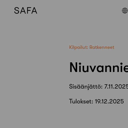
Skip
to
content
Kilpailut:
Ratkenneet
Niuvanni
Sisäänjättö:
7.11.202
Tulokset:
19.12.2025