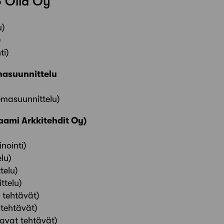
o Olla Oy
u)
)
ti)
masuunnittelu
masuunnittelu)
aami Arkkitehdit Oy)
nointi)
lu)
telu)
ttelu)
 tehtävät)
 tehtävät)
stavat tehtävät)