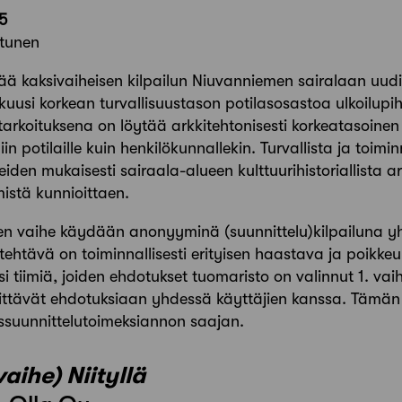
25
tunen
estää kaksivaiheisen kilpailun Niuvanniemen sairalaan uud
kuusi korkean turvallisuustason potilasosastoa ulkoilupi
tarkoituksena on löytää arkkitehtonisesti korkeatasoinen
in potilaille kuin henkilökunnallekin. Turvallista ja toimi
iden mukaisesti sairaala-alueen kulttuurihistoriallista ar
istä kunnioittaen.
en vaihe käydään anonyyminä (suunnittelu)kilpailuna y
ehtävä on toiminnallisesti erityisen haastava ja poikkeuk
i tiimiä, joiden ehdotukset tuomaristo on valinnut 1. vai
hittävät ehdotuksiaan yhdessä käyttäjien kanssa. Tämän
tussuunnittelutoimeksiann
on saajan.
vaihe) Niityllä