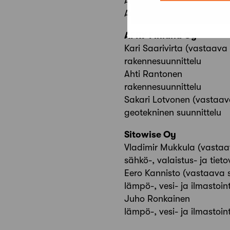
Anni Holma
Anni Virolainen
AFRY Finland Oy
Kari Saarivirta (vastaava 
rakennesuunnittelu
Ahti Rantonen
rakennesuunnittelu
Sakari Lotvonen (vastaava
geotekninen suunnittelu
Sitowise Oy
Vladimir Mukkula (vastaav
sähkö-, valaistus- ja tiet
Eero Kannisto (vastaava s
lämpö-, vesi- ja ilmastoin
Juho Ronkainen
lämpö-, vesi- ja ilmastoin