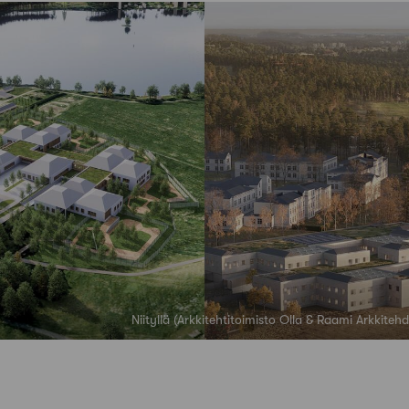
Niityllä (Arkkitehtitoimisto Olla & Raami Arkkiteh