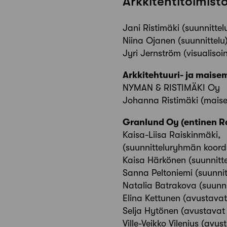
Arkkitehtitoimist
Jani Ristimäki (suunnittel
Niina Ojanen (suunnittelu
Jyri Jernström (visualisoin
Arkkitehtuuri- ja maise
NYMAN & RISTIMÄKI Oy
Johanna Ristimäki (maise
Granlund Oy (entinen R
Kaisa-Liisa Raiskinmäki,
(suunnitteluryhmän koordi
Kaisa Härkönen (suunnitte
Sanna Peltoniemi (suunnit
Natalia Batrakova (suunni
Elina Kettunen (avustavat
Selja Hytönen (avustavat
Ville-Veikko Vilenius (avu