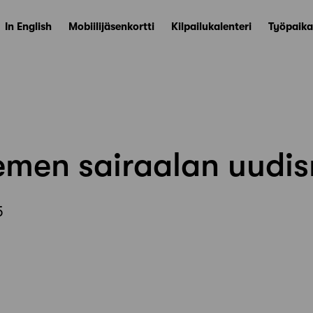
In English
Mobiilijäsenkortti
Kilpailukalenteri
Työpaika
emen sairaalan uudi
5