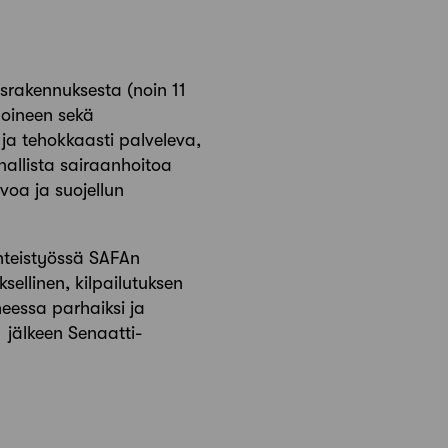
israkennuksesta (noin 11
hoineen sekä
 ja tehokkaasti palveleva,
nnallista sairaanhoitoa
voa ja suojellun
hteistyössä SAFAn
sellinen, kilpailutuksen
heessa parhaiksi ja
 jälkeen Senaatti-