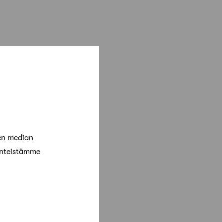
en median
änteistämme