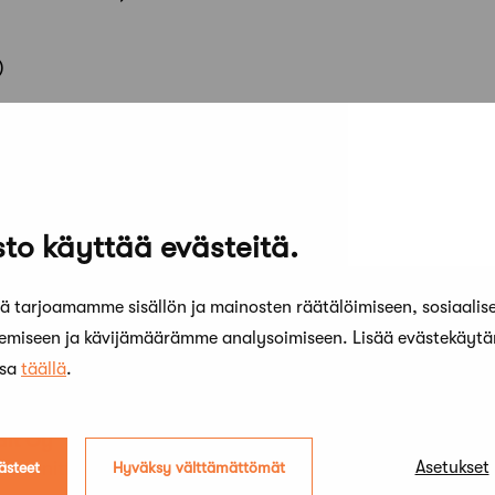
)
vaihe)
Toivo
ä Tähti-Set ja MUUAN
nittelija)
to käyttää evästeitä.
elija)
 tarjoamamme sisällön ja mainosten räätälöimiseen, sosiaalis
kemiseen ja kävijämäärämme analysoimiseen. Lisää evästekäyt
ssa
täällä
.
dit Oy
Asetukset
uunnittelija)
ästeet
Hyväksy välttämättömät