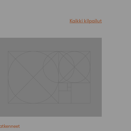
Kaikki kilpailut
atkenneet