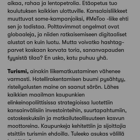
aikaa, rahaa ja lentopetrolia. Etäopetus tuo
koulutuksen kaikkien ulottuville. Kansalaisliikkeet
muuttuvat some-kampanjoiksi, #MeToo -liike ehti
sen jo todistaa. Polttavimmat ongelmat ovat
globaaleja, ja niiden ratkaisemiseen digitaaliset
alustat on kuin luotu. Mutta voivatko hashtag-
parvet koskaan korvata toria, sananvapauden
fyysistä tilaa? En usko, katu puhuu yhä.
Turismi,
ainakin liikematkustaminen vähenee
varmasti. Hotellirakentamisen buumi pysähtyy,
risteilyalusten maine on saanut särön. Lähes
kaikkien maailman kaupunkien
elinkeinopoliittisissa strategioissa luotettiin
kansainvälisiin investointeihin, suurtapahtumiin,
ostoskeskuksiin ja matkailuteollisuuteen kasvun
moottoreina. Kaupunkeja kehitettiin ja sijoittajia
etsittiin turismin ehdoilla. Tuleeko asukas välillä