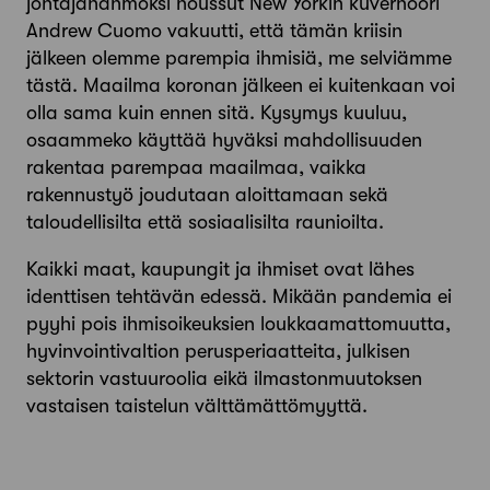
johtajahahmoksi noussut New Yorkin kuvernööri
Andrew Cuomo vakuutti, että tämän kriisin
jälkeen olemme parempia ihmisiä, me selviämme
tästä. Maailma koronan jälkeen ei kuitenkaan voi
olla sama kuin ennen sitä. Kysymys kuuluu,
osaammeko käyttää hyväksi mahdollisuuden
rakentaa parempaa maailmaa, vaikka
rakennustyö joudutaan aloittamaan sekä
taloudellisilta että sosiaalisilta raunioilta.
Kaikki maat, kaupungit ja ihmiset ovat lähes
identtisen tehtävän edessä. Mikään pandemia ei
pyyhi pois ihmisoikeuksien loukkaamattomuutta,
hyvinvointivaltion perusperiaatteita, julkisen
sektorin vastuuroolia eikä ilmastonmuutoksen
vastaisen taistelun välttämättömyyttä.