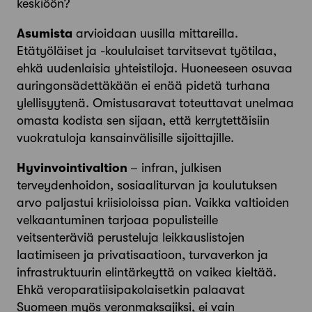
keskiöön?
Asumista
arvioidaan uusilla mittareilla.
Etätyöläiset ja -koululaiset tarvitsevat työtilaa,
ehkä uudenlaisia yhteistiloja. Huoneeseen osuvaa
auringonsädettäkään ei enää pidetä turhana
ylellisyytenä. Omistusaravat toteuttavat unelmaa
omasta kodista sen sijaan, että kerrytettäisiin
vuokratuloja kansainvälisille sijoittajille.
Hyvinvointivaltion
– infran, julkisen
terveydenhoidon, sosiaaliturvan ja koulutuksen
arvo paljastui kriisioloissa pian. Vaikka valtioiden
velkaantuminen tarjoaa populisteille
veitsenteräviä perusteluja leikkauslistojen
laatimiseen ja privatisaatioon, turvaverkon ja
infrastruktuurin elintärkeyttä on vaikea kieltää.
Ehkä veroparatiisipakolaisetkin palaavat
Suomeen myös veronmaksajiksi, ei vain