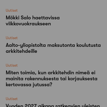
Uutiset
Mökki Salo haettavissa
viikkovuokraukseen
Uutiset
Aalto-​yliopistolta maksutonta koulutusta
arkkitehdeille
Uutiset
Miten toimia, kun arkkitehdin nimeä ei
mainita rakennuksesta tai korjauksesta
kertovassa jutussa?
Uutiset
Vuoden 2027 aikana ratkeavien yleisten