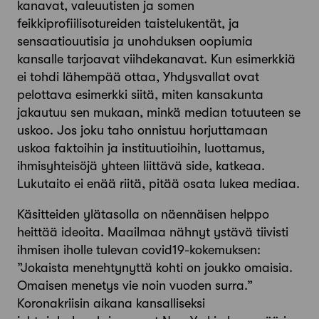
kanavat, valeuutisten ja somen
feikkiprofiilisotureiden taistelukentät, ja
sensaatiouutisia ja unohduksen oopiumia
kansalle tarjoavat viihdekanavat. Kun esimerkkiä
ei tohdi lähempää ottaa, Yhdysvallat ovat
pelottava esimerkki siitä, miten kansakunta
jakautuu sen mukaan, minkä median totuuteen se
uskoo. Jos joku taho onnistuu horjuttamaan
uskoa faktoihin ja instituutioihin, luottamus,
ihmisyhteisöjä yhteen liittävä side, katkeaa.
Lukutaito ei enää riitä, pitää osata lukea mediaa.
Käsitteiden ylätasolla on näennäisen helppo
heittää ideoita. Maailmaa nähnyt ystävä tiivisti
ihmisen iholle tulevan covid19-kokemuksen:
”Jokaista menehtynyttä kohti on joukko omaisia.
Omaisen menetys vie noin vuoden surra.”
Koronakriisin aikana kansalliseksi