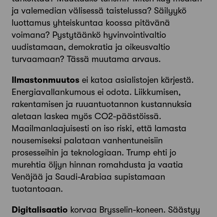
ja valemedian välisessä taistelussa? Säilyykö
luottamus yhteiskuntaa koossa pitävänä
voimana? Pystytäänkö hyvinvointivaltio
uudistamaan, demokratia ja oikeusvaltio
turvaamaan? Tässä muutama arvaus.
Ilmastonmuutos
ei katoa asialistojen kärjestä.
Energiavallankumous ei odota. Liikkumisen,
rakentamisen ja ruuantuotannon kustannuksia
aletaan laskea myös CO2-päästöissä.
Maailmanlaajuisesti on iso riski, että lamasta
nousemiseksi palataan vanhentuneisiin
prosesseihin ja teknologiaan. Trump ehti jo
murehtia öljyn hinnan romahdusta ja vaatia
Venäjää ja Saudi-Arabiaa supistamaan
tuotantoaan.
Digitalisaatio
korvaa Brysselin-koneen. Säästyy