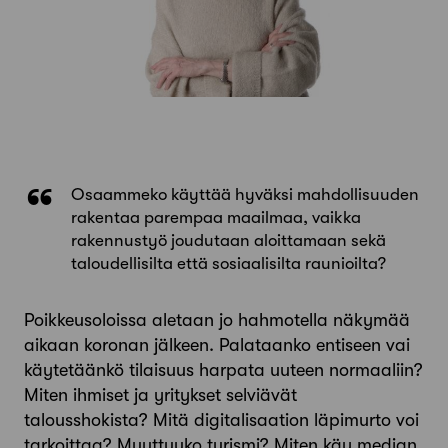
Osaammeko käyttää hyväksi mahdollisuuden
rakentaa parempaa maailmaa, vaikka
rakennustyö joudutaan aloittamaan sekä
taloudellisilta että sosiaalisilta raunioilta?
Poikkeusoloissa aletaan jo hahmotella näkymää
aikaan koronan jälkeen. Palataanko entiseen vai
käytetäänkö tilaisuus harpata uuteen normaaliin?
Miten ihmiset ja yritykset selviävät
talousshokista? Mitä digitalisaation läpimurto voi
tarkoittaa? Muuttuuko turismi? Miten käy median