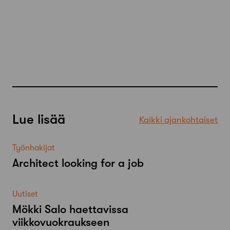
Lue lisää
Kaikki ajankohtaiset
Työnhakijat
Architect looking for a job
Uutiset
Mökki Salo haettavissa
viikkovuokraukseen