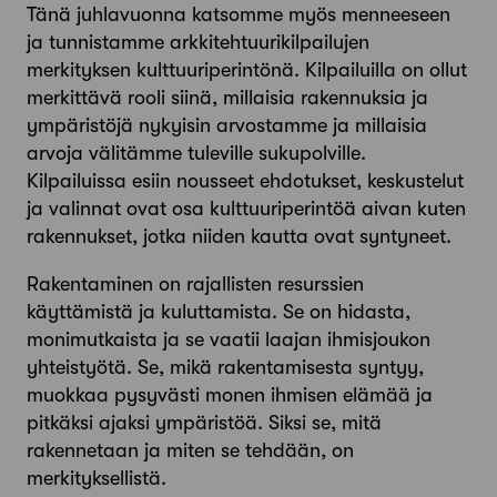
Tänä juhlavuonna katsomme myös menneeseen
ja tunnistamme arkkitehtuurikilpailujen
merkityksen kulttuuriperintönä. Kilpailuilla on ollut
merkittävä rooli siinä, millaisia rakennuksia ja
ympäristöjä nykyisin arvostamme ja millaisia
arvoja välitämme tuleville sukupolville.
Kilpailuissa esiin nousseet ehdotukset, keskustelut
ja valinnat ovat osa kulttuuriperintöä aivan kuten
rakennukset, jotka niiden kautta ovat syntyneet.
Rakentaminen on rajallisten resurssien
käyttämistä ja kuluttamista. Se on hidasta,
monimutkaista ja se vaatii laajan ihmisjoukon
yhteistyötä. Se, mikä rakentamisesta syntyy,
muokkaa pysyvästi monen ihmisen elämää ja
pitkäksi ajaksi ympäristöä. Siksi se, mitä
rakennetaan ja miten se tehdään, on
merkityksellistä.