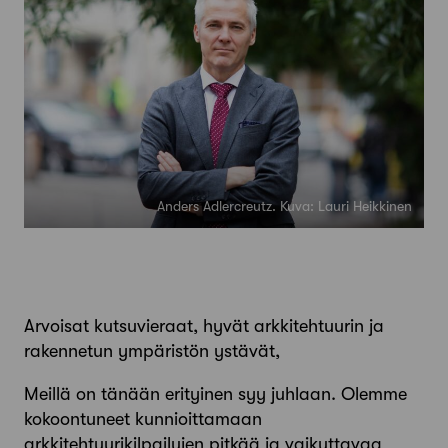
Anders Adlercreutz. Kuva: Lauri Heikkinen
Arvoisat kutsuvieraat, hyvät arkkitehtuurin ja
rakennetun ympäristön ystävät,
Meillä on tänään erityinen syy juhlaan. Olemme
kokoontuneet kunnioittamaan
arkkitehtuurikilpailujen pitkää ja vaikuttavaa