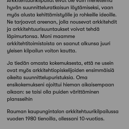
Arkkitehtuurikilpailut eivät ole vain menetelmä
hyvän suunnitteluratkaisun löytämiseksi, vaan
myös alusta kehittämistyölle ja rohkeille ideoille.
Ne tarjoavat areenan, jolla nousevat arkkitehdit
ja arkkitehtuurisuuntaukset voivat tehdä
läpimurtonsa. Moni maamme
arkkitehtitoimistoista on saanut alkunsa juuri
yleisen kilpailun voiton kautta.
Ja tiedän omasta kokemuksesta, että ne usein
ovat myös arkkitehtiopiskelijoiden ensimmäisiä
oikeita suunnittelupuristuksia. Oma
ensikokemukseni ajoittui hieman aikaisempaan
aikaan: se taisi olla puiden värittäminen
plansseihin
Rauman kaupungintalon arkkitehtuurikilpailussa
vuoden 1980 tienoilla, ollessani 10-vuotias.