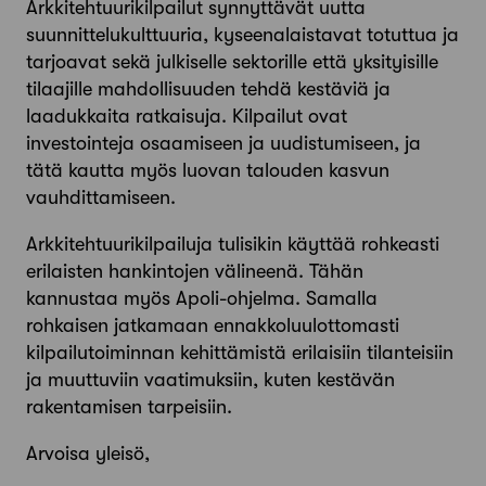
Arkkitehtuurikilpailut synnyttävät uutta
suunnittelukulttuuria, kyseenalaistavat totuttua ja
tarjoavat sekä julkiselle sektorille että yksityisille
tilaajille mahdollisuuden tehdä kestäviä ja
laadukkaita ratkaisuja. Kilpailut ovat
investointeja osaamiseen ja uudistumiseen, ja
tätä kautta myös luovan talouden kasvun
vauhdittamiseen.
Arkkitehtuurikilpailuja tulisikin käyttää rohkeasti
erilaisten hankintojen välineenä. Tähän
kannustaa myös Apoli-ohjelma. Samalla
rohkaisen jatkamaan ennakkoluulottomasti
kilpailutoiminnan kehittämistä erilaisiin tilanteisiin
ja muuttuviin vaatimuksiin, kuten kestävän
rakentamisen tarpeisiin.
Arvoisa yleisö,