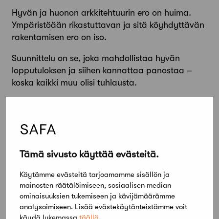
Hyvän ja huonon arkkitehtuurin ero on huima.
Ympäristöään rikastuttavan ja sitä köyhdyttävän
rakentamisen ero on iso.
Suunnittelu on se, joka mahdollistaa hyvän
lopputuloksen ja siihen kannattaa panostaa –
koska kaikki muu olisi tuhlausta.
Arkkitehtuurikilpailun järjestäminen on paras tapa
varmistua siitä, että pääoma, yhteiset tai
yksityiset resurssit käytetään vastuullisesti ja
tarkoituksenmukaisesti. Suomessa tällä perinteellä
on hieno historia, jonka on syytä jatkua.
Tämä sivusto käyttää evästeitä.
Hyvät ystävät,
Käytämme evästeitä tarjoamamme sisällön ja
mainosten räätälöimiseen, sosiaalisen median
Arkkitehtuuri kertoo ajasta, ihanteista ja
ominaisuuksien tukemiseen ja kävijämäärämme
yhteiskunnan arvoista. Tämä ajatus heijastuu
analysoimiseen. Lisää evästekäytänteistämme voit
käydä lukemassa
täällä
.