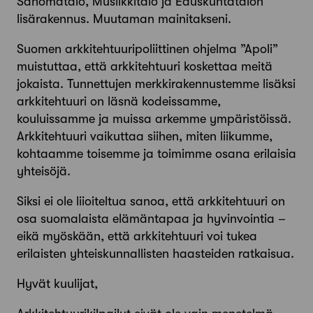
Sanomatalo, Musiikkitalo ja Eduskuntatalon
lisärakennus. Muutaman mainitakseni.
Suomen arkkitehtuuripoliittinen ohjelma ”Apoli”
muistuttaa, että arkkitehtuuri koskettaa meitä
jokaista. Tunnettujen merkkirakennustemme lisäksi
arkkitehtuuri on läsnä kodeissamme,
kouluissamme ja muissa arkemme ympäristöissä.
Arkkitehtuuri vaikuttaa siihen, miten liikumme,
kohtaamme toisemme ja toimimme osana erilaisia
yhteisöjä.
Siksi ei ole liioiteltua sanoa, että arkkitehtuuri on
osa suomalaista elämäntapaa ja hyvinvointia –
eikä myöskään, että arkkitehtuuri voi tukea
erilaisten yhteiskunnallisten haasteiden ratkaisua.
Hyvät kuulijat,