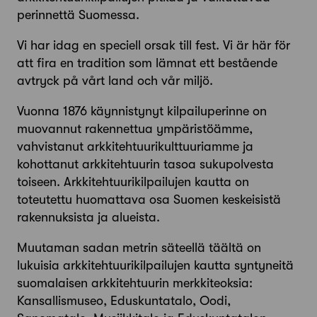
perinnettä Suomessa.
Vi har idag en speciell orsak till fest. Vi är här för
att fira en tradition som lämnat ett bestående
avtryck på vårt land och vår miljö.
Vuonna 1876 käynnistynyt kilpailuperinne on
muovannut rakennettua ympäristöämme,
vahvistanut arkkitehtuurikulttuuriamme ja
kohottanut arkkitehtuurin tasoa sukupolvesta
toiseen. Arkkitehtuurikilpailujen kautta on
toteutettu huomattava osa Suomen keskeisistä
rakennuksista ja alueista.
Muutaman sadan metrin säteellä täältä on
lukuisia arkkitehtuurikilpailujen kautta syntyneitä
suomalaisen arkkitehtuurin merkkiteoksia:
Kansallismuseo, Eduskuntatalo, Oodi,