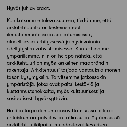
Hyvät juhlavieraat,
Kun katsomme tulevaisuuteen, tiedämme, että
arkkitehtuurilla on keskeinen rooli
ilmastonmuutokseen sopeutumisessa,
alueellisessa kehityksessä ja hyvinvoinnin
edellytysten vahvistamisessa. Kun katsomme
ympärillemme, niin on helppo nähdä, että
arkkitehtuuri on myös keskeinen maabrändin
rakentaja. Arkkitehtuuri tarjoaa vastauksia monen
tason kysymyksiin. Tarvitsemme jatkossakin
ympäristöjä, jotka ovat paitsi kestäviä ja
kustannustehokkaita, myös kulttuurisesti ja
sosiaalisesti hyväksyttäviä.
Näiden tarpeiden yhteensovittamisessa ja koko
yhteiskuntaa palvelevien ratkaisujen löytämisessä
arkkitehtuurikilpailut muodostavat keskeisen