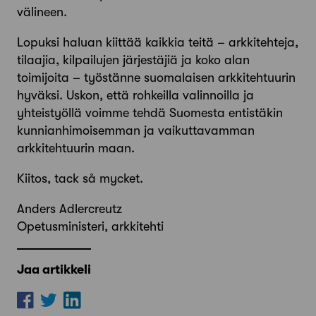
välineen.
Lopuksi haluan kiittää kaikkia teitä – arkkitehteja,
tilaajia, kilpailujen järjestäjiä ja koko alan
toimijoita – työstänne suomalaisen arkkitehtuurin
hyväksi. Uskon, että rohkeilla valinnoilla ja
yhteistyöllä voimme tehdä Suomesta entistäkin
kunnianhimoisemman ja vaikuttavamman
arkkitehtuurin maan.
Kiitos, tack så mycket.
Anders Adlercreutz
Opetusministeri, arkkitehti
Jaa artikkeli