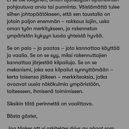
pohjautuva arvio tai punninta. Väistämättä tulee
siihen johtopäätökseen, että sen taustalla on
jotain paljon enemmän – rakkaus lajiin, usko
oman työn merkitykseen, ja rakennetun
ympäristön kykyyn luoda yhteistä hyvää.
Se on palo – ja paatos – jota kannattaa käyttää
ja vaalia. Se on se syy, miksi rakennuttajien
kannattaa järjestää kilpailuja. Se on se
mekanismi, joka saa kilpailut synnyttämään –
kerta toisensa jälkeen – merkkiteoksia, jotka
avaavat uusia näkökulmia ympäristöön,
taiteeseen, ihmisenä toimimiseen.
Siksikin tätä perinnettä on vaalittava.
Bästa gäster,
Jag tänker att vi arkitekter drivs av något som