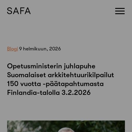
Skip
to
content
Blogi
9 helmikuun, 2026
Opetusministerin juhlapuhe
Suomalaiset arkkitehtuurikilpailut
150 vuotta -päätapahtumasta
Finlandia-talolla 3.2.2026