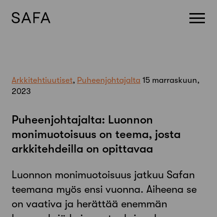
Skip
to
content
Arkkitehtiuutiset
,
Puheenjohtajalta
15 marraskuun,
2023
Puheenjohtajalta: Luonnon
monimuotoisuus on teema, josta
arkkitehdeilla on opittavaa
Luonnon monimuotoisuus jatkuu Safan
teemana myös ensi vuonna. Aiheena se
on vaativa ja herättää enemmän