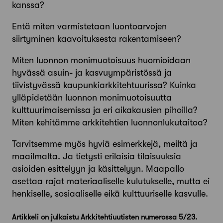
kanssa?
Entä miten varmistetaan luontoarvojen
siirtyminen kaavoituksesta ­rakentamiseen?
Miten luonnon monimuotoisuus huomioidaan
hyvässä asuin- ja kasvuympäristössä ja
tiivistyvässä kaupunkiarkkitehtuurissa? Kuinka
ylläpidetään luonnon monimuotoisuutta
kulttuurimaisemissa ja eri aikakausien pihoilla?
Miten kehitämme arkkitehtien luonnonlukutaitoa?
Tarvitsemme myös hyviä esimerkkejä, meiltä ja
maailmalta. Ja tietysti erilaisia tilaisuuksia
asioiden esittelyyn ja käsittelyyn. Maapallo
asettaa rajat materiaaliselle kulutukselle, mutta ei
henkiselle, sosiaaliselle eikä kulttuuriselle kasvulle.
Artikkeli on julkaistu Arkkitehtiuutisten numerossa 5/23.