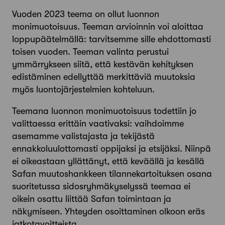
Vuoden 2023 teema on ollut luonnon
monimuotoisuus. Teeman arvioinnin voi aloittaa
loppupäätelmällä: tarvitsemme sille ehdottomasti
toisen vuoden. Teeman valinta perustui
ymmärrykseen siitä, että kestävän kehityksen
edistäminen edellyttää merkittäviä muutoksia
myös luontojärjestelmien kohteluun.
Teemana luonnon monimuotoisuus todettiin jo
valittaessa erittäin vaativaksi: vaihdoimme
asemamme valistajasta ja tekijästä
ennakkoluulottomasti oppijaksi ja etsijäksi. Niinpä
ei oikeastaan yllättänyt, että keväällä ja kesällä
Safan muutoshankkeen tilannekartoituksen osana
suoritetussa sidosryhmäkyselyssä teemaa ei
oikein osattu liittää Safan toimintaan ja
näkymiseen. Yhteyden osoittaminen olkoon eräs
jatkotavoitteista.