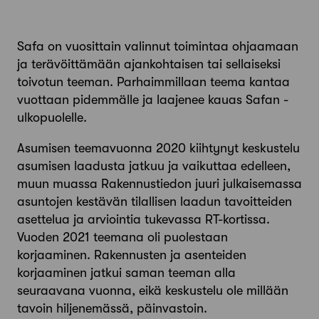
Safa on vuosittain valinnut toimintaa ohjaamaan
ja terävöittämään ajankohtaisen tai sellaiseksi
toivotun teeman. Parhaimmillaan teema kantaa
vuottaan pidemmälle ja laajenee kauas Safan ­
ulkopuolelle.
Asumisen teemavuonna 2020 kiihtynyt keskustelu
asumisen laadusta jatkuu ja vaikuttaa edelleen,
muun muassa Rakennustiedon juuri julkaisemassa
asuntojen kestävän tilallisen laadun tavoitteiden
asettelua ja arviointia tukevassa RT-­kortissa.
Vuoden 2021 teemana oli puolestaan
korjaaminen. Rakennusten ja asenteiden
korjaaminen jatkui saman teeman alla
seuraavana vuonna, eikä keskustelu ole millään
tavoin hiljenemässä, päin­vastoin.