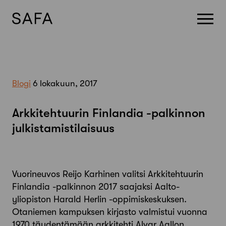
Skip
to
content
Blogi
6 lokakuun, 2017
Arkkitehtuurin Finlandia -palkinnon
julkistamistilaisuus
Vuorineuvos Reijo Karhinen valitsi Arkkitehtuurin
Finlandia -palkinnon 2017 saajaksi Aalto-
yliopiston Harald Herlin -oppimiskeskuksen.
Otaniemen kampuksen kirjasto valmistui vuonna
1970 täydentämään arkkitehti Alvar Aallon