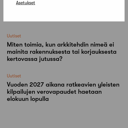
Asetukset
Uutiset
Aalto-​yliopistolta maksutonta koulutusta
arkkitehdeille
Uutiset
Miten toimia, kun arkkitehdin nimeä ei
mainita rakennuksesta tai korjauksesta
kertovassa jutussa?
Uutiset
Vuoden 2027 aikana ratkeavien yleisten
kilpailujen verovapaudet haetaan
elokuun lopulla