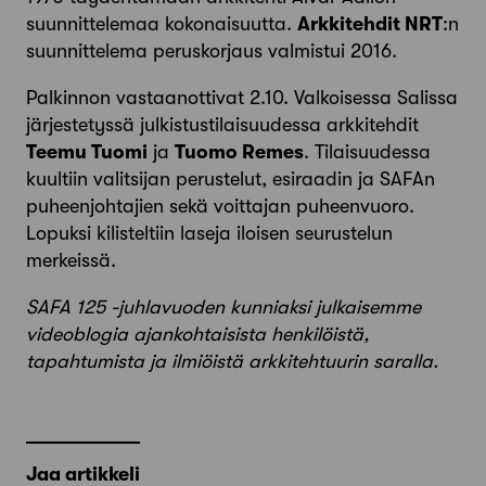
suunnittelemaa kokonaisuutta.
Arkkitehdit NRT
:n
suunnittelema peruskorjaus valmistui 2016.
Palkinnon vastaanottivat 2.10. Valkoisessa Salissa
järjestetyssä julkistustilaisuudessa arkkitehdit
Teemu Tuomi
ja
Tuomo Remes
. Tilaisuudessa
kuultiin valitsijan perustelut, esiraadin ja SAFAn
puheenjohtajien sekä voittajan puheenvuoro.
Lopuksi kilisteltiin laseja iloisen seurustelun
merkeissä.
SAFA 125 -juhlavuoden kunniaksi julkaisemme
videoblogia ajankohtaisista henkilöistä,
tapahtumista ja ilmiöistä arkkitehtuurin saralla.
Jaa artikkeli