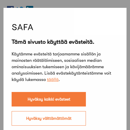
Tämä sivusto käyttää evästeitä.
Käytämme evästeitä tarjoamamme sisällön ja
mainosten räätälöimiseen, sosiaalisen median
ominaisuuksien tukemiseen ja kävijämäärämme
analysoimiseen. Lisää evästekäytänteistämme voit
käydä lukemassa
täällä
.
Lue lisää
Kaikki ajankohtaiset
Hyväksy kaikki evästeet
Uutiset
Mökki Salo haettavissa
viikkovuokraukseen
Hyväksy välttämättömät