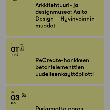
Arkkitehtuuri- ja
designmuseo: Aalto
Design – Hyvinvoinnin
muodot
KE
MA
01
31
ELO
HEINÄ
ReCreate-hankkeen
betonielementtien
uudelleenkäyttöpilotti
MA
SU
03
23
ELO
Purkamatta paras -