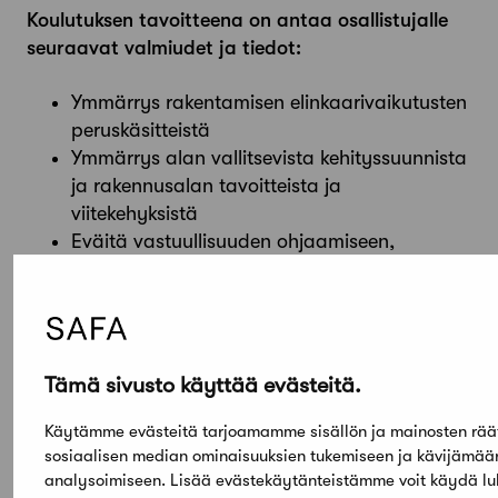
Koulutuksen tavoitteena on antaa osallistujalle
seuraavat valmiudet ja tiedot:
Ymmärrys rakentamisen elinkaarivaikutusten
peruskäsitteistä
Ymmärrys alan vallitsevista kehityssuunnista
ja rakennusalan tavoitteista ja
viitekehyksistä
Eväitä vastuullisuuden ohjaamiseen,
huomioimiseen ja negatiivisten vaikutusten
pienentämiseen hankkeissa
suunnittelunohjauksen ja suunnittelun
näkökulmasta.
Ymmärrys eri hanke- ja elinkaaren vaiheiden
Tämä sivusto käyttää evästeitä.
vaikutusmahdollisuuksia
Käytämme evästeitä tarjoamamme sisällön ja mainosten rää
sosiaalisen median ominaisuuksien tukemiseen ja kävijämä
analysoimiseen. Lisää evästekäytänteistämme voit käydä l