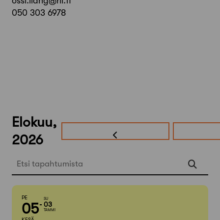
ossi.liang@ril.fi
050 303 6978
Elokuu,
2026
Etsi tapahtumista
PE
SU
05
03
TAMMI
KESÄ