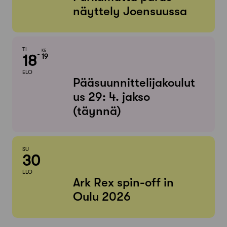
näyttely Joensuussa
TI
KE
18
19
ELO
Pääsuunnittelijakoulut
us 29: 4. jakso
(täynnä)
SU
30
ELO
Ark Rex spin-off in
Oulu 2026