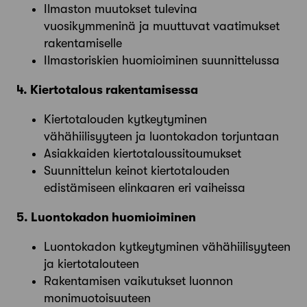
Ilmaston muutokset tulevina
vuosikymmeninä ja muuttuvat vaatimukset
rakentamiselle
Ilmastoriskien huomioiminen suunnittelussa
4. Kiertotalous rakentamisessa
Kiertotalouden kytkeytyminen
vähähiilisyyteen ja luontokadon torjuntaan
Asiakkaiden kiertotaloussitoumukset
Suunnittelun keinot kiertotalouden
edistämiseen elinkaaren eri vaiheissa
5. Luontokadon huomioiminen
Luontokadon kytkeytyminen vähähiilisyyteen
ja kiertotalouteen
Rakentamisen vaikutukset luonnon
monimuotoisuuteen