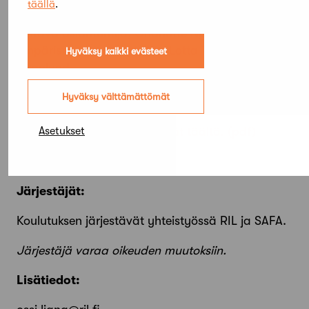
Kouluttajat:
täällä
.
johtava asiantuntija, Charlotte Nyholm, Granlund
ympäristöasiantuntija, Tiia-Lotta Tuominen,
Hyväksy kaikki evästeet
Granlund
ryhmäpäällikkö, kestävä rakentaminen, Anni
Hyväksy välttämättömät
Viitala, Granlund
Lisätietoja kouluttajista löydät täältä.
Asetukset
Järjestäjät:
Koulutuksen järjestävät yhteistyössä RIL ja SAFA.
Järjestäjä varaa oikeuden muutoksiin.
Lisätiedot: