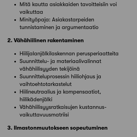
Mitä kautta asiakkaiden tavoitteisiin voi
vaikuttaa
Minityöpaja: Asiakastarpeiden
tunnistaminen ja argumentaatio
2. Vähähiilinen rakentaminen
Hiilijalanjälkilaskennan perusperiaatteita
Suunnittelu- ja materiaalivalinnat
vähähiilisyyden tekijöinä
Suunnitteluprosessin hiiliohjaus ja
vaihtoehtotarkastelut
Hiilineutraalius ja kompensaatiot,
hiilikädenjälki
Vähähiilisyysratkaisujen kustannus-
vaikuttavuusmatriisi
3. Ilmastonmuutokseen sopeutuminen