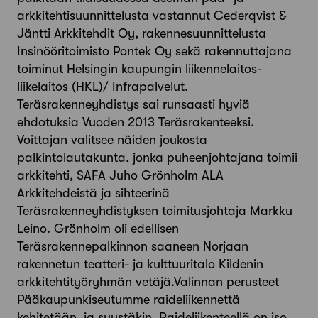
arkkitehtisuunnittelusta vastannut Cederqvist &
Jäntti Arkkitehdit Oy, rakennesuunnittelusta
Insinööritoimisto Pontek Oy sekä rakennuttajana
toiminut Helsingin kaupungin liikennelaitos-
liikelaitos (HKL)/ Infrapalvelut.
Teräsrakenneyhdistys sai runsaasti hyviä
ehdotuksia Vuoden 2013 Teräsrakenteeksi.
Voittajan valitsee näiden joukosta
palkintolautakunta, jonka puheenjohtajana toimii
arkkitehti, SAFA Juho Grönholm ALA
Arkkitehdeistä ja sihteerinä
Teräsrakenneyhdistyksen toimitusjohtaja Markku
Leino. Grönholm oli edellisen
Teräsrakennepalkinnon saaneen Norjaan
rakennetun teatteri- ja kulttuuritalo Kildenin
arkkitehtityöryhmän vetäjä.Valinnan perusteet
Pääkaupunkiseutumme raideliikennettä
kehitetään, ja syystäkin. Raideliikenteellä on iso