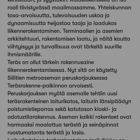
rooli tiivistyvässä maailmassamme. Yhteiskunnan
tasa-arvoisuutta, tulevaisuuden uskoa ja
dynaamisuutta heijastaa taaja ja laadukas
liikennerakentaminen. Terminaalien ja asemien
arkkitehtuuri, rakentamisen laatu, ja näitä kautta
viihtyisyys ja turvallisuus ovat tärkeitä suurille
ihmismäärille.
Teräs on ollut tärkein rakennusaine
liikennerakentamisessa. Nyt sitä on käytetty
Siilitien metroaseman peruskorjauksessa
Teräsrakenne-palkinnon arvoisesti.
Peruskorjauksen myötä asemalle tehtiin uusi
teräsrakenteinen laiturikatos, laiturin länsipäädyn
poistumistieporras sekä katutason kioski- ja
odotustilarakennus. Aseman kaikki rakenteet ovat
harmaaksi maalattua terästä ja seinäpinnat
ruostumatonta terästä ja lasia.