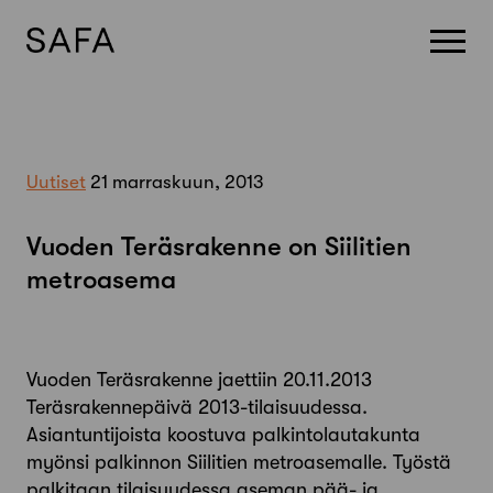
Skip
to
content
Uutiset
21 marraskuun, 2013
Vuoden Teräsrakenne on Siilitien
metroasema
Vuoden Teräsrakenne jaettiin 20.11.2013
Teräsrakennepäivä 2013-tilaisuudessa.
Asiantuntijoista koostuva palkintolautakunta
myönsi palkinnon Siilitien metroasemalle. Työstä
palkitaan tilaisuudessa aseman pää- ja