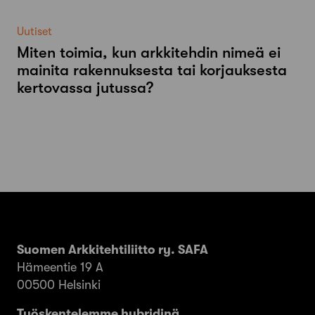
Uutiset
Miten toimia, kun arkkitehdin nimeä ei
mainita rakennuksesta tai korjauksesta
kertovassa jutussa?
Suomen Arkkitehtiliitto ry. SAFA
Hämeentie 19 A
00500 Helsinki
Työskentelemme hybridinä