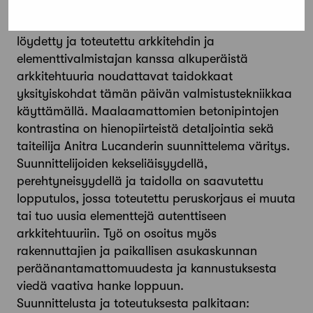
säilytettyihin vanhoihin betonipintoihin.
Julkisivujen detaljoinnissa ja värisävyissä on
löydetty ja toteutettu arkkitehdin ja
elementtivalmistajan kanssa alkuperäistä
arkkitehtuuria noudattavat taidokkaat
yksityiskohdat tämän päivän valmistustekniikkaa
käyttämällä. Maalaamattomien betonipintojen
kontrastina on hienopiirteistä detaljointia sekä
taiteilija Anitra Lucanderin suunnittelema väritys.
Suunnittelijoiden kekseliäisyydellä,
perehtyneisyydellä ja taidolla on saavutettu
lopputulos, jossa toteutettu peruskorjaus ei muuta
tai tuo uusia elementtejä autenttiseen
arkkitehtuuriin. Työ on osoitus myös
rakennuttajien ja paikallisen asukaskunnan
peräänantamattomuudesta ja kannustuksesta
viedä vaativa hanke loppuun.
Suunnittelusta ja toteutuksesta palkitaan: