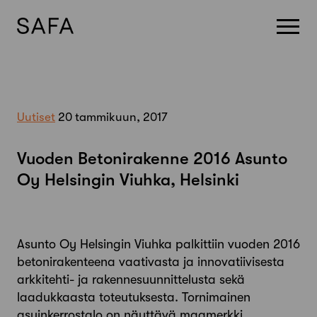
Skip
to
content
Uutiset
20 tammikuun, 2017
Vuoden Betonirakenne 2016 Asunto
Oy Helsingin Viuhka, Helsinki
Asunto Oy Helsingin Viuhka palkittiin vuoden 2016
betonirakenteena vaativasta ja innovatiivisesta
arkkitehti- ja rakennesuunnittelusta sekä
laadukkaasta toteutuksesta. Tornimainen
asuinkerrostalo on näyttävä maamerkki