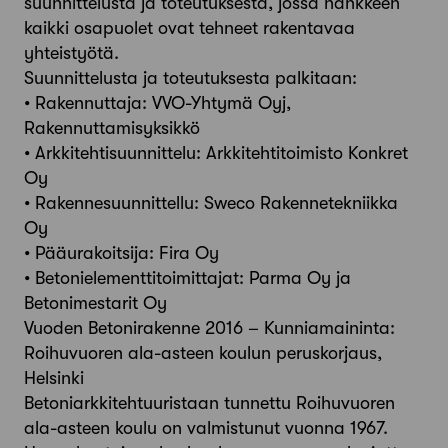
suunnittelusta ja toteutuksesta, jossa hankkeen
kaikki osapuolet ovat tehneet rakentavaa
yhteistyötä.
Suunnittelusta ja toteutuksesta palkitaan:
• Rakennuttaja: VVO-Yhtymä Oyj,
Rakennuttamisyksikkö
• Arkkitehtisuunnittelu: Arkkitehtitoimisto Konkret
Oy
• Rakennesuunnittellu: Sweco Rakennetekniikka
Oy
• Pääurakoitsija: Fira Oy
• Betonielementtitoimittajat: Parma Oy ja
Betonimestarit Oy
Vuoden Betonirakenne 2016 – Kunniamaininta:
Roihuvuoren ala-asteen koulun peruskorjaus,
Helsinki
Betoniarkkitehtuuristaan tunnettu Roihuvuoren
ala-asteen koulu on valmistunut vuonna 1967.