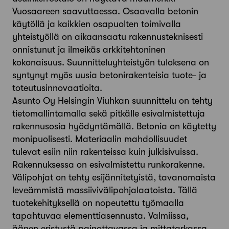
Vuosaareen saavuttaessa. Osaavalla betonin
käytöllä ja kaikkien osapuolten toimivalla
yhteistyöllä on aikaansaatu rakennusteknisesti
onnistunut ja ilmeikäs arkkitehtoninen
kokonaisuus. Suunnitteluyhteistyön tuloksena on
syntynyt myös uusia betonirakenteisia tuote- ja
toteutusinnovaatioita.
Asunto Oy Helsingin Viuhkan suun­nittelu on tehty
tietomallintamalla sekä pitkälle esivalmistettuja
rakennusosia hyödyntämällä. Betonia on käytetty
monipuolisesti. Materiaalin mahdollisuudet
tulevat esiin niin rakenteissa kuin julkisivuissa.
Rakennuksessa on esivalmistettu runkorakenne.
Välipohjat on tehty esijännitetyistä, tavanomaista
leveämmistä massiivivälipohjalaatoista. Tällä
tuotekehityksellä on nopeutettu työmaalla
tapahtuvaa elementtiasennusta. Valmiissa,
äänen eristystä painottavassa ja mittatarkassa