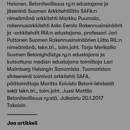
Halonen, Betoniteollisuus ry:n edustajana ja
jäseninä Suomen Arkkitehtiliitto SAFA:n
nimeämänä arkkitehti Markku Puumala,
rakennusarkkitehti Asko Eerola Rakennusinsinöörit
ja -arkkitehdit RIA:n edustajana, professori Jari
Puttonen Suomen Rakennusinsinöörien Liitto RIL:n
nimeämänä, tekn.tri., toim.joht. Tarja Merikallio
Suomen Betoniyhdistys ry:n edustajana ja
kutsuttuna median edustajana toimittaja Lari
Malmberg Helsingin Sanomista. Tuomariston
sihteereinä toimivat arkkitehti SAFA,
päätoimittaja Maritta Koivisto Betoni-lehdestä
sekä tekn.tri., toim.joht. Jussi Mattila
Betoniteollisuus ry:stä. Julkaistu 20.1.2017
Takaisin
Jaa artikkeli