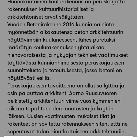
Huonokuntoinen koulurakennus on peruskorjattu
rakennuksen kulttuurihistorialliset ja
arkkitehtoniset arvot säilyttäen.
Vuoden Betonirakenne 2016 kunniamaininta
myönnetään aikakautensa betoniarkkitehtuurin
näyttävimpiin kuuluneeseen, lähes puretuksi
määrätyn koulurakennuksen yhtä aikaa
hienovaraisesta ja nykyajan tekniset vaatimukset
täyttävästä kunnianhimoisesta peruskorjauksen
suunnittelusta ja toteutuksesta, jossa betoni on
näyttävästi esillä.
Peruskorjauksen tavoitteena on ollut säilyttää ja
osin palauttaa arkkitehti Aarno Ruusuvuoren
pelkistetty arkkitehtuuri viime vuosikymmenien
aikana tapahtuneiden muutosten ja käytön
jälkeen. Uusien vaatimusten mukaiset tilat ja
rakenteet on sovitettu rakennukseen siten, että ne
sopeutuvat talon ainutlaatuiseen arkkitehtuuriin.