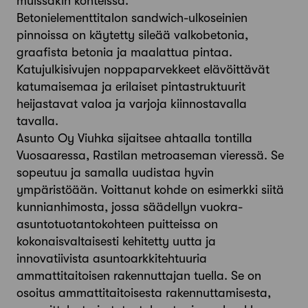
muissakin kohteissa.
Betonielementtitalon sandwich-ulkoseinien
pinnoissa on käytetty sileää valkobetonia,
graafista betonia ja maalattua pintaa.
Katujulkisivujen noppaparvekkeet elävöittävät
katumaisemaa ja erilaiset pintastruktuurit
heijastavat valoa ja varjoja kiinnostavalla
tavalla.
Asunto Oy Viuhka sijaitsee ahtaalla tontilla
Vuosaaressa, Rastilan metroaseman vieressä. Se
sopeutuu ja samalla uudistaa hyvin
ympäristöään. Voittanut kohde on esimerkki siitä
kunnianhimosta, jossa säädellyn vuokra-
asuntotuotantokohteen puitteissa on
kokonaisvaltaisesti kehitetty uutta ja
innovatiivista asuntoarkkitehtuuria
ammattitaitoisen rakennuttajan tuella. Se on
osoitus ammattitaitoisesta rakennuttamisesta,