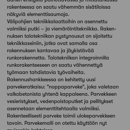
rakenteessa on saatu vähemmän sisätiloissa
näkyviä elementtisaumoja.
Välipohjien tekniikkalaattoihin on asennettu
valmiiksi putki – ja viemäröintitekniikka. Raken­
nuksen talotekniikan pystynousut on sijoitettu
tekniikkaseiniin, jotka ovat samalla osa
rakennuksen kantavaa ja jäykistävää
runkorakennetta. Talotekniikan integroinnilla
runkorakenteeseen on saatu vähennettyä
työmaan tahdistavia työvai­heita.
Rakennushankkeessa on kehitetty uusi
parvekeratkaisu: ”noppaparveke”, joka valetaan
valkobe­tonista yhtenä kappaleena. Parvekkeen
vesieristykset, vedenpoistoputket ja pellitykset
asennetaan elementtitehtaalla valmiiksi.
Rakenteellisesti parveke toimii ulokeparvekkeen
tavoin. Parvekemalli on otettu käyttöön nyt