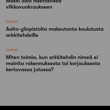
Mökki Salo haettavissa
viikkovuokraukseen
Uutiset
Aalto-​yliopistolta maksutonta koulutusta
arkkitehdeille
Uutiset
Miten toimia, kun arkkitehdin nimeä ei
mainita rakennuksesta tai korjauksesta
kertovassa jutussa?