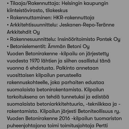
• Tilaaja/Rakennuttaja: Helsingin kaupungin
kiinteistövirasto, tilakeskus
• Rakennuttaminen: HKR-rakennuttaja
• Arkkitehtisuunnittelu: Jeskanen-Repo-Teränne
Arkkitehdit Oy
• Rakennesuunnittelu: Insinööritoimisto Pontek Oy
• Betonielementit: Ämmän Betoni Oy
Vuoden Betonirakenne -kilpailu on järjestetty
vuodesta 1970 lähtien ja siihen osallistui tänä
vuonna 6 ehdotusta. Palkinto annetaan
vuosittaisen kilpailun perusteella
rakennuskohteelle, joka parhaiten edustaa
suomalaista betonirakentamista. Kilpailun
tarkoituksena on tehdä tunnetuksi ja edistää
suomalaista betoniarkkitehtuuria, -tekniikkaa ja -
rakentamista. Kilpailun järjesti Betoniteollisuus ry.
Vuoden Betonirakenne 2016 -kilpailun tuomariston
puheenjohtajana toimi toimitusjohtaja Pertti