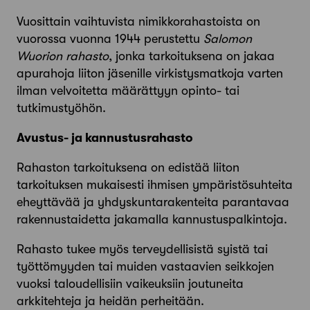
Vuosittain vaihtuvista nimikkorahastoista on
vuorossa vuonna 1944 perustettu
Salomon
Wuorion rahasto
, jonka tarkoituksena on jakaa
apurahoja liiton jäsenille virkistysmatkoja varten
ilman velvoitetta määrättyyn opinto- tai
tutkimustyöhön.
Avustus- ja kannustusrahasto
Rahaston tarkoituksena on edistää liiton
tarkoituksen mukaisesti ihmisen ympäristösuhteita
eheyttävää ja yhdyskuntarakenteita parantavaa
rakennustaidetta jakamalla kannustuspalkintoja.
Rahasto tukee myös terveydellisistä syistä tai
työttömyyden tai muiden vastaavien seikkojen
vuoksi taloudellisiin vaikeuksiin joutuneita
arkkitehteja ja heidän perheitään.