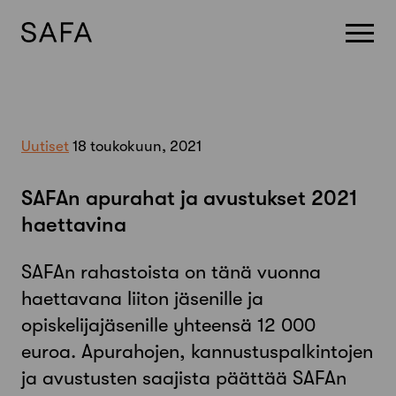
Skip
to
content
Uutiset
18 toukokuun, 2021
SAFAn apurahat ja avustukset 2021
haettavina
SAFAn rahastoista on tänä vuonna
haettavana liiton jäsenille ja
opiskelijajäsenille yhteensä 12 000
euroa. Apurahojen, kannustuspalkintojen
ja avustusten saajista päättää SAFAn