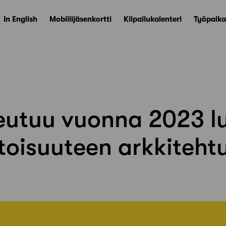
In English
Mobiilijäsenkortti
Kilpailukalenteri
Työpaika
eutuu vuonna 2023 l
oisuuteen arkkitehtu