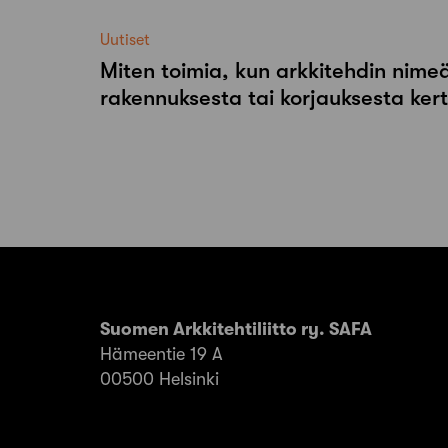
Uutiset
Miten toimia, kun arkkitehdin nimeä
rakennuksesta tai korjauksesta ker
Suomen Arkkitehtiliitto ry. SAFA
Hämeentie 19 A
00500 Helsinki