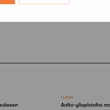
Uutiset
raukseen
Aalto-​yliopistolta 