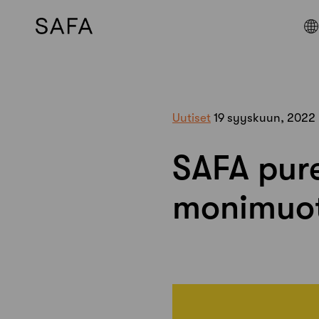
Skip
to
content
Uutiset
19 syyskuun, 2022
SAFA pur
monimuot