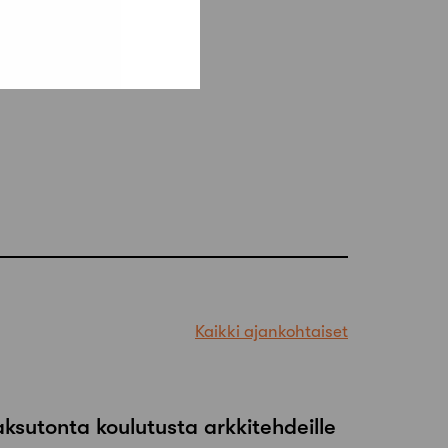
Kaikki ajankohtaiset
maksutonta koulutusta arkkitehdeille