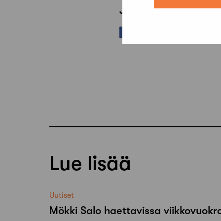
Jaa artikkeli
Lue lisää
Uutiset
Mökki Salo haettavissa viikkovuok