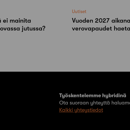
Uutiset
 ei mainita
Vuoden 2027 aikana r
tovassa jutussa?
verovapaudet haeta
Työskentelemme hybridinä
Ota suoraan yhteyttä haluama
Kaikki yhteystiedot