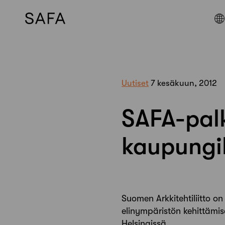
Skip
to
content
Uutiset
7 kesäkuun, 2012
SAFA-pal
kaupungil
Suomen Arkkitehtiliitto 
elinympäristön kehittämise
Helsingissä.