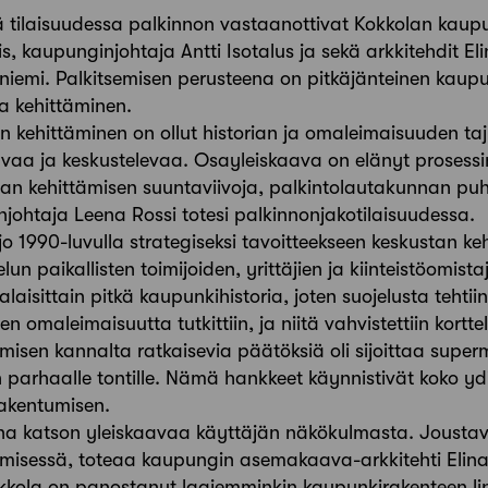
sä tilaisuudessa palkinnon vastaanottivat Kokkolan kaup
s, kaupunginjohtaja Antti Isotalus ja sekä arkkitehdit Eli
iemi. Palkitsemisen perusteena on pitkäjänteinen kaupun
va kehittäminen.
n kehittäminen on ollut historian ja omaleimaisuuden ta
aavaa ja keskustelevaa. Osayleiskaava on elänyt prosess
ilan kehittämisen suuntaviivoja, palkintolautakunnan pu
enjohtaja Leena Rossi totesi palkinnonjakotilaisuudessa.
o 1990-luvulla strategiseksi tavoitteekseen keskustan kehi
n paikallisten toimijoiden, yrittäjien ja kiinteistöomist
laisittain pitkä kaupunkihistoria, joten suojelusta teht
den omaleimaisuutta tutkittiin, ja niitä vahvistettiin kortte
ymisen kannalta ratkaisevia päätöksiä oli sijoittaa super
n parhaalle tontille. Nämä hankkeet käynnistivät koko y
akentumisen.
a katson yleiskaavaa käyttäjän näkökulmasta. Joustav
ymisessä, toteaa kaupungin asemakaava-arkkitehti Elina
kkola on panostanut laajemminkin kaupunkirakenteen lin