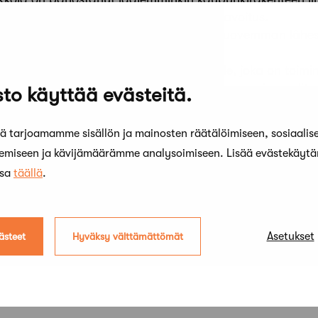
kuntaliitokseen liittynyt strateginen kaavoitus.
hyvin paikallista ja kaupunkikohtaista. Luovemman lähe
issinen jatkaa.
ttu SAFA -palkinto on tunnustus yhteisölle, joka on toimi
aan elinympäristön syntymistä. Palkinnon saajan valitse
to käyttää evästeitä.
 ja ympäristöministeriön edustajista koostuva viisijäsen
 tarjoamamme sisällön ja mainosten räätälöimiseen, sosiaalis
kemiseen ja kävijämäärämme analysoimiseen. Lisää evästekäyt
ssa
täällä
.
Asetukset
ästeet
Hyväksy välttämättömät