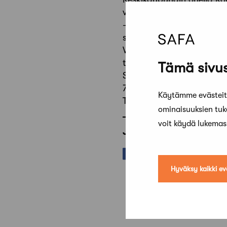
viimeisimpänä esimerkkinä 
– Yleiskaavoitus on aina 
siirtää yli kuntarajojen, N
Vuodesta 1974 lähtien jae
tavalla edistänyt laadukk
Tämä sivus
SAFAn, Suomen Kuntaliiton
7.6.2012
Käytämme evästeitä
Takaisin
ominaisuuksien tu
voit käydä lukema
Jaa artikkeli
Hyväksy kaikki ev