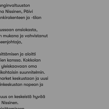
unginvaltuuston
na Nissinen, Päivi
kirakenteen ja -tilan
jussaan ansiokasta,
in mukana ja vahvistanut
heenjohtaja,
ttämisen ja aloitti
ajien kanssa. Kokkolan
iin yleiskaavaan oma
likohtaisin suunnitelmin.
market keskustaan ja uusi
dinkeskustan nopean ja
uus on keskeistä hyvää
 Nissinen.
joittamiseen,