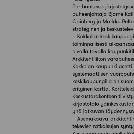
Porthaniassa järjestetys
puheenjohtaja Bjarne Kalli
Cainberg ja Markku Pelton
strateginen ja keskustele
– Kokkolan keskikaupungi
toiminnallisesti aikaans
oivalla tavalla kaupunkit
Arkkitehtiliiton varapuhe
Kokkolan kaupunki asetti j
systemaattisen vuoropuhelu
keskikaupungilla on suoma
erityinen kartta. Korttelei
Keskustarakenteen tiivist
kirjastotalo ydinkeskusta
yhä jatkuvan täydennysr
– Asemakaava-arkkitehtin
tekevien ratkaisujen synt
Keskikaupungin ohella Ko