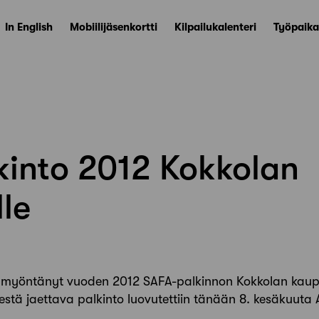
In English
Mobiilijäsenkortti
Kilpailukalenteri
Työpaika
kinto 2012 Kokkolan
le
on myöntänyt vuoden 2012 SAFA-palkinnon Kokkolan kau
stä jaettava palkinto luovutettiin tänään 8. kesäkuuta A