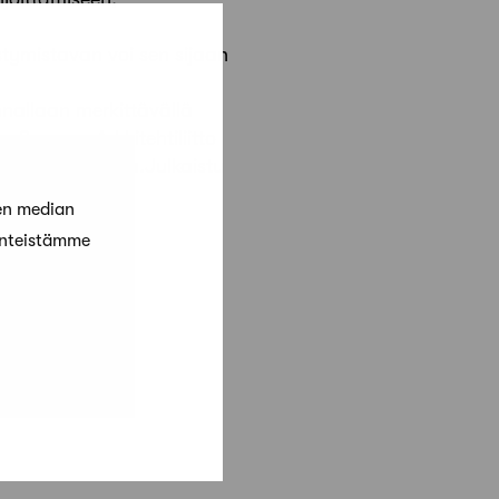
stymistavan voi sen sijaan
nnallaan merkittävällä
e Suomen Arkkitehtiliitto
inen lautakunta.Julkaistu
en median
änteistämme