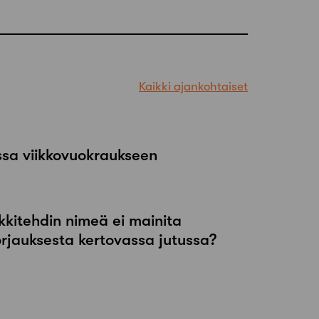
Kaikki ajankohtaiset
ssa viikkovuokraukseen
kkitehdin nimeä ei mainita
orjauksesta kertovassa jutussa?