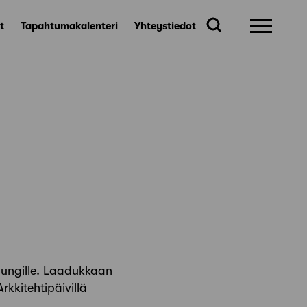
t
Tapahtumakalenteri
Yhteystiedot
pungille. Laadukkaan
rkkitehtipäivillä