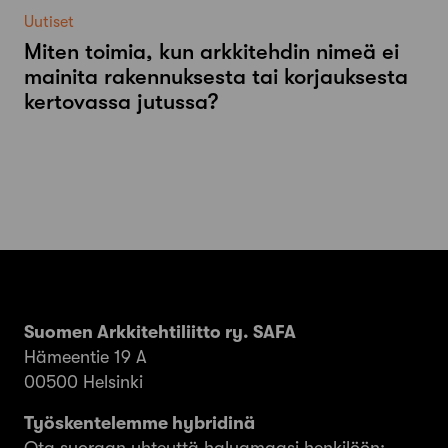
Uutiset
Miten toimia, kun arkkitehdin nimeä ei
mainita rakennuksesta tai korjauksesta
kertovassa jutussa?
Suomen Arkkitehtiliitto ry. SAFA
Hämeentie 19 A
00500 Helsinki
Työskentelemme hybridinä
Ota suoraan yhteyttä haluamaasi henkilöön: