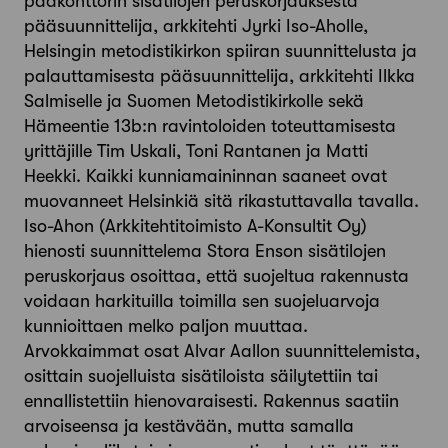
pääkonttorin sisätilojen peruskorjauksesta
pääsuunnittelija, arkkitehti Jyrki Iso-Aholle,
Helsingin metodistikirkon spiiran suunnittelusta ja
palauttamisesta pääsuunnittelija, arkkitehti Ilkka
Salmiselle ja Suomen Metodistikirkolle sekä
Hämeentie 13b:n ravintoloiden toteuttamisesta
yrittäjille Tim Uskali, Toni Rantanen ja Matti
Heekki. Kaikki kunniamaininnan saaneet ovat
muovanneet Helsinkiä sitä rikastuttavalla tavalla.
Iso-Ahon (Arkkitehtitoimisto A-Konsultit Oy)
hienosti suunnittelema Stora Enson sisätilojen
peruskorjaus osoittaa, että suojeltua rakennusta
voidaan harkituilla toimilla sen suojeluarvoja
kunnioittaen melko paljon muuttaa.
Arvokkaimmat osat Alvar Aallon suunnittelemista,
osittain suojelluista sisätiloista säilytettiin tai
ennallistettiin hienovaraisesti. Rakennus saatiin
arvoiseensa ja kestävään, mutta samalla