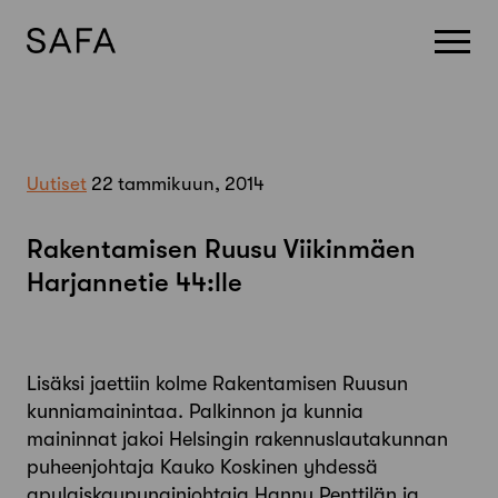
Skip
to
content
Uutiset
22 tammikuun, 2014
Rakentamisen Ruusu Viikinmäen
Harjannetie 44:lle
Lisäksi jaettiin kolme Rakentamisen Ruusun
kunniamainintaa. Palkinnon ja kunnia
maininnat jakoi Helsingin rakennuslautakunnan
puheenjohtaja Kauko Koskinen yhdessä
apulaiskaupunginjohtaja Hannu Penttilän ja