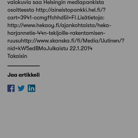
valokuvia saa Helsingin mediapankista
osoitteesta http://aineistopankki.hel.fi/?
cart=3941-ccmgffchhd&l=FI.Lisätietoja:
http://www.hekaoy.fi/ajankohtaista/heka-
harjannetie-44n-tekijoille-rakentamisen-
ruusuhttp://www.skanska.fi/fi/Media/Uutinen/?
nid=kW5edBMoJulkaistu 22.1.2014
Takaisin
Jaa artikkeli