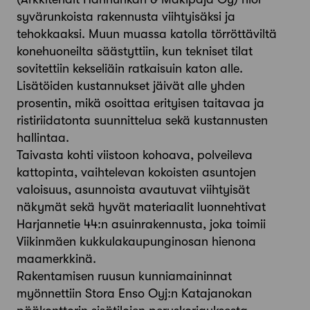
syvärunkoista rakennusta viihtyisäksi ja
tehokkaaksi. Muun muassa katolla törröttäviltä
konehuoneilta säästyttiin, kun tekniset tilat
sovitettiin kekseliäin ratkaisuin katon alle.
Lisätöiden kustannukset jäivät alle yhden
prosentin, mikä osoittaa erityisen taitavaa ja
ristiriidatonta suunnittelua sekä kustannusten
hallintaa.
Taivasta kohti viistoon kohoava, polveileva
kattopinta, vaihtelevan kokoisten asuntojen
valoisuus, asunnoista avautuvat viihtyisät
näkymät sekä hyvät materiaalit luonnehtivat
Harjannetie 44:n asuinrakennusta, joka toimii
Viikinmäen kukkulakaupunginosan hienona
maamerkkinä.
Rakentamisen ruusun kunniamaininnat
myönnettiin Stora Enso Oyj:n Katajanokan