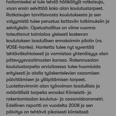
hoitamiseksi ei tule tehdä hätiköityjä ratkaisuja,
vaan ensin selvittää koko alan koulutustarpeet.
Ratkaisujen tarvittavasta koulutuksesta ja sen
volyymistä tulee perustua kattaviin tutkimuksiin ja
selvityksiin. Opetushallitus on viime vuonna
toteuttanut toimialaa yleisesti koskevan
koulutuksen laadullisen ennakoinnin pilotin (ns.
VOSE-hanke). Hanketta tulee nyt syventää
tehtäväkohtaisesti ja varmistaa yhtenäisyys alan
pätevyysvaatimusten kanssa. Rakennusalan
koulutustarpeita arvioitaessa tulee huomioida
erityisesti jo alalla työskentelevien osaamisen
päivittämisen ja ylläpitämisen tarpeet.
Luotettavimmin alan työvoiman laadullisia ja
määrällisiä tarpeita ennakoi Kiinteistö- ja
rakentamisalan koulutus- ja osaamisbarometri.
Edellinen raportti on vuodelta 2008 ja sen
päivitys on tehtävä pikaisesti kiinteässä