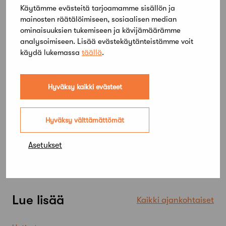
rekisterin perustamiseen.Julkaistu 6.6.2013
Käytämme evästeitä tarjoamamme sisällön ja
Takaisin
mainosten räätälöimiseen, sosiaalisen median
ominaisuuksien tukemiseen ja kävijämäärämme
analysoimiseen. Lisää evästekäytänteistämme voit
Jaa artikkeli
käydä lukemassa
täällä
.
Hyväksy kaikki evästeet
Hyväksy välttämättömät
Asetukset
Lue lisää
Kaikki ajankohtaiset