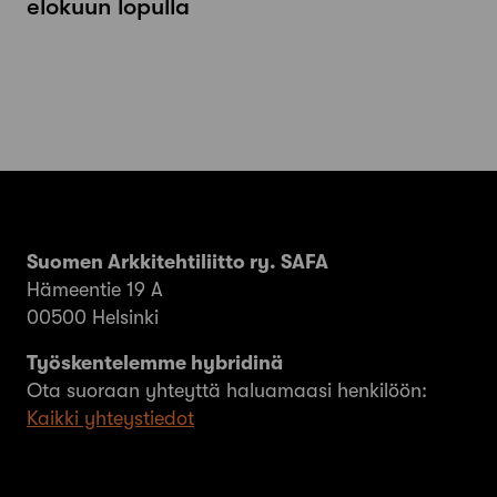
elokuun lopulla
Suomen Arkkitehtiliitto ry. SAFA
Hämeentie 19 A
00500 Helsinki
Työskentelemme hybridinä
Ota suoraan yhteyttä haluamaasi henkilöön:
Kaikki yhteystiedot