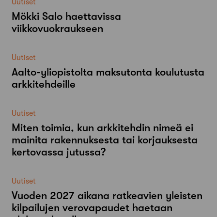
Uutiset
Mökki Salo haettavissa
viikkovuokraukseen
Uutiset
Aalto-​yliopistolta maksutonta koulutusta
arkkitehdeille
Uutiset
Miten toimia, kun arkkitehdin nimeä ei
mainita rakennuksesta tai korjauksesta
kertovassa jutussa?
Uutiset
Vuoden 2027 aikana ratkeavien yleisten
kilpailujen verovapaudet haetaan