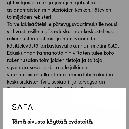
yhteistyössä alan järjestöjen, yritysten ja
asianomaisten ministeriöiden kesken.Pätevien
toimijoiden rekisteri
Tarve lakisääteisille pätevyysvaatimuksille nousi
vahvasti esille myös eduskunnan keskustellessa
rakennusten kosteus- ja homevaurioita
käsittelevästä tarkastusvaliokunnan mietinnöstä.
Eduskunnan kannanottoihin viitaten tulee koko
rakennusalan toimijoiden tietoja ja taitoja
syventää sekä luoda alalle julkinen,
viranomaisten ylläpitämä ammattihenkilöiden
keskusrekisteri (vrt. sosiaali- ja terveysalan
Terhikki), joka edellyttää rekisteröinnin
ylläpitämiseksi jatkuvaa osaamisen päivittämistä.
Allekirjoittaneet järjestöt vaativat pikaisia,
yhteisiä toimenpiteitä rakennusalan todellisen
osaamisvajeen ja koulutustarpeen perusteelliseen
Tämä sivusto käyttää evästeitä.
selvittämiseen ja julkisen, pätevien toimijoiden