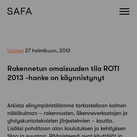
Skip
to
content
Uutiset
27 helmikuun, 2013
Rakennetun omaisuuden tila ROTI
2013 -hanke on käynnistynyt
Arkista elinympäristöämme tarkastellaan kolmen
näkökulman – rakennusten, liikenneverkostojen ja
yhdyskuntateknisten järjestelmien – kautta.
Lisäksi pohditaan alan koulutuksen ja kehityksen
tilaa ja suuntaa. Pääpisteenä ovat käyttäjät ja