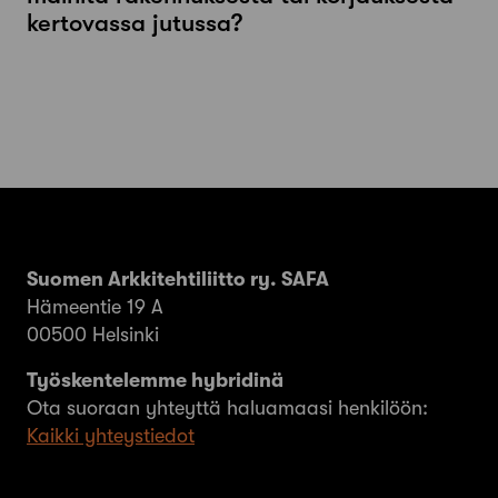
kertovassa jutussa?
Suomen Arkkitehtiliitto ry. SAFA
Hämeentie 19 A
00500 Helsinki
Työskentelemme hybridinä
Ota suoraan yhteyttä haluamaasi henkilöön:
Kaikki yhteystiedot