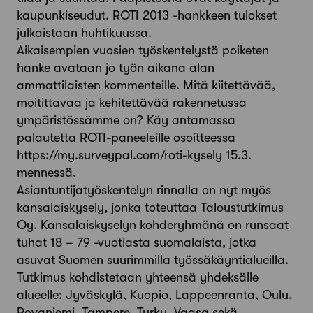
kaupunkiseudut. ROTI 2013 -hankkeen tulokset
julkaistaan huhtikuussa.
Aikaisempien vuosien työskentelystä poiketen
hanke avataan jo työn aikana alan
ammattilaisten kommenteille. Mitä kiitettävää,
moitittavaa ja kehitettävää rakennetussa
ympäristössämme on? Käy antamassa
palautetta ROTI-paneeleille osoitteessa
https://my.surveypal.com/roti-kysely 15.3.
mennessä.
Asiantuntijatyöskentelyn rinnalla on nyt myös
kansalaiskysely, jonka toteuttaa Taloustutkimus
Oy. Kansalaiskyselyn kohderyhmänä on runsaat
tuhat 18 – 79 -vuotiasta suomalaista, jotka
asuvat Suomen suurimmilla työssäkäyntialueilla.
Tutkimus kohdistetaan yhteensä yhdeksälle
alueelle: Jyväskylä, Kuopio, Lappeenranta, Oulu,
Rovaniemi, Tampere, Turku, Vaasa sekä