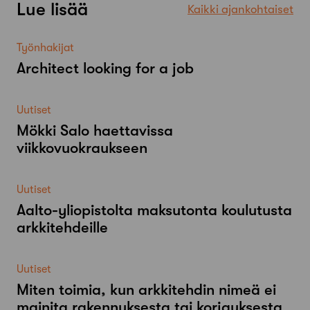
Lue lisää
Kaikki ajankohtaiset
Työnhakijat
Architect looking for a job
Uutiset
Mökki Salo haettavissa
viikkovuokraukseen
Uutiset
Aalto-​yliopistolta maksutonta koulutusta
arkkitehdeille
Uutiset
Miten toimia, kun arkkitehdin nimeä ei
mainita rakennuksesta tai korjauksesta