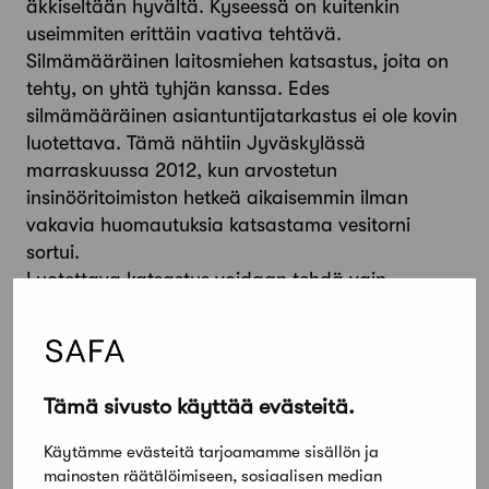
äkkiseltään hyvältä. Kyseessä on kuitenkin
useimmiten erittäin vaativa tehtävä.
Silmämääräinen laitosmiehen katsastus, joita on
tehty, on yhtä tyhjän kanssa. Edes
silmämääräinen asiantuntijatarkastus ei ole kovin
luotettava. Tämä nähtiin Jyväskylässä
marraskuussa 2012, kun arvostetun
insinööritoimiston hetkeä aikaisemmin ilman
vakavia huomautuksia katsastama vesitorni
sortui.
Luotettava katsastus voidaan tehdä vain
käymällä läpi rakennesuunnitelmat pätevän
tarkastajan toimesta ja tutkimalla ettei
rakenteessa ole sen kantokykyä heikentävää
korroosiota. Useimmat pienet kunnat eivät säilytä
Tämä sivusto käyttää evästeitä.
rakennesuunnitelmia, eikä niitä välttämättä löydy
tai saada alkuperäiseltä suunnittelijalta tai
Käytämme evästeitä tarjoamamme sisällön ja
tuoteosatoimittajalta. Työ vastaa silloin uuden
mainosten räätälöimiseen, sosiaalisen median