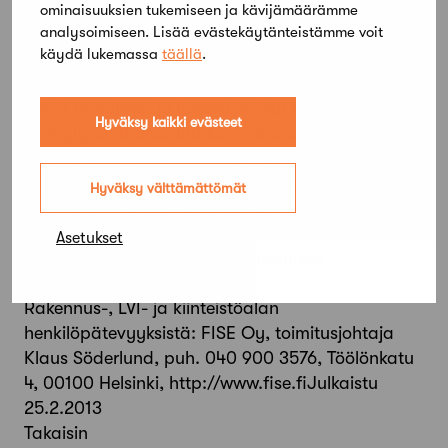
hallin rakennesuunnittelua. Korroosion tutkiminen
ominaisuuksien tukemiseen ja kävijämäärämme
analysoimiseen. Lisää evästekäytänteistämme voit
tarkoittaa usein nostolavaa, rakenteiden
käydä lukemassa
täällä
.
avaamista ja jopa laboratorionäytteiden
ottamista. Tämä kaikki voidaan toki tehdä, mutta
silloin puhutaan jo todella isoista rahoista – mistä
Hyväksy kaikki evästeet
ne löytyisivät muualta kuin omistajilta?
Lähes kaikki romahdukset ja vaaratilanteet ovat
liittyneet tuoteosakauppana myytyihin kantaviin
Hyväksy välttämättömät
rakenteisiin, joissa houkutus jopa suoranaiseen
alimitoitukseen on iso.
Asetukset
Pätevyydet parantavat rakentamisen
laatua!Lisätietoja:
Rakennus-, LVI- ja kiinteistöalan
henkilöpätevyyksistä: FISE Oy, toimitusjohtaja
Klaus Söderlund, puh. 040 900 3576, Töölönkatu
4, 00100 Helsinki, http://www.fise.fiJulkaistu
25.2.2013
Takaisin