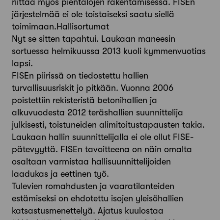
riittää myös pientalojen rakentamisessa. FISEn
järjestelmää ei ole toistaiseksi saatu siellä
toimimaan.Hallisortumat
Nyt se sitten tapahtui. Laukaan maneesin
sortuessa helmikuussa 2013 kuoli kymmenvuotias
lapsi.
FISEn piirissä on tiedostettu hallien
turvallisuusriskit jo pitkään. Vuonna 2006
poistettiin rekisteristä betonihallien ja
alkuvuodesta 2012 teräshallien suunnittelija
julkisesti, toistuneiden alimitoitustapausten takia.
Laukaan hallin suunnittelijalla ei ole ollut FISE-
pätevyyttä. FISEn tavoitteena on näin omalta
osaltaan varmistaa hallisuunnittelijoiden
laadukas ja eettinen työ.
Tulevien romahdusten ja vaaratilanteiden
estämiseksi on ehdotettu isojen yleisöhallien
katsastusmenettelyä. Ajatus kuulostaa