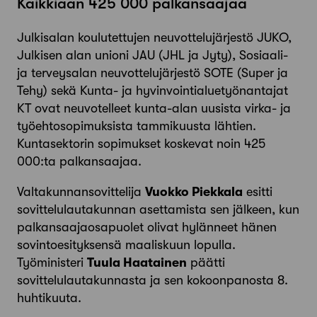
Kaikkiaan 425 000 palkansaajaa
Julkisalan koulutettujen neuvottelujärjestö JUKO,
Julkisen alan unioni JAU (JHL ja Jyty), Sosiaali-
ja terveysalan neuvottelujärjestö SOTE (Super ja
Tehy) sekä Kunta- ja hyvinvointialuetyönantajat
KT ovat neuvotelleet kunta-alan uusista virka- ja
työehtosopimuksista tammikuusta lähtien.
Kuntasektorin sopimukset koskevat noin 425
000:ta palkansaajaa.
Valtakunnansovittelija
Vuokko Piekkala
esitti
sovittelulautakunnan asettamista sen jälkeen, kun
palkansaajaosapuolet olivat hylänneet hänen
sovintoesityksensä maaliskuun lopulla.
Työministeri
Tuula Haatainen
päätti
sovittelulautakunnasta ja sen kokoonpanosta 8.
huhtikuuta.