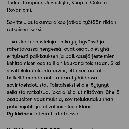
Turku, Tampere, Jyväskylä, Kuopio, Oulu ja
Rovaniemi.
Sovittelulautakunta aikoo jatkaa työtään riidan
ratkaisemiseksi.
– Vaikka tunnusteluja on käyty hyvässä ja
rakentavassa hengessä, ovat osapuolet yhä
erityisesti palkkauksen ja palkkausjärjestelmien
kehittämisen osalta liian kaukana toisistaan. Siksi
sovittelulautakunta arvioi, että sen on tällä
hetkellä mahdotonta antaa työriidassa
sovintoehdotusta. Toistaiseksi ei ole löytynyt
sellaista ratkaisua, joka olisi ollut riittävän lähellä
osapuolten vaatimuksia, sovittelulautakunnan
puheenjohtaja, alivaltiosihteeri
Elina
Pylkkänen
toteaa tiedotteessa.