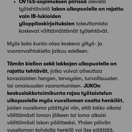
OVTES-sopimuksen piirissä
olevista
työtehtävistä
lakon ulkopuolelle on rajattu
vain IB-lukioiden
ylioppilaskirjoituksien
toteuttamista
koskevat välttämättömät työtehtävät.
Myös koko kunta-alaa koskeva ylityö- ja
vuoronvaihtokielto jatkuu edelleen.
Tämän kiellon sekä lakkojen ulkopuolelle on
rajattu tehtävät
, jotka voivat aiheuttaa
kansalaisten hengen, terveyden, turvallisuuden
tai omaisuuden vaarantumisen.
JUKOn
keskuslakkotoimikunta rajaa työtaistelun
ulkopuolelle myös vuosiloman osalta henkilöt
,
joiden vuosiloma päättyisi niin, että lakko alkaisi
välittömästi loman jälkeen tai loma alkaisi
välittömästi lakon päätteeksi. Yhden päivän
vuosiloman kohdalla henkilö voi itse päättää,