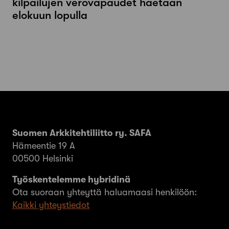
kilpailujen verovapaudet haetaan
elokuun lopulla
Suomen Arkkitehtiliitto ry. SAFA
Hämeentie 19 A
00500 Helsinki
Työskentelemme hybridinä
Ota suoraan yhteyttä haluamaasi henkilöön:
Kaikki yhteystiedot