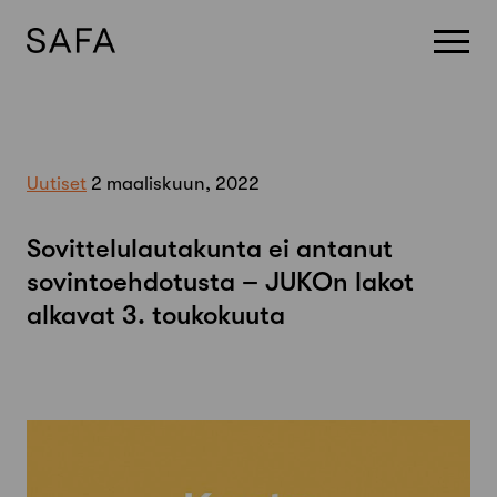
Skip
to
content
Uutiset
2 maaliskuun, 2022
Sovittelulautakunta ei antanut
sovintoehdotusta – JUKOn lakot
alkavat 3. toukokuuta