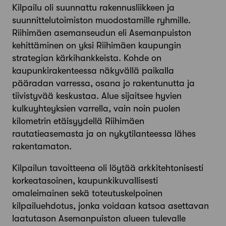
Kilpailu oli suunnattu rakennusliikkeen ja
suunnittelutoimiston muodostamille ryhmille.
Riihimäen asemanseudun eli Asemanpuiston
kehittäminen on yksi Riihimäen kaupungin
strategian kärkihankkeista. Kohde on
kaupunkirakenteessa näkyvällä paikalla
pääradan varressa, osana jo rakentunutta ja
tiivistyvää keskustaa. Alue sijaitsee hyvien
kulkuyhteyksien varrella, vain noin puolen
kilometrin etäisyydellä Riihimäen
rautatieasemasta ja on nykytilanteessa lähes
rakentamaton.
Kilpailun tavoitteena oli löytää arkkitehtonisesti
korkeatasoinen, kaupunkikuvallisesti
omaleimainen sekä toteutuskelpoinen
kilpailuehdotus, jonka voidaan katsoa asettavan
laatutason Asemanpuiston alueen tulevalle