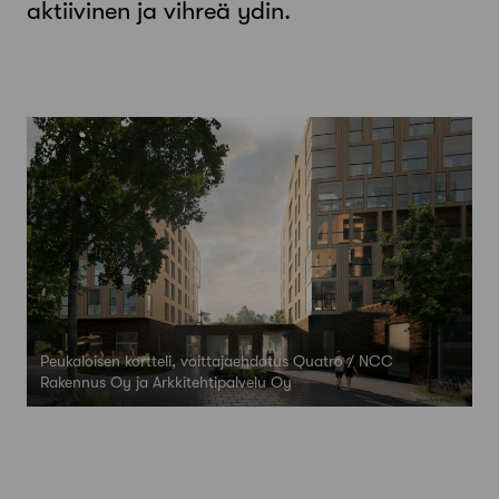
aktiivinen ja vihreä ydin.
Peukaloisen kortteli, voittajaehdotus Quatro / NCC
Rakennus Oy ja Arkkitehtipalvelu Oy