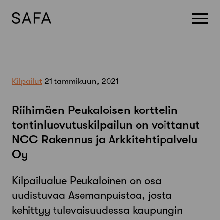
Skip
to
content
Kilpailut
21 tammikuun, 2021
Riihimäen Peukaloisen korttelin
tontinluovutuskilpailun on voittanut
NCC Rakennus ja Arkkitehtipalvelu
Oy
Kilpailualue Peukaloinen on osa
uudistuvaa Asemanpuistoa, josta
kehittyy tulevaisuudessa kaupungin