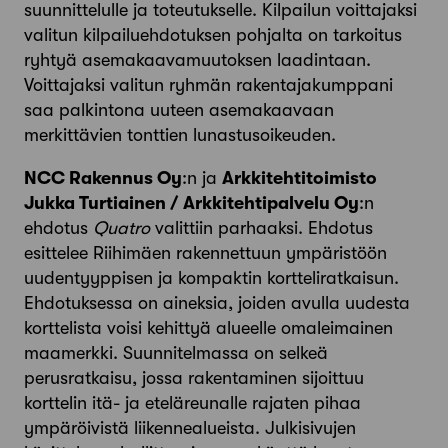
suunnittelulle ja toteutukselle. Kilpailun voittajaksi
valitun kilpailuehdotuksen pohjalta on tarkoitus
ryhtyä asemakaavamuutoksen laadintaan.
Voittajaksi valitun ryhmän rakentajakumppani
saa palkintona uuteen asemakaavaan
merkittävien tonttien lunastusoikeuden.
NCC Rakennus Oy
:n ja
Arkkitehtitoimisto
Jukka Turtiainen / Arkkitehtipalvelu Oy
:n
ehdotus
Quatro
valittiin parhaaksi. Ehdotus
esittelee Riihimäen rakennettuun ympäristöön
uudentyyppisen ja kompaktin kortteliratkaisun.
Ehdotuksessa on aineksia, joiden avulla uudesta
korttelista voisi kehittyä alueelle omaleimainen
maamerkki. Suunnitelmassa on selkeä
perusratkaisu, jossa rakentaminen sijoittuu
korttelin itä- ja eteläreunalle rajaten pihaa
ympäröivistä liikennealueista. Julkisivujen