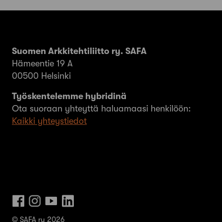
Suomen Arkkitehtiliitto ry. SAFA
Hämeentie 19 A
00500 Helsinki
Työskentelemme hybridinä
Ota suoraan yhteyttä haluamaasi henkilöön:
Kaikki yhteystiedot
© SAFA ry 2026