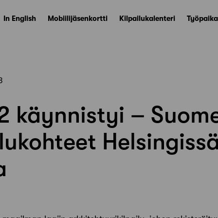
In English
Mobiilijäsenkortti
Kilpailukalenteri
Työpaika
3
2 käynnistyi – Suom
lukohteet Helsingissä
a