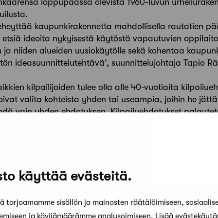
elinkaarensa loppupäässä olevista 1960-luvun urheilurake
uilusta.
eheyttää kaupunkirakennetta mahdollisella rautatien pääl
etsiä ideoita nykyisestä käytöstä vapautuvien oppilaito
 ja niiden alueiden uusiokäytölle sekä kohentaa kaupun
ön ideasuunnittelutehtävä’, suunnittelujohtaja Tapio 
kien kilpailijoiden tulee olla alle 40-vuotiaita kilpailu
voivat valita kohteista yhden tai useampia, joihin he jät
ä vain yhden ehdotuksen. Kilpailuehdotukset palautet
immäistä kertaa digitaalisesti. Suomessa kilpailua koo
ka maassa kansallinen palkintolautakunta arvostelee kyse
oja:
eeri, Europan Suomi Finland: p. 045 139 3665, mari.kosk
nnittelupäällikkö, Helsingin kaupunki, Tilakeskus, p. 0
to käyttää evästeitä.
elujohtaja, Kuopion kaupunki, p. 044 718 5001,
 tarjoamamme sisällön ja mainosten räätälöimiseen, sosiaalis
EUROPAN on kansallisten eurooppalaisten järjestöjen yh
kemiseen ja kävijämäärämme analysoimiseen. Lisää evästekäyt