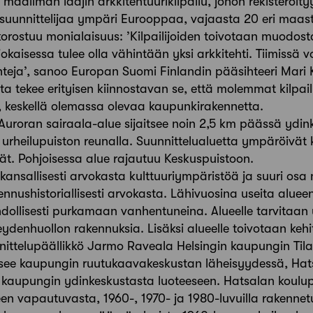
 maailman laajin arkkitehtuurikilpailu, johon rekisteröi
 suunnittelijaa ympäri Eurooppaa, vajaasta 20 eri maas
orostuu monialaisuus: ’Kilpailijoiden toivotaan muodos
jokaisessa tulee olla vähintään yksi arkkitehti. Tiimissä 
ehteja’, sanoo Europan Suomi Finlandin pääsihteeri Mari 
a tekee erityisen kiinnostavan se, että molemmat kilpail
 keskellä olemassa olevaa kaupunkirakennetta.
Auroran sairaala-alue sijaitsee noin 2,5 km päässä ydi
 urheilupuiston reunalla. Suunnittelualuetta ympäröivät 
ylät. Pohjoisessa alue rajautuu Keskuspuistoon.
kansallisesti arvokasta kulttuuriympäristöä ja suuri osa
nushistoriallisesti arvokasta. Lähivuosina useita alue
llisesti purkamaan vanhentuneina. Alueelle tarvitaan uu
veydenhuollon rakennuksia. Lisäksi alueelle toivotaan keh
nnittelupäällikkö Jarmo Raveala Helsingin kaupungin Tila
aitsee kaupungin ruutukaavakeskustan läheisyydessä, H
 kaupungin ydinkeskustasta luoteeseen. Hatsalan koulup
en vapautuvasta, 1960-, 1970- ja 1980-luvuilla rakennet