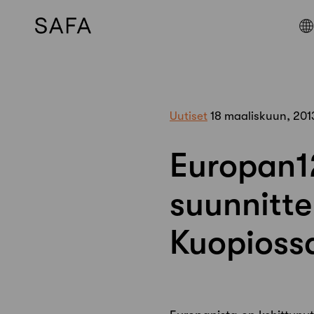
Skip
to
content
Uutiset
18 maaliskuun, 201
Europan1
suunnitte
Kuopioss