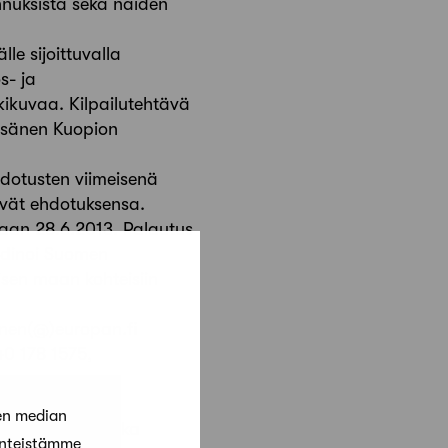
nnuksista sekä näiden
le sijoittuvalla
s- ja
kikuvaa. Kilpailutehtävä
Räsänen Kuopion
ehdotusten viimeisenä
tävät ehdotuksensa.
aan 28.6.2013. Palautus
rdinoi Suomen
isen maan kohteisiin
inen(@)europan.fi
40 178 1575,
en median
teenliittymä, joka
änteistämme