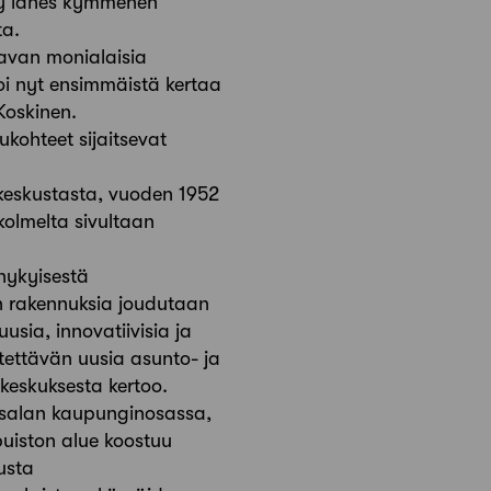
tyy lähes kymmenen
ta.
tavan monialaisia
voi nyt ensimmäistä kertaa
Koskinen.
ukohteet sijaitsevat
nkeskustasta, vuoden 1952
kolmelta sivultaan
 nykyisestä
en rakennuksia joudutaan
sia, innovatiivisia ja
itettävän uusia asunto- ja
keskuksesta kertoo.
atsalan kaupunginosassa,
uiston alue koostuu
usta