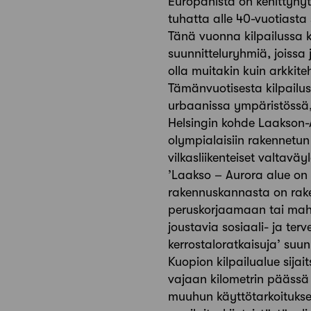
Europanista on kehittynyt
tuhatta alle 40-vuotiasta
Tänä vuonna kilpailussa k
suunnitteluryhmiä, joissa 
olla muitakin kuin arkkit
Tämänvuotisesta kilpailust
urbaanissa ympäristössä,
Helsingin kohde Laakson-
olympialaisiin rakennetun
vilkasliikenteiset valtavä
’Laakso – Aurora alue on 
rakennuskannasta on raken
peruskorjaamaan tai mahdo
joustavia sosiaali- ja ter
kerrostaloratkaisuja’ suu
Kuopion kilpailualue sij
vajaan kilometrin päässä
muuhun käyttötarkoitukse