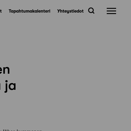
t
Tapahtumakalenteri
Yhteystiedot
en
 ja