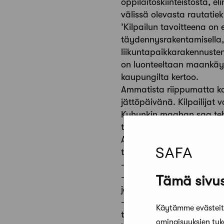
oppilaitoskiinteistöstä, 
välissä olevasta rautatiek
’Kilpailun tavoitteena on 
täydennysrakentamisella, 
liikuntapaikkarakennusten
on luonteeltaan maankäyt
kaupungilta kertoo.
Ammatista riippumatta kaik
jättöpäivänä. Kilpailijat 
Kuhunkin maahan saa tehd
tapahtuu tänä vuonna ens
Arkkitehtiliitto SAFA. Jo
tehdyt ehdotukset.Lisätiet
– Mari Koskinen, pääsiht
– Jarmo Raveala, hankesuu
Tämä sivus
jarmo.raveala(@)hel.fi
– Tapio Räsänen, suunnitt
Käytämme evästeitä
tapio.rasanen(@)kuopio.fi
ominaisuuksien tu