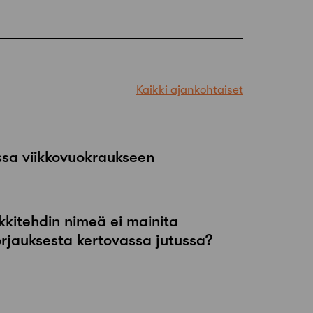
Kaikki ajankohtaiset
ssa viikkovuokraukseen
kkitehdin nimeä ei mainita
orjauksesta kertovassa jutussa?