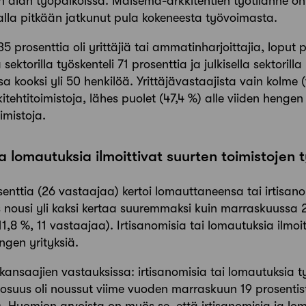
in alan työpaikoissa. Maisema-arkkitehtien työtilanne o
alla pitkään jatkunut pula kokeneesta työvoimasta.
35 prosenttia oli yrittäjiä tai ammatinharjoittajia, loput 
sektorilla työskenteli 71 prosenttia ja julkisella sektorilla
sa kooksi yli 50 henkilöä. Yrittäjävastaajista vain kolme
tehtitoimistoja
,
lähes puolet (47,4 %) alle viiden hengen 
imistoja.
ja lomautuksia ilmoittivat suurten toimistojen 
osenttia (26 vastaajaa) kertoi lomauttaneensa tai irtisa
nousi yli kaksi kertaa suuremmaksi kuin marraskuussa 
1,8 %, 11 vastaajaa). Irtisanomisia tai lomautuksia ilmoit
ngen yrityksiä.
ansaajien vastauksissa: irtisanomisia tai lomautuksia t
 osuus oli noussut viime vuoden marraskuun 19 prosentis
). Huomion arvoista on myös se, että irtisanomisia ja lo