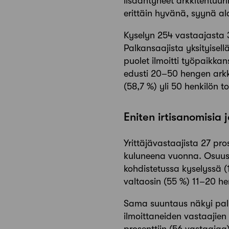
lisääntyneet arkkitehtuur
erittäin hyvänä, syynä al
Kyselyn 254 vastaajasta
Palkansaajista yksityisellä 
puolet ilmoitti työpaikkan
edusti 20–50 hengen arkki
(58,7 %) yli 50 henkilön to
Eniten irtisanomisia 
Yrittäjävastaajista 27 pr
kuluneena vuonna. Osuus 
kohdistetussa kyselyssä (1
valtaosin (55 %) 11–20 he
Sama suuntaus näkyi palk
ilmoittaneiden vastaajien
prosenttiin (56 vastaajaa