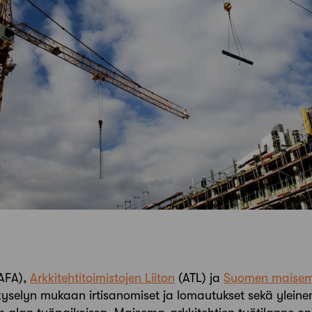
SAFA),
Arkkitehtitoimistojen Liiton
(ATL) ja
Suomen maisema-
kyselyn mukaan irtisanomiset ja lomautukset sekä ylei