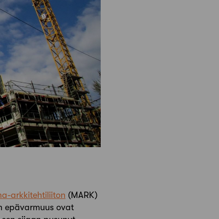
arkkitehtiliiton
(MARK)
nen epävarmuus ovat