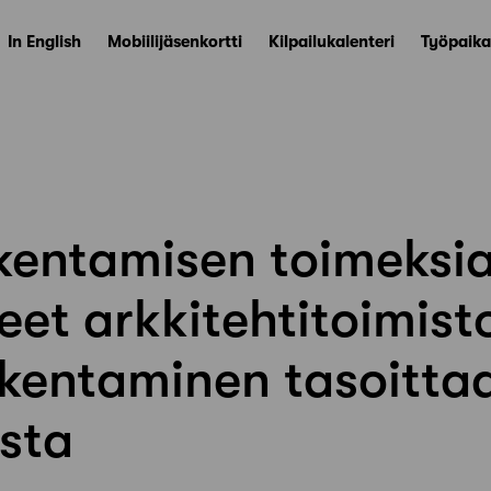
In English
Mobiilijäsenkortti
Kilpailukalenteri
Työpaika
kentamisen toimeksi
et arkkitehtitoimist
akentaminen tasoitta
sta