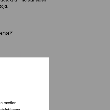
toja.
en median
änteistämme