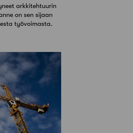
yneet arkkitehtuurin
lanne on sen sijaan
eesta työvoimasta.