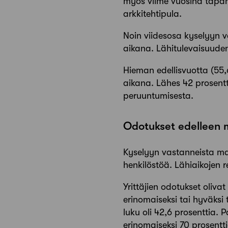
myös viime vuosina tapahtu
arkkitehtipula.
Noin viidesosa kyselyyn v
aikana. Lähitulevaisuuden 
Hieman edellisvuotta (55,
aikana. Lähes 42 prosentt
peruuntumisesta.
Odotukset edelleen me
Kyselyyn vastanneista mai
henkilöstöä. Lähiaikojen r
Yrittäjien odotukset oliv
erinomaiseksi tai hyväksi
luku oli 42,6 prosenttia.
erinomaiseksi 70 prosentt