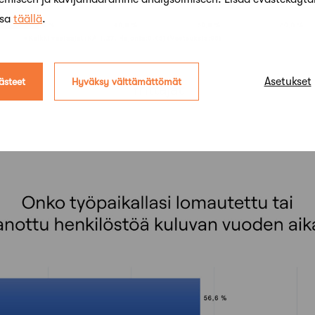
ssa
täällä
.
Asetukset
ästeet
Hyväksy välttämättömät