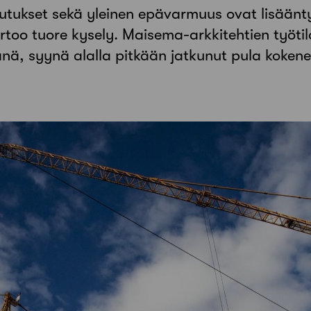
autukset sekä yleinen epävarmuus ovat lisäänt
rtoo tuore kysely. Maisema-arkkitehtien työti
änä, syynä alalla pitkään jatkunut pula koken