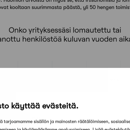
ovat kooltaan suurimmasta päästä, yli 50 hengen toimis
to käyttää evästeitä.
 tarjoamamme sisällön ja mainosten räätälöimiseen, sosiaalis
kemiseen ja kävijämäärämme analysoimiseen. Lisää evästekäyt