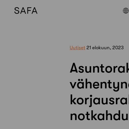
Skip
to
content
Uutiset
21 elokuun, 2023
Asuntora
vähentyne
korjausr
notkahdu