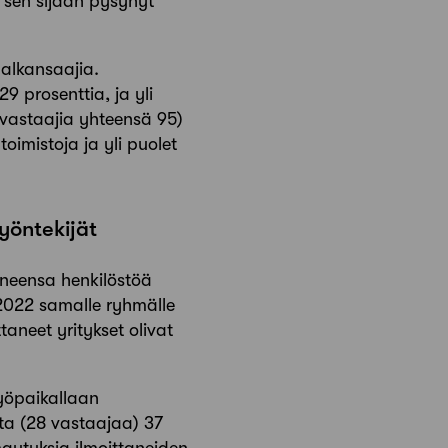
n sen sijaan pysynyt
palkansaajia.
 29 prosenttia, ja yli
 (vastaajia yhteensä 95)
toimistoja ja yli puolet
työntekijät
noneensa henkilöstöä
2022 samalle ryhmälle
taneet yritykset olivat
yöpaikallaan
ta (28 vastaajaa) 37
mautuksia ilmoittaneiden