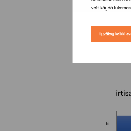
voit käydä lukema
Hyväksy kaikki ev