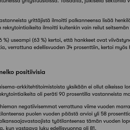
neissa yritysfuusioissa. Toisaalta, julkisella sektorilla v
astanneista yrittäjistä ilmoitti palkanneensa lisää henk
rekrytointiaikeita ilmoitti kuitenkin vain reilut seitsemä
6 %) useampi (63 %) kertoi, että hankkeet ovat viivästy
ia, verrattuna edellisvuoden 34 prosenttiin, kertoi myös
lko positiivisia
sema-arkkitehtitoimistoista yksikään ei ollut aikeissa lo
ekrytointiaikeita oli peräti 90 prosentilla vastanneista 
at hieman negatiivisemmat verrattuna viime vuoden marra
 tilanteensa puolen vuoden päästä arvioi yli 58 prosentt
 Palkansaajavastaajista työtilanteensa tämän vuoden lopul
ia, kun vastaava luku edellisvuonna oli 81.