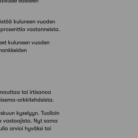
allitsee edelleen
ilöstöä kuluneen vuoden
n prosenttia vastanneista.
neet kuluneen vuoden
 hankkeiden
mauttaa tai irtisanoa
maisema-arkkitehdeista.
skuun kyselyyn. Tuolloin
ia vastaajista. Nyt sama
la arvioi hyväksi tai