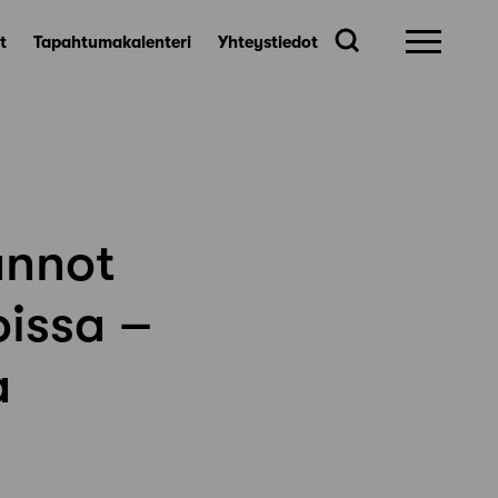
t
Tapahtumakalenteri
Yhteystiedot
annot
oissa –
a