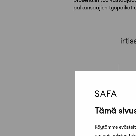
palkansaajien työpaikat 
Tämä sivus
Käytämme evästeitä
ominaisuuksien tu