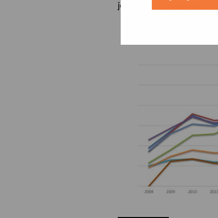
joulukuun tilanteeseen n