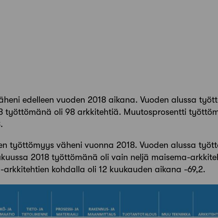
äheni edelleen vuoden 2018 aikana. Vuoden alussa työttö
 työttömänä oli 98 arkkitehtiä. Muutosprosentti työttöm
.
en työttömyys väheni vuonna 2018. Vuoden alussa työt
ulukuussa 2018 työttömänä oli vain neljä maisema-arkkit
arkkitehtien kohdalla oli 12 kuukauden aikana -69,2.