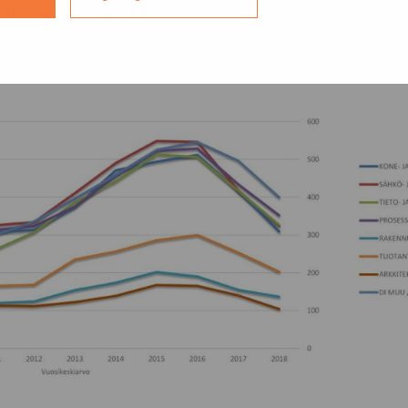
ähden työttömiä on viimeksi ollut vähemmän vuonna 200