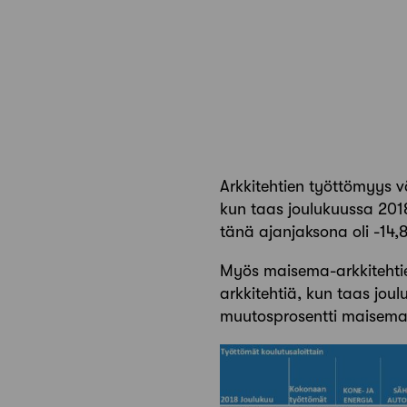
Arkkitehtien työttömyys v
kun taas joulukuussa 2018
tänä ajanjaksona oli -14,8
Myös maisema-arkkitehti
arkkitehtiä, kun taas jo
muutosprosentti maisema-