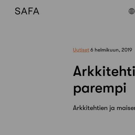
Skip
to
content
Uutiset
6 helmikuun, 2019
Arkkiteht
parempi
Arkkitehtien ja mais