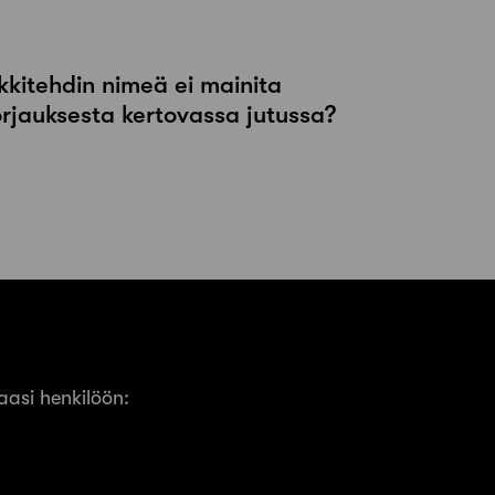
kkitehdin nimeä ei mainita
orjauksesta kertovassa jutussa?
asi henkilöön: