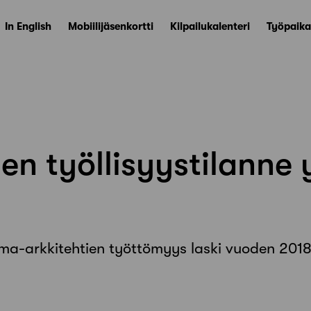
In English
Mobiilijäsenkortti
Kilpailukalenteri
Työpaika
ien työllisyystilanne
ema-arkkitehtien työttömyys laski vuoden 2018