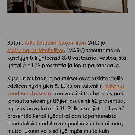
Safan,
Arkkitehtitoimistojen liiton
(ATL) ja
Maisema-arkkitehtiliiton
(MARK) toteuttamaan
kyselyyn tuli yhteensä 378 vastausta. Vastaajista
yrittäjiä oli 29 prosenttia ja loput palkansaajia.
Kyselyn mukaan lomautukset ovat arkkitehdeilla
edelleen hyvin yleisiä. Luku on kuitenkin
laskenut
vuoden takaisesta
: kun vuosi sitten henkilöstöään
lomauttaneiden yrittäjien osuus oli 42 prosenttia,
nyt vastaava luku oli 31. Palkansaajista lähes 40
prosenttia kertoi työpaikallaan tapahtuneista
lomautuksista edeltävän puolen vuoden aikana,
mutta lukuun voi sisältyä myös muita kuin