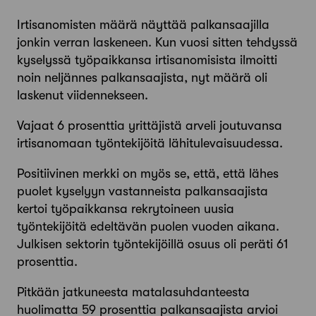
Irtisanomisten määrä näyttää palkansaajilla
jonkin verran laskeneen. Kun vuosi sitten tehdyssä
kyselyssä työpaikkansa irtisanomisista ilmoitti
noin neljännes palkansaajista, nyt määrä oli
laskenut viidennekseen.
Vajaat 6 prosenttia yrittäjistä arveli joutuvansa
irtisanomaan työntekijöitä lähitulevaisuudessa.
Positiivinen merkki on myös se, että, että lähes
puolet kyselyyn vastanneista palkansaajista
kertoi työpaikkansa rekrytoineen uusia
työntekijöitä edeltävän puolen vuoden aikana.
Julkisen sektorin työntekijöillä osuus oli peräti 61
prosenttia.
Pitkään jatkuneesta matalasuhdanteesta
huolimatta 59 prosenttia palkansaajista arvioi