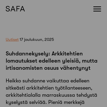
Skip
to
content
Uutiset
17 joulukuun, 2025
Suhdannekysely: Arkkitehtien
lomautukset edelleen yleisiä, mutta
irtisanomisten osuus vähentynyt
Heikko suhdanne vaikuttaa edelleen
sitkeästi arkkitehtien työtilanteeseen,
arkkitehtialalla marraskuussa tehdystä
kyselystä selviää. Pieniä merkkejä