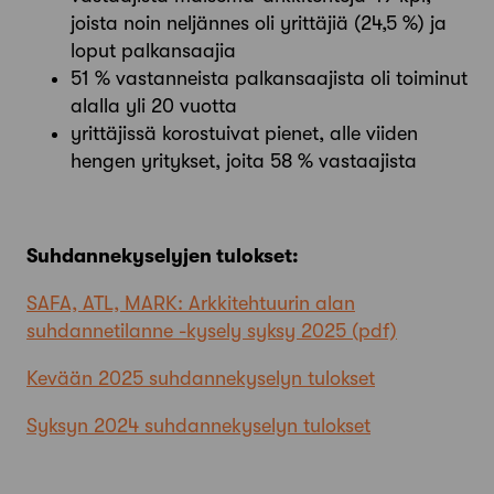
joista noin neljännes oli yrittäjiä (24,5 %) ja
loput palkansaajia
51 % vastanneista palkansaajista oli toiminut
alalla yli 20 vuotta
yrittäjissä korostuivat pienet, alle viiden
hengen yritykset, joita 58 % vastaajista
Suhdannekyselyjen tulokset:
SAFA, ATL, MARK: Arkkitehtuurin alan
suhdannetilanne -kysely syksy 2025
Kevään 2025 suhdannekyselyn tulokset
Syksyn 2024 suhdannekyselyn tulokset