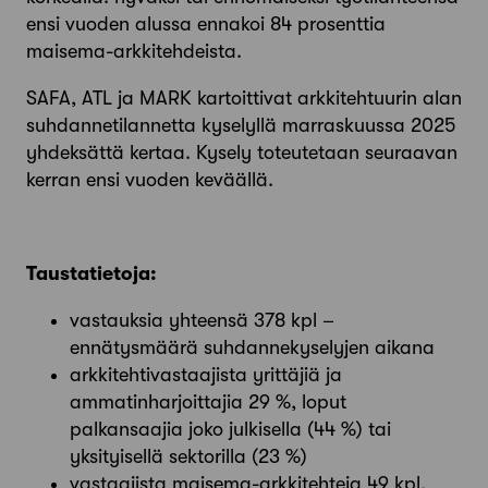
ensi vuoden alussa ennakoi 84 prosenttia
maisema-arkkitehdeista.
SAFA, ATL ja MARK kartoittivat arkkitehtuurin alan
suhdannetilannetta kyselyllä marraskuussa 2025
yhdeksättä kertaa. Kysely toteutetaan seuraavan
kerran ensi vuoden keväällä.
Taustatietoja:
vastauksia yhteensä 378 kpl –
ennätysmäärä suhdannekyselyjen aikana
arkkitehtivastaajista yrittäjiä ja
ammatinharjoittajia 29 %, loput
palkansaajia joko julkisella (44 %) tai
yksityisellä sektorilla (23 %)
vastaajista maisema-arkkitehteja 49 kpl,