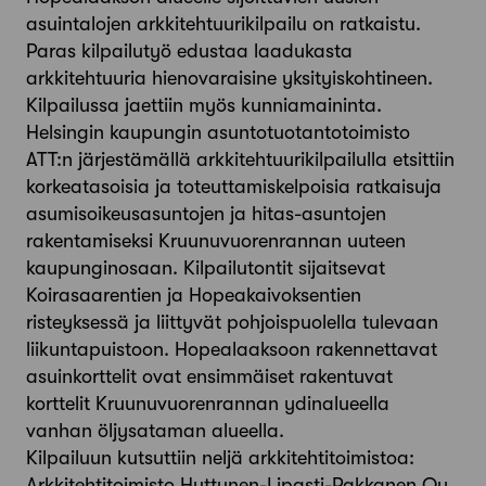
asuintalojen arkkitehtuurikilpailu on ratkaistu.
Paras kilpailutyö edustaa laadukasta
arkkitehtuuria hienovaraisine yksityiskohtineen.
Kilpailussa jaettiin myös kunniamaininta.
Helsingin kaupungin asuntotuotantotoimisto
ATT:n järjestämällä arkkitehtuurikilpailulla etsittiin
korkeatasoisia ja toteuttamiskelpoisia ratkaisuja
asumisoikeusasuntojen ja hitas-asuntojen
rakentamiseksi Kruunuvuorenrannan uuteen
kaupunginosaan. Kilpailutontit sijaitsevat
Koirasaarentien ja Hopeakaivoksentien
risteyksessä ja liittyvät pohjoispuolella tulevaan
liikuntapuistoon. Hopealaaksoon rakennettavat
asuinkorttelit ovat ensimmäiset rakentuvat
korttelit Kruunuvuorenrannan ydinalueella
vanhan öljysataman alueella.
Kilpailuun kutsuttiin neljä arkkitehtitoimistoa:
Arkkitehtitoimisto Huttunen-Lipasti-Pakkanen Oy,