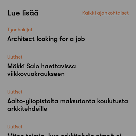
Lue lisää
Kaikki ajankohtaiset
Työnhakijat
Architect looking for a job
Uutiset
Mökki Salo haettavissa
viikkovuokraukseen
Uutiset
Aalto-​yliopistolta maksutonta koulutusta
arkkitehdeille
Uutiset
Miten toimia, kun arkkitehdin nimeä ei