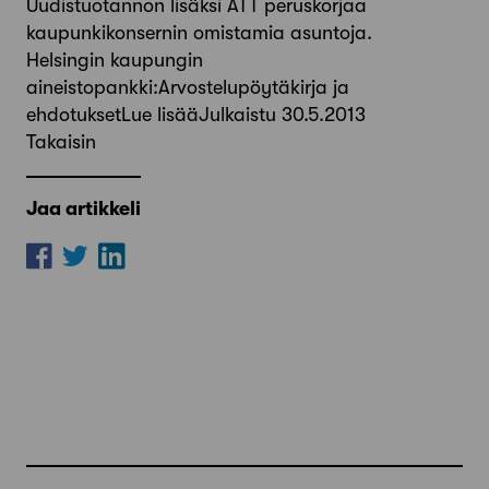
Uudistuotannon lisäksi ATT peruskorjaa
kaupunkikonsernin omistamia asuntoja.
Helsingin kaupungin
aineistopankki:Arvostelupöytäkirja ja
ehdotuksetLue lisääJulkaistu 30.5.2013
Takaisin
Jaa artikkeli