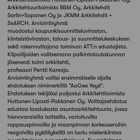
Arkkitehtuuritoimisto B&M Oy, Arkkitehdit
Sarlin+Sopanen Oy ja JKMM Arkkitehdit +
SeARCH. Arviointiryhmä
muodostui kaupunkisuunnitteluviraston,
kiinteistöviraston, talous- ja suunnittelukeskuksen
sekä rakennuttajana toimivan ATT:n edustajista.
Kilpailijoiden valitsemana palkintolautakunnan
jäsenenä toimi arkkitehti,
professori Pentti Kareoja.
Arviointiryhmä valitsi ensimmäiselle sijalle
ehdotuksen nimimerkillä ”AaGee Yeyé”.
Ehdotuksen tekijäksi paljastui Arkkitehtitoimisto
Huttunen-Lipasti-Pakkanen Oy. Voittajaehdotus
edustaa laadukasta asuntoarkkitehtuuria, jossa
hienovaraisilla taitteilla, varioituvilla
rappauspinnoilla ja maanpinnan korkeuseroihin
reagoivilla pykällyksillä on luotu mielenkiintoa