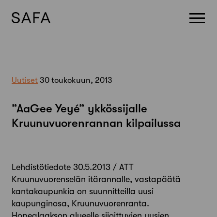
Skip
to
content
Uutiset
30 toukokuun, 2013
”AaGee Yeyé” ykkössijalle
Kruunuvuorenrannan kilpailussa
Lehdistötiedote 30.5.2013 / ATT
Kruunuvuorenselän itärannalle, vastapäätä
kantakaupunkia on suunnitteilla uusi
kaupunginosa, Kruunuvuorenranta.
Hopealaakson alueelle sijoittuvien uusien