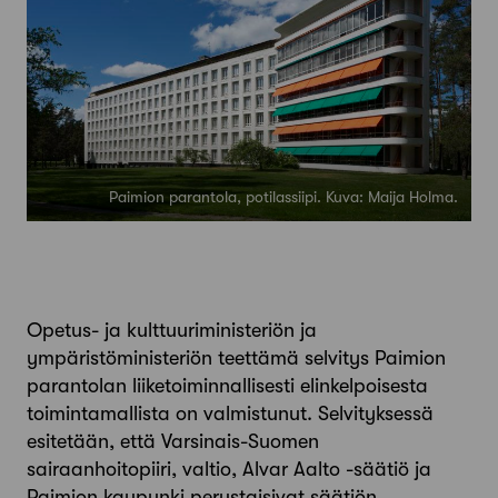
Paimion parantola, potilassiipi. Kuva: Maija Holma.
Opetus- ja kulttuuriministeriön ja
ympäristöministeriön teettämä selvitys Paimion
parantolan liiketoiminnallisesti elinkelpoisesta
toimintamallista on valmistunut. Selvityksessä
esitetään, että Varsinais-Suomen
sairaanhoitopiiri, valtio, Alvar Aalto -säätiö ja
Paimion kaupunki perustaisivat säätiön