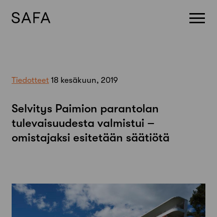
Skip
to
content
Tiedotteet
18 kesäkuun, 2019
Selvitys Paimion parantolan
tulevaisuudesta valmistui –
omistajaksi esitetään säätiötä