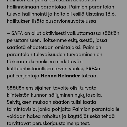
hallinnoimaan parantolaa. Paimion parantolan
tuleva hallinnointi ja hoito oli esillä tiistaina 18.6.
hallituksen lisätalousarvioneuvottelussa
– SAFA on ollut aktiivisesti vaikuttamassa säätiön
perustamiseen. Iloitsemme esityksestä, jossa
säätiötä ehdotetaan omistajaksi. Paimion
parantolan tulevaisuuden turvaaminen on
tärkeää rakennuksen merkittävän
kulttuurihistoriallisen arvon vuoksi, SAFAn
puheenjohtaja
Henna Helander
toteaa.
Säätiön ensisijainen tavoite olisi turvata
kiinteistön kunnon säilyminen nykytasolla.
Selvityksen mukaan säätiön tulisi laatia
toimintavisio, jonka pohjalta Paimion parantolalle
voidaan hakea rahoitus ja käyttäjät sekä tehdä
tarvittavat peruskorjaustoimenpiteet.