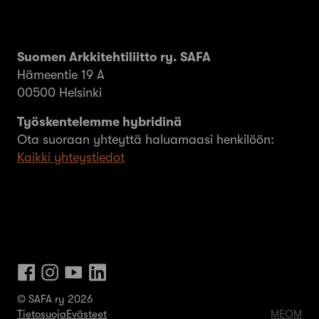
Suomen Arkkitehtiliitto ry. SAFA
Hämeentie 19 A
00500 Helsinki
Työskentelemme hybridinä
Ota suoraan yhteyttä haluamaasi henkilöön:
Kaikki yhteystiedot
© SAFA ry 2026
Tietosuoja
Evästeet
MEOM