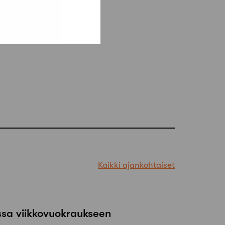
Kaikki ajankohtaiset
ssa viikkovuokraukseen