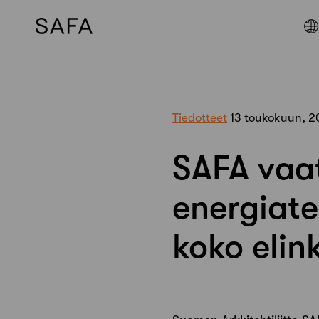
Skip
to
content
Tiedotteet
13 toukokuun, 2
SAFA vaat
energiat
koko elin