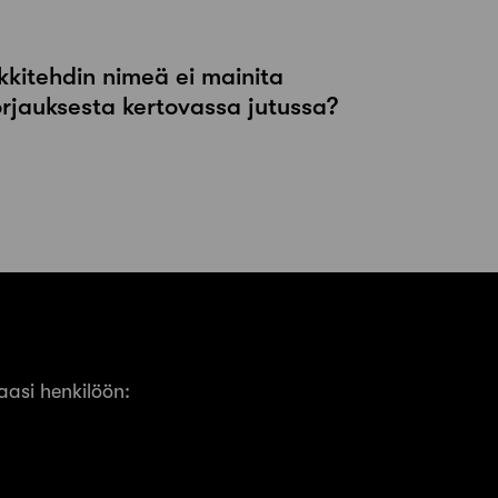
kkitehdin nimeä ei mainita
orjauksesta kertovassa jutussa?
asi henkilöön: