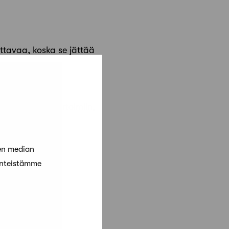
ttavaa, koska se jättää
määrienergiakertoimiin,
alanjälkeä.
en median
änteistämme