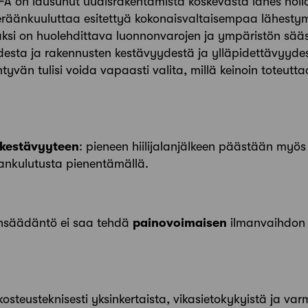
SAFA on lausunut uudisrakentamista koskevasta lähes nol
eräänkuuluttaa esitettyä kokonaisvaltaisempaa lähesty
äksi on huolehdittava luonnonvarojen ja ympäristön sääs
udesta ja rakennusten kestävyydestä ja ylläpidettävyyde
vän tulisi voida vapaasti valita, millä keinoin toteutta
 kestävyyteen
: pieneen hiilijalanjälkeen päästään myös 
iankulutusta pienentämällä.
insäädäntö ei saa tehdä
painovoimaisen
ilmanvaihdon 
kosteusteknisesti yksinkertaista, vikasietokykyistä ja va