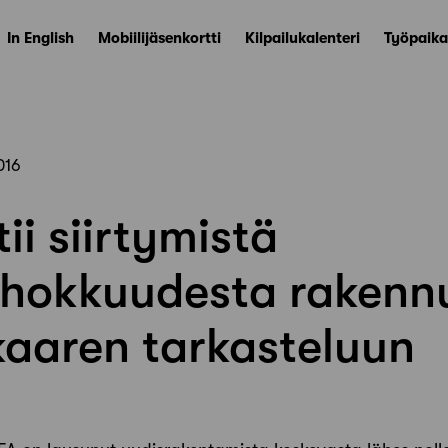
In English
Mobiilijäsenkortti
Kilpailukalenteri
Työpaika
016
ii siirtymistä
ehokkuudesta rakenn
kaaren tarkasteluun