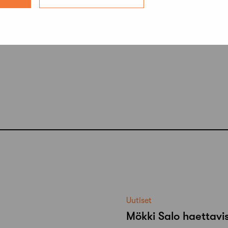
Uutiset
Mökki Salo haettavi