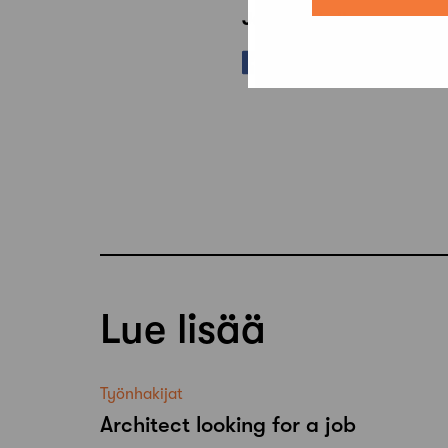
Jaa artikkeli
Lue lisää
Työnhakijat
Architect looking for a job