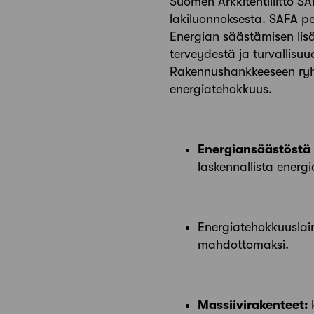
Suomen Arkkitehtiliitto 
lakiluonnoksesta. SAFA p
Energian säästämisen lis
terveydestä ja turvallisu
Rakennushankkeeseen ryhty
energiatehokkuus.
Energiansäästöstä
laskennallista energ
Energiatehokkuusla
mahdottomaksi.
Massiivirakenteet: