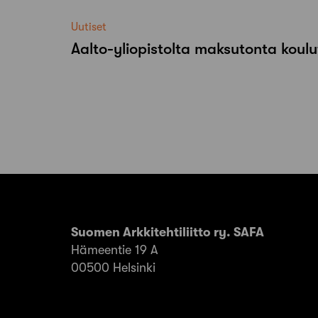
Uutiset
Aalto-​yliopistolta maksutonta koulu
Suomen Arkkitehtiliitto ry. SAFA
Hämeentie 19 A
00500 Helsinki