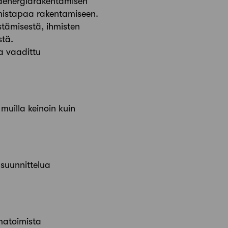
laenergiarakentamisen
mistapaa rakentamiseen.
tämisestä, ihmisten
stä.
a vaadittu
muilla keinoin kuin
suunnittelua
rmatoimista