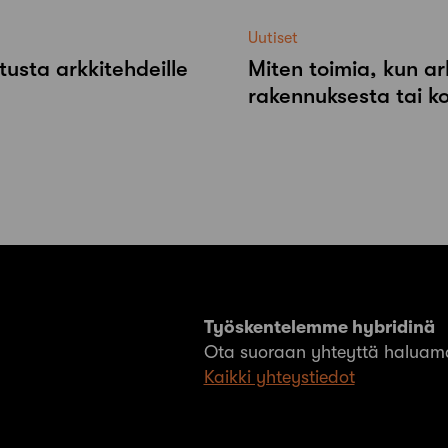
Uutiset
tusta arkkitehdeille
Miten toimia, kun ar
rakennuksesta tai k
Työskentelemme hybridinä
Ota suoraan yhteyttä haluama
Kaikki yhteystiedot