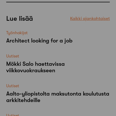
Lue lisää
Kaikki ajankohtaiset
Työnhakijat
Architect looking for a job
Uutiset
Mökki Salo haettavissa
viikkovuokraukseen
Uutiset
Aalto-​yliopistolta maksutonta koulutusta
arkkitehdeille
Uutiset