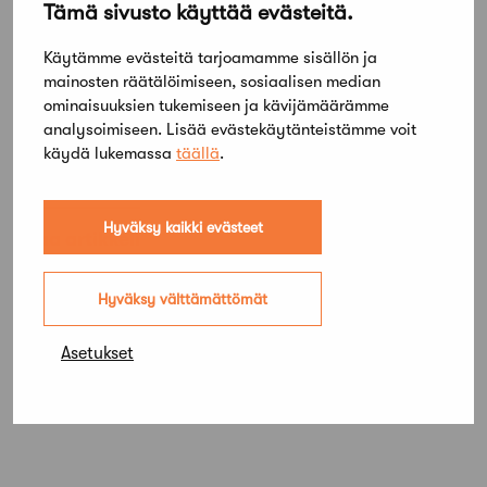
Tämä sivusto käyttää evästeitä.
Architects
Käytämme evästeitä tarjoamamme sisällön ja
Suomen Arkkitehtiliitto / Finnish Association of
mainosten räätälöimiseen, sosiaalisen median
Architects
ominaisuuksien tukemiseen ja kävijämäärämme
analysoimiseen. Lisää evästekäytänteistämme voit
Tanskan Arkkitehtiliitto / The Danish Architects’
käydä lukemassa
täällä
.
Association
Hyväksy kaikki evästeet
Jaa artikkeli
Hyväksy välttämättömät
Asetukset