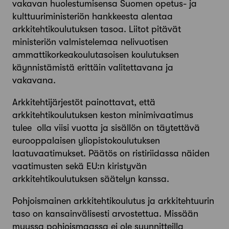
vakavan huolestumisensa Suomen opetus- ja
kulttuuriministeriön hankkeesta alentaa
arkkitehtikoulutuksen tasoa. Liitot pitävät
ministeriön valmistelemaa nelivuotisen
ammattikorkeakoulutasoisen koulutuksen
käynnistämistä erittäin valitettavana ja
vakavana.
Arkkitehtijärjestöt painottavat, että
arkkitehtikoulutuksen keston minimivaatimus
tulee olla viisi vuotta ja sisällön on täytettävä
eurooppalaisen yliopistokoulutuksen
laatuvaatimukset. Päätös on ristiriidassa näiden
vaatimusten sekä EU:n kiristyvän
arkkitehtikoulutuksen säätelyn kanssa.
Pohjoismainen arkkitehtikoulutus ja arkkitehtuurin
taso on kansainvälisesti arvostettua. Missään
muussa pohjoismaassa ei ole suunnitteilla