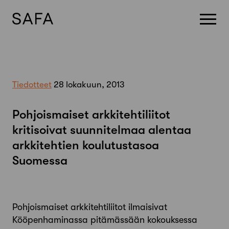
Skip
to
content
Tiedotteet
28 lokakuun, 2013
Pohjoismaiset arkkitehtiliitot
kritisoivat suunnitelmaa alentaa
arkkitehtien koulutustasoa
Suomessa
Pohjoismaiset arkkitehtiliitot ilmaisivat
Kööpenhaminassa pitämässään kokouksessa