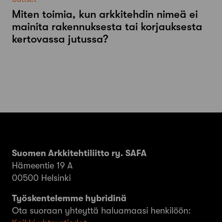
Miten toimia, kun arkkitehdin nimeä ei
mainita rakennuksesta tai korjauksesta
kertovassa jutussa?
Suomen Arkkitehtiliitto ry. SAFA
Hämeentie 19 A
00500 Helsinki
Työskentelemme hybridinä
Ota suoraan yhteyttä haluamaasi henkilöön: