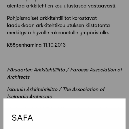
alentaa arkkitehtien koulutustasoa vastaavasti.
Pohjoismaiset arkkitehtiliitot korostavat
laadukkaan arkkitehtikoulutuksen kiistatonta
merkitystä hyvälle rakennetulle ympäristölle.
Kööpenhamina 11.10.2013
Färsaarten Arkkitehtiliitto / Faroese Association of
Architects
Islannin Arkkitehtiliitto / The
Association
of
Icelandic Architects
Norjan Arkkitehtiliitto / Norwegian Association of
Architects
Ruotsin Arkkitehtiliitto / Swedish Association of