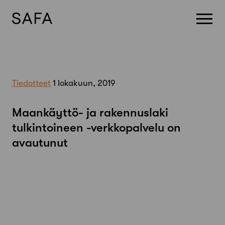
Skip
to
content
Tiedotteet
1 lokakuun, 2019
Maankäyttö- ja rakennuslaki
tulkintoineen -verkkopalvelu on
avautunut