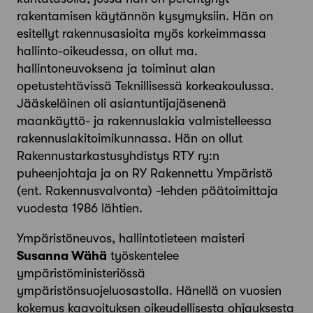
rakentamisen käytännön kysymyksiin. Hän on
esitellyt rakennusasioita myös korkeimmassa
hallinto-oikeudessa, on ollut ma.
hallintoneuvoksena ja toiminut alan
opetustehtävissä Teknillisessä korkeakoulussa.
Jääskeläinen oli asiantuntijajäsenenä
maankäyttö- ja rakennuslakia valmistelleessa
rakennuslakitoimikunnassa. Hän on ollut
Rakennustarkastusyhdistys RTY ry:n
puheenjohtaja ja on RY Rakennettu Ympäristö
(ent. Rakennusvalvonta) -lehden päätoimittaja
vuodesta 1986 lähtien.
Ympäristöneuvos, hallintotieteen maisteri
Susanna Wähä
työskentelee
ympäristöministeriössä
ympäristönsuojeluosastolla. Hänellä on vuosien
kokemus kaavoituksen oikeudellisesta ohjauksesta