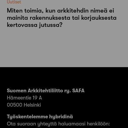
Uutiset
Miten toimia, kun arkkitehdin nimeä ei
mainita rakennuksesta tai korjauksesta
kertovassa jutussa?
Suomen Arkkitehtiliitto ry. SAFA
Hämeentie 19 A
00500 Helsinki
Työskentelemme hybridinä
Ota suoraan yhteyttä haluamaasi henkilöön: