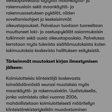
verkkopalvelusta löytyvät maankäyttö- ja
rakennuslain sekä maankäyttö- ja
rakennusasetuksen pykälät, niiden
soveltamisohjeet ja keskeisimmät
oikeustapaukset. Palveluun tuodaan tuoreeltaan
muuttuneet laki- ja asetuspykälät asianmukaisin
tulkinnoin sekä uusia oikeustapauksia. Palvelussa
kerrotaan myös tulevista sisältömuutoksista kuten
lakimuutoksia koskevista hallituksen esityksistä.
Tärkeimmät muutokset kirjan ilmestymisen
jälkeen:
Kolmiulotteisia kiinteistöjä koskevasta
lainsäädännöstä seurasi muutoksia myös
maankäyttö- ja rakennuslakiin. Uudistuksella,
jonka valmistelu alkoi vuonna 2006,
mahdollistetaan kolmiulotteisesti määritellyn
kiinteistörekisteriyksikön muodostaminen