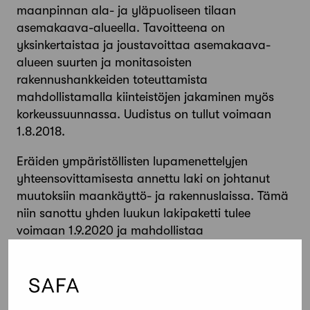
maanpinnan ala- ja yläpuoliseen tilaan
asemakaava-alueella. Tavoitteena on
yksinkertaistaa ja joustavoittaa asemakaava-
alueen suurten ja monitasoisten
rakennushankkeiden toteuttamista
mahdollistamalla kiinteistöjen jakaminen myös
korkeussuunnassa. Uudistus on tullut voimaan
1.8.2018.
Eräiden ympäristöllisten lupamenettelyjen
yhteensovittamisesta annettu laki on johtanut
muutoksiin maankäyttö- ja rakennuslaissa. Tämä
niin sanottu yhden luukun lakipaketti tulee
voimaan 1.9.2020 ja mahdollistaa
ympäristönsuojelulain, vesilain, maa-aineslain,
kaivoslain, luonnonsuojelulain, maankäyttö- ja
rakennuslain sekä vaarallisten kemikaalien ja
räjähteiden käsittelyn turvallisuudesta annetun