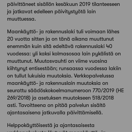
päivittäneet sisällön kesäkuun 2019 tilanteeseen
ja jatkavat edelleen päivitystyötä lain
muuttuessa.
Maankäyttö- ja rakennuslaki tuli voimaan lähes
20 vuotta sitten ja on tänä aikana muuttunut
enemmän kuin sitä edeltävä rakennuslaki 40
vuodessa: yli kaksi kolmasosaa lain pykälistä on
muuttunut. Muutosvauhti on viime vuosina
kiihtynyt entisestään; runsaassa vuodessa lakiin
on tullut lukuisia muutoksia. Verkkopalvelussa
maankäyttö- ja rakennuslain muutoksia on
seurattu säädöskokoelmanumeroon 770/2019 (HE
269/2018) ja asetuksen muutokseen 518/2018
asti. Tavoitteena on pitää palvelun sisältö
ajantasaisena jatkuvalla päivittämisellä.
Helppokäyttöisestä ja ajantasaisesta