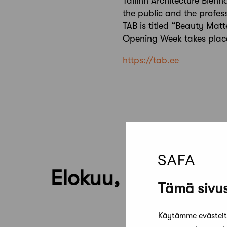
Tallinn Architecture Bien
the public and the profes
TAB is titled “Beauty Mat
Opening Week takes place 
https://tab.ee
Elokuu, 2026
Tämä sivus
Käytämme evästeitä