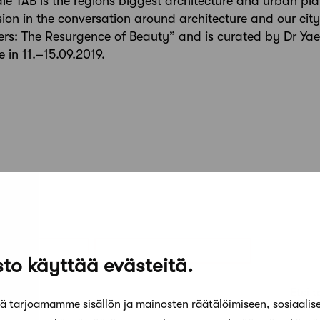
nale TAB is the regions biggest architecture and urban pl
sion in the conversation around architecture and our city
ters: The Resurgence of Beauty” and is curated by Dr Yae
in 11.–15.09.2019.
to käyttää evästeitä.
Etsi t
 tarjoamamme sisällön ja mainosten räätälöimiseen, sosiaalis