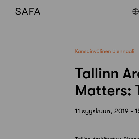
Skip
to
content
Kansainvälinen biennaali
Tallinn A
Matters: 
11 syyskuun, 2019 - 