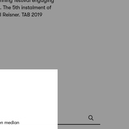
anning festival engaging
. The 5th instalment of
l Reisner. TAB 2019
apahtumista
en median