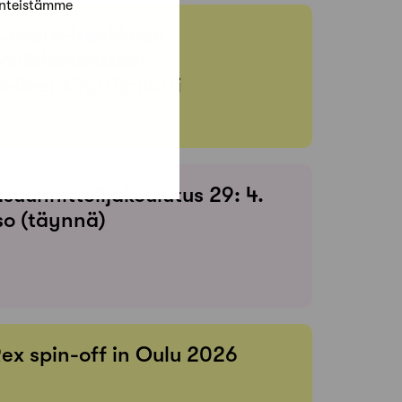
änteistämme
Create-hankkeen
onielementtien
elleenkäyttöpilotti
suunnittelijakoulutus 29: 4.
so (täynnä)
Rex spin-off in Oulu 2026