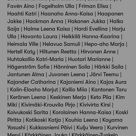
Favén Aino | Fogelholm Ulla | Friman Elisa |
Haahti Katri | Haanaho Anna-Kaisa | Haapanen
Jakke | Hackman Anna | Hakanen Jukka | Halko
Saija | Halme Leena Kaisa | Hardi Eveliina | Harju
Ulla | Havanto Laura | Heikkilä Hanna-Kaarina |
Heimala Ville | Helavuo Samuli | Hepo-aho Marja |
Hertell Katy | Hiltunen Reetta | Hirvonen Anne |
Huhtakallio Katri-Maria | Huotari Marianne |
Hägerström Sofie | Hänninen Soila | Härkki Saila |
Jantunen Alma | Juvonen Leena | Järvi Teemu |
Kajander Catharina | Kajaniemi Aino | Kajas Aura
| Kalin-Eloaho Marjut | Kallio Miia | Kantonen Taru
| Keränen Leena | Keskinen Merja | Keto Piia | Kim
Miki | Kivimäki-Krouvila Pirjo | Kivivirta Kirsi |
Koivukoski Sarita | Korolainen Hanna-Kaisa | Koski
Piritta | Kotikoski Katja | Kouhia Leena | Koyama
Yasushi | Kukkasniemi Päivi | Kulju Veera | Kurvinen
Mervi | Kärkkäinen Jouko | Kärkkäinen-Tunkelo