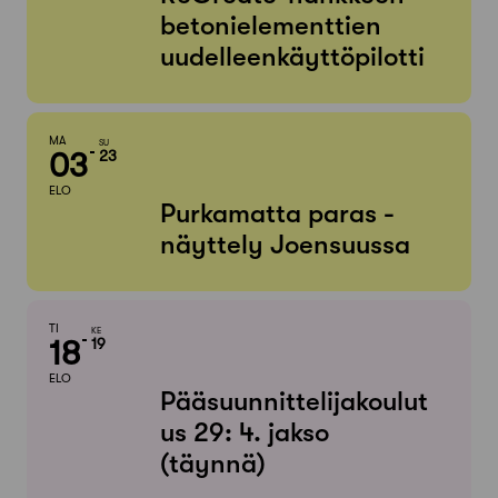
betonielementtien
uudelleenkäyttöpilotti
MA
SU
03
23
ELO
Purkamatta paras -
näyttely Joensuussa
TI
KE
18
19
ELO
Pääsuunnittelijakoulut
us 29: 4. jakso
(täynnä)