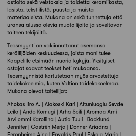
astioita sekä veistoksia ja taidetta keramiikasta,
lasista, tekstiilistä, puusta ja muista
materiaaleista. Mukana on sekä tunnettuja että
uransa alussa olevia muotoilijoita ja soveltavan
taiteen tekijöiltä.
Teosmyynti on vakiinnuttanut asemansa
keräilijöiden keskuudessa, joista moni tulee
Kaapelille etsimään nuoria kykyjä. Yksityiset
ostajat saavat teokset heti mukaansa.
Teosmyynnistä kartutetaan myös arvostettuja
taidekokoelmia, kuten Valtion taidekokoelmaa.
Mukana olevat taiteilijat:
Ahokas Iiro A. | Alakoski Kari | Altunluoglu Sevde
Leila | Ando Komugi | Arha Soili | Aromaa Arni |
Arvilommi Karoliina | Autio Tuuli | Backlund
Jennifer | Castrén Merja | Donner Ariadna |
Eeronheimo Aino | Envalds Paul | Eskola Marja |