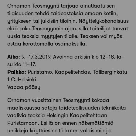
Ornamon Teosmyynti tarjoaa ainutlaatuisen
tilaisuuden tehdä taideostoksia omaan kotiin,
yritykseen tai julkisiin tiloihin. Näyttelykokonaisuus
elää koko Teosmyynnin ajan, sillä taiteilijat tuovat
uusia teoksia myytyjen tilalle. Teoksen voi myös
ostaa korottomalla osamaksulla.
Aika
: 9.–17.3.2019. Avoinna arkisin klo 12–18, la–
su klo 11–17.
Paikka
: Puristamo, Kaapelitehdas, Tallberginkatu
1 C, Helsinki.
Vapaa pääsy
Ornamon vuosittainen Teosmyynti kokoaa
maaliskuussa satoja taideteollisuuden tekniikoita
vaalivia teoksia Helsingin Kaapelitehtaan
Puristamoon. Esillä on ennen näkemättömiä
uniikkeja käyttöesineitä kuten valaisimia ja