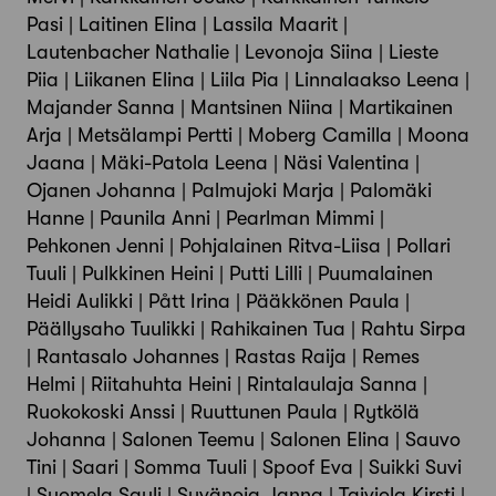
Pasi | Laitinen Elina | Lassila Maarit |
Lautenbacher Nathalie | Levonoja Siina | Lieste
Piia | Liikanen Elina | Liila Pia | Linnalaakso Leena |
Majander Sanna | Mantsinen Niina | Martikainen
Arja | Metsälampi Pertti | Moberg Camilla | Moona
Jaana | Mäki-Patola Leena | Näsi Valentina |
Ojanen Johanna | Palmujoki Marja | Palomäki
Hanne | Paunila Anni | Pearlman Mimmi |
Pehkonen Jenni | Pohjalainen Ritva-Liisa | Pollari
Tuuli | Pulkkinen Heini | Putti Lilli | Puumalainen
Heidi Aulikki | Pått Irina | Pääkkönen Paula |
Päällysaho Tuulikki | Rahikainen Tua | Rahtu Sirpa
| Rantasalo Johannes | Rastas Raija | Remes
Helmi | Riitahuhta Heini | Rintalaulaja Sanna |
Ruokokoski Anssi | Ruuttunen Paula | Rytkölä
Johanna | Salonen Teemu | Salonen Elina | Sauvo
Tini | Saari | Somma Tuuli | Spoof Eva | Suikki Suvi
| Suomela Sauli | Syvänoja Janna | Taiviola Kirsti |