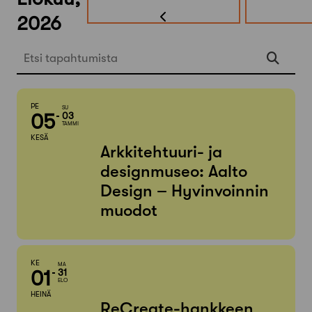
2026
Etsi tapahtumista
PE
SU
05
03
TAMMI
KESÄ
Arkkitehtuuri- ja
designmuseo: Aalto
Design – Hyvinvoinnin
muodot
KE
MA
01
31
ELO
HEINÄ
ReCreate-hankkeen