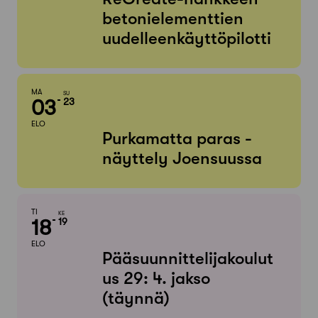
betonielementtien
uudelleenkäyttöpilotti
MA
SU
03
23
ELO
Purkamatta paras -
näyttely Joensuussa
TI
KE
18
19
ELO
Pääsuunnittelijakoulut
us 29: 4. jakso
(täynnä)