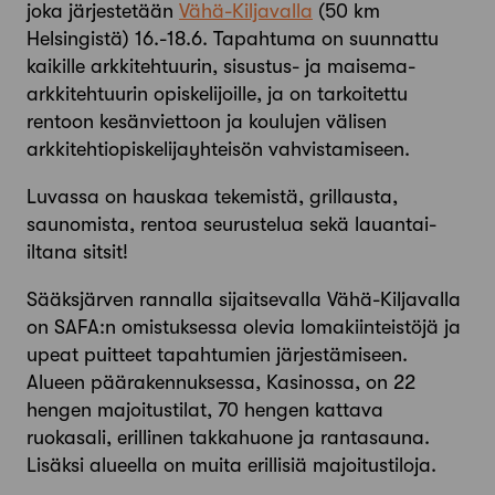
joka järjestetään
Vähä-Kiljavalla
(50 km
Helsingistä) 16.-18.6. Tapahtuma on suunnattu
kaikille arkkitehtuurin, sisustus- ja maisema-
arkkitehtuurin opiskelijoille, ja on tarkoitettu
rentoon kesänviettoon ja koulujen välisen
arkkitehtiopiskelijayhteisön vahvistamiseen.
Luvassa on hauskaa tekemistä, grillausta,
saunomista, rentoa seurustelua sekä lauantai-
iltana sitsit!
Sääksjärven rannalla sijaitsevalla Vähä-Kiljavalla
on SAFA:n omistuksessa olevia lomakiinteistöjä ja
upeat puitteet tapahtumien järjestämiseen.
Alueen päärakennuksessa, Kasinossa, on 22
hengen majoitustilat, 70 hengen kattava
ruokasali, erillinen takkahuone ja rantasauna.
Lisäksi alueella on muita erillisiä majoitustiloja.