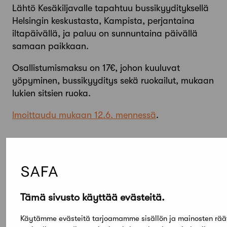
Lähtö Kesäkiljavalle tapahtuu bussikyydityksellä
Helsingin keskustasta, Kampista, perjantaina
iltapäivällä, ja paluu on sunnuntaina päivällä
samaan paikkaan.
Osallistumismaksu on 17€, johon kuuluvat
yöpyminen, bussikyyditys sekä ruokailut, mukaan
lukien sitsien ruoka.
lmoittaudu mukaan 12.6. mennessä
.
Tämä sivusto käyttää evästeitä.
Käytämme evästeitä tarjoamamme sisällön ja mainosten rää